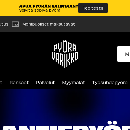
APUA PYÖRÄN VALINTAAN?
Tee testi!
Selvitä sopiva pyörä
utus
Monipuoliset maksutavat
Pyörävarikko
et
Renkaat
Palvelut
Myymälät
Työsuhdepyörä
ANTIEPYÖ