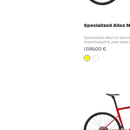
Specialized Allez 
Specialized Allez on alum
maantiepyörä, joka sopii 
työmatkoille ja vauhdikkail
1.599,00 €
hiilikuituhaarukka ja ta
tekevät ...
Väri:
Keltainen
selected