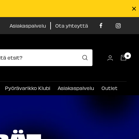
Asiakaspalvelu
Ota yhteyttä
0
Pyörävarikko Klubi
Asiakaspalvelu
Outlet
RÄT