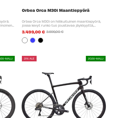
Orbea Orca M30i Maantiepyörä
pyörä.
Orbea Orca M30i on hiilikuituinen maantiepyörä,
ainoinen
jossa kevyt runko tuo joustavaa jäykkyyttä,
isen ja
nopeaa reagointia ja tarkkaa ajotuntumaa
3.499,00 €
3.699,00 €
vassa ...
nopeatempoiseen ajoon. Tasapainoinen geometria
Old
pitää ajon ...
price
Väri:
Valkoinen
selected
026-MALLI
21% ALE
2026-MALLI