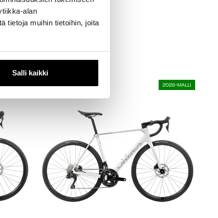
selected
tiikka-alan
ietoja muihin tietoihin, joita
Salli kaikki
026-MALLI
5% ALE
2026-MALLI