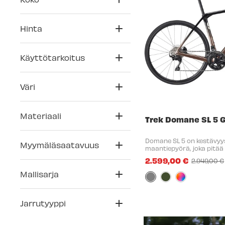
Hinta
Käyttötarkoitus
Väri
Materiaali
Trek Domane SL 5 
Domane SL 5 on kestävyy
Myymäläsaatavuus
maantiepyörä, joka pitä
epätasaisilla teillä ja pitk
2.599,00 €
2.949,00 €
500-sarjan OCLV-hiilikuid
Old
luotettava Shimano ...
price
Mallisarja
Väri:
Tumma/Ruskea
selected
Jarrutyyppi