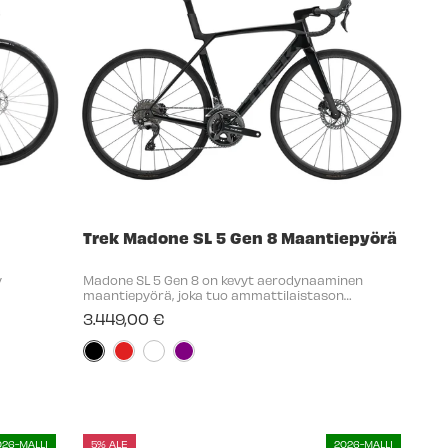
Trek Madone SL 5 Gen 8 Maantiepyörä
y
Madone SL 5 Gen 8 on kevyt aerodynaaminen
maantiepyörä, joka tuo ammattilaistason
uksen ja
kilpapyöräteknologian edullisempaan
3.449,00 €
hintaluokkaan. Se tarjoaa samat aerodynaamiset
ominaisuudet kuin hintavampi ...
Väri:
Musta
selected
026-MALLI
5% ALE
2026-MALLI