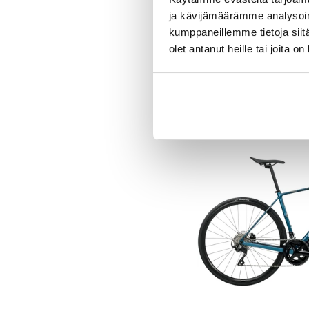
ja kävijämäärämme analysoim
kumppaneillemme tietoja siitä
olet antanut heille tai joita o
21% ALE