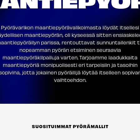
Pyörävarikon maantiepyörävalikoimasta löydät itsellesi
äydellisen maantiepyörän, oli kyseessä sitten ensiaskele
aantiepyöräilyn parissa, rentouttavat sunnuntailenkit t
nopeamman pyörän etsiminen seuraavia
maantiepyöräkilpailuja varten. Tarjoamme laadukkaita
maantiepyöriä monipuolisesti eri tarpeisiin ja tasoihin
sopivina, jotta jokainen pyöräilijä löytää itselleen sopiva
vaihtoehdon.
SUOSITUIMMAT PYÖRÄMALLIT