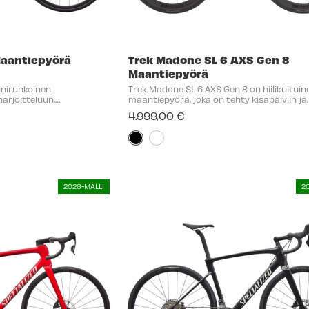
Maantiepyörä
Trek Madone SL 6 AXS Gen 8
Maantiepyörä
iinirunkoinen
Trek Madone SL 6 AXS Gen 8 on hiilikuituin
harjoitteluun,
maantiepyörä, joka on tehty kisapäiviin ja
le lenkeille. Kevyt runko,
kovavauhtisille lenkeille. Kevyt ja aerody
4.999,00 €
sapainoinen geometria
runko vastaa polkemiseen välittömästi ja
vakaana ...
Väri:
Musta
selected
2026-MALLI
2