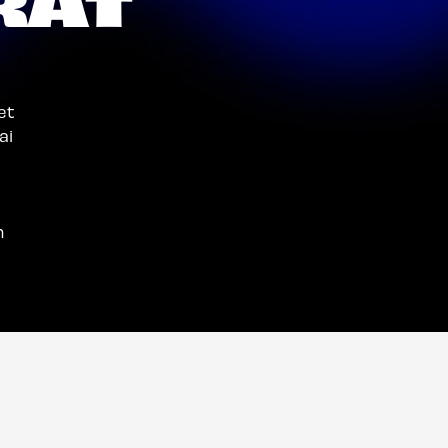
et
ai
n