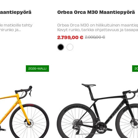
aantiepyörä
Orbea Orca M30 Maantiepyörä
le matkoille tehty
Orbea Orca M30 on hiilikuituinen maantie
nirunko ja
Kevyt runko, tarkka ohjattavuus ja tasap
 kevyen ajokokemuksen ja
geometria tekevät ajotuntumasta täsmäll
2.799,00 €
2.999,00 €
apainoisen ja
helposti hallittavan sekä nousuissa että ko
Old
 Rungon ...
price
Väri:
Musta
selected
2026-MALLI
2