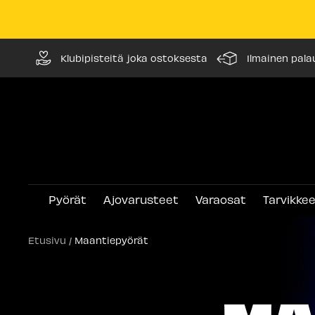
Siirry
Klubipisteitä joka ostoksesta
Ilmainen pala
sisältöön
Pyörät
Ajovarusteet
Varaosat
Tarvikke
Etusivu
Maantiepyörät
MA