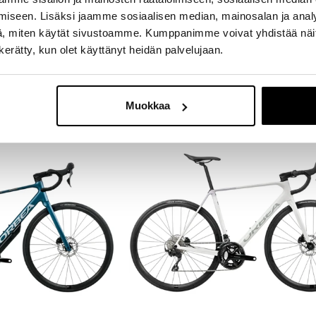
selected
iseen. Lisäksi jaamme sosiaalisen median, mainosalan ja analy
, miten käytät sivustoamme. Kumppanimme voivat yhdistää näitä t
n kerätty, kun olet käyttänyt heidän palvelujaan.
Muokkaa
2026-MALLI
7% ALE
2