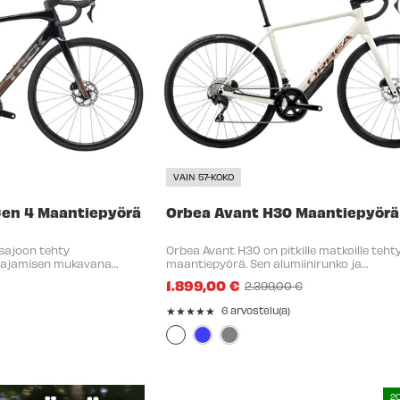
VAIN 57-KOKO
Gen 4 Maantiepyörä
Orbea Avant H30 Maantiepyörä
sajoon tehty
Orbea Avant H30 on pitkille matkoille teht
ä ajamisen mukavana
maantiepyörä. Sen alumiinirunko ja
illä matkoilla. Sen kevyt,
hiilikuituhaarukka antaa kevyen ajokokem
1.899,00 €
2.399,00 €
usta tehty runko,
uusi geometria tarjoaa tasapainoisen ja
Old
mukautuvan ajotuntuman. ...
price
★★★★★
6 arvostelu(a)
Rating:
Väri:
4.83332
Valkoinen
out
selected
of
5
2