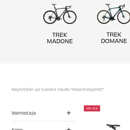
TREK
TREK
DOMANE
MADONE
Näytetään 
 tulosta haulla "Maantiepyörät"
40
12% ALE
Valmistaja
Koko