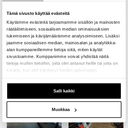
Huolto avoinna:
Ma - Pe 8:00-16:00
Tämä sivusto käyttää evästeitä
Pyörän voi tuoda huoltoon ja noutaa myös
myymälän aukioloaikojen puitteissa.
Käytämme evästeitä tarjoamamme sisällön ja mainosten
räätälöimiseen, sosiaalisen median ominaisuuksien
tukemiseen ja kävijämäärämme analysoimiseen. Lisäksi
jaamme sosiaalisen median, mainosalan ja analytiikka-
alan kumppaneillemme tietoja siitä, miten käytät
029 7031 1706
sivustoamme. Kumppanimme voivat yhdistää näitä
tietoja muihin tietoihin, joita olet antanut heille tai joita on
Siirry
Siirry
Siirry
Siirry
kerätty, kun olet käyttänyt heidän palvelujaan.
sivulle
sivulle
sivulle
sivulle
1
2
3
4
Salli kaikki
Muokkaa