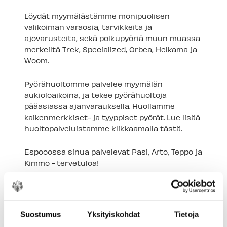
Löydät myymälästämme monipuolisen
valikoiman varaosia, tarvikkeita ja
ajovarusteita, sekä polkupyöriä muun muassa
merkeiltä Trek, Specialized, Orbea, Helkama ja
Woom.
Pyörähuoltomme palvelee myymälän
aukioloaikoina, ja tekee pyörähuoltoja
pääasiassa ajanvarauksella. Huollamme
kaikenmerkkiset- ja tyyppiset pyörät. Lue lisää
huoltopalveluistamme
klikkaamalla tästä
.
Espooossa sinua palvelevat Pasi, Arto, Teppo ja
Kimmo - tervetuloa!
Myymälä avoinna:
Ma - Pe 10:00-19:00
La 10:00-16:00
Suostumus
Yksityiskohdat
Tietoja