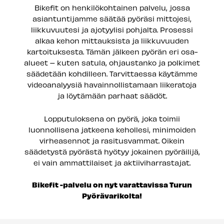
Bikefit on henkilökohtainen palvelu, jossa
asiantuntijamme säätää pyöräsi mittojesi,
liikkuvuutesi ja ajotyylisi pohjalta. Prosessi
alkaa kehon mittauksista ja liikkuvuuden
kartoituksesta. Tämän jälkeen pyörän eri osa-
alueet – kuten satula, ohjaustanko ja polkimet
säädetään kohdilleen. Tarvittaessa käytämme
videoanalyysiä havainnollistamaan liikeratoja
ja löytämään parhaat säädöt.
Lopputuloksena on pyörä, joka toimii
luonnollisena jatkeena kehollesi, minimoiden
virheasennot ja rasitusvammat. Oikein
säädetystä pyörästä hyötyy jokainen pyöräilijä,
ei vain ammattilaiset ja aktiiviharrastajat.
Bikefit -palvelu on nyt varattavissa Turun
Pyörävarikolta!