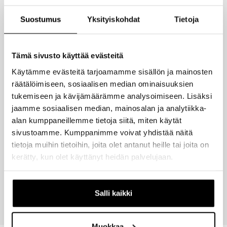
Suostumus
Yksityiskohdat
Tietoja
Tämä sivusto käyttää evästeitä
Käytämme evästeitä tarjoamamme sisällön ja mainosten
räätälöimiseen, sosiaalisen median ominaisuuksien
tukemiseen ja kävijämäärämme analysoimiseen. Lisäksi
jaamme sosiaalisen median, mainosalan ja analytiikka-
alan kumppaneillemme tietoja siitä, miten käytät
sivustoamme. Kumppanimme voivat yhdistää näitä
tietoja muihin tietoihin, joita olet antanut heille tai joita on
kerätty, kun olet käyttänyt heidän palvelujaan.
Salli kaikki
Muokkaa