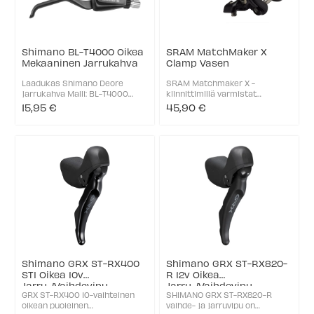
Shimano BL-T4000 Oikea
SRAM MatchMaker X
Mekaaninen Jarrukahva
Clamp Vasen
Laadukas Shimano Deore
SRAM Matchmaker X -
jarrukahva Malli: BL-T4000
kiinnittimillä varmistat
Yhteensopiva Cantilever ja V-
tehokkaasti siistin setupin
15,95 €
45,90 €
jarruille, sekä mekaanisille
ohjaustankoon. Niillä voit
levyjarruille Oikea Tumman
kiinnittää vasemman ja oikean
harmaa
yhteensopivat jarruvivut ja
vaihteenvaihtajat, jotka
muuten ...
Shimano GRX ST-RX400
Shimano GRX ST-RX820-
STI Oikea 10v
R 12v Oikea
Jarru-/Vaihdevipu
Jarru-/Vaihdevipu
GRX ST-RX400 10-vaihteinen
SHIMANO GRX ST-RX820-R
oikean puoleinen
vaihde- ja jarruvipu on