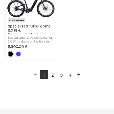
VAIN S-KOKO
Specialized Turbo Como
5.0 IGH
Kaupunkisähköpyörä
Specialized Turbo Como 5.0 IGH
710 Wh:n akulla on tyylikäs ja
mukava sähköpyörä, joka on
5.600,00 €
suunniteltu kaupunkiajoon ja
Väri:
päivittäiseen liikkumiseen.
Enviolo napavaihteisto ja
Musta
hihnaveto takaavat ...
selected
1
2
3
4