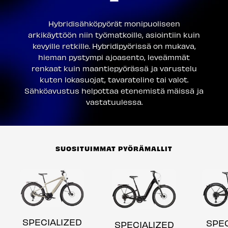
Hybridisähköpyörät monipuoliseen
arkikäyttöön niin työmatkoille, asiointiin kuin
kevyille retkille. Hybridipyörissä on mukava,
hieman pystympi ajoasento, leveämmät
renkaat kuin maantiepyörässä ja varustelu
kuten lokasuojat, tavarateline tai valot.
Sähköavustus helpottaa etenemistä mäissä ja
vastatuulessa.
SUOSITUIMMAT PYÖRÄMALLIT
SPECIALIZED
SPE
SPECIALIZED