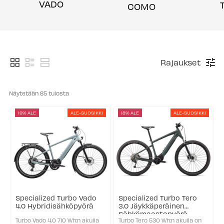
VADO
COMO
Rajaukset
Näytetään 
85
 tulosta
19% ALE
ALE-SUOSIKKI
18% ALE
ALE-SUOSIKKI
Specialized Turbo Vado
Specialized Turbo Tero
4.0 Hybridisähköpyörä
3.0 Jäykkäperäinen
Sähkömaastopyörä
Turbo Vado 4.0 710 Wh:n akulla
Turbo Tero 530 Wh:n akulla on