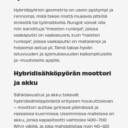
Hybridipyörien geometria on usein pystympi ja
rennompi, mikä tekee niistä mukavia pitkillä
lenkeillä tai työmatkoilla. Rungot voivat olla
niin sanottuja "miesten runkoja", joissa
vaakaputki on vaakasuora, kuin "naisten
runkoja", joissa vaakaputki on matalampi ja
helpompi astua yli. Tämä takaa hyvän
istuvuuden ja ajomukavuuden kaikenpituisille
ja -muotoisille ajajille.
Hybridisähköpyörän moottori
ja akku
Sähköavustus ja akku tekevät
hybridisähköpyörästä erityisen houkuttelevan
– moottori auttaa jyrkissä ylämäissä ja
raskaissa kuormissa. Useimmissa malleissa on
akku, jonka kapasiteetti vaihtelee 400–700
Wh:n välillä, ja joka mahdollistaa noin 40–120