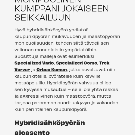
KUMPPANI JOKAISEEN
SEIKKAILUUN
Hyvä hybridisähköpyörä yhdistää
kaupunkipyörän mukavuuden ja maastopyörän
monipuolisuuden, tehden siitä täydellisen
valinnan monenlaisiin ympäristöihin.
Suosittuja malleja ovat esimerkiksi
Specialized Vado
,
Specialized Como
,
Trek
Verve+
ja
Orbea Kemen
, jotka soveltuvat niin
kaupunkiteille, pyöräteille kuin kevyille
metsäpoluille. Hybridipyörän vahvuus piilee
sen kyvyssä mukautua – se ei ole yhtä raskas
ja aggressiivinen kuin maastopyörä, mutta
tarjoaa paremman suorituskyvyn ja vakauden
kuin perinteinen kaupunkipyörä.
Hybridisähköpyörän
ajoasento