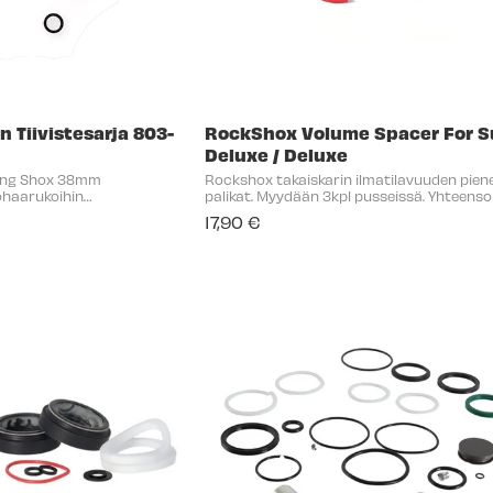
 Tiivistesarja 803-
RockShox Volume Spacer For S
Deluxe / Deluxe
cing Shox 38mm
Rockshox takaiskarin ilmatilavuuden pie
tohaarukoihin
palikat. Myydään 3kpl pusseissä. Yhteenso
Rockshox Deluxe ja Superdeluxe iskareihin
17,90 €
lkojen muttereiden