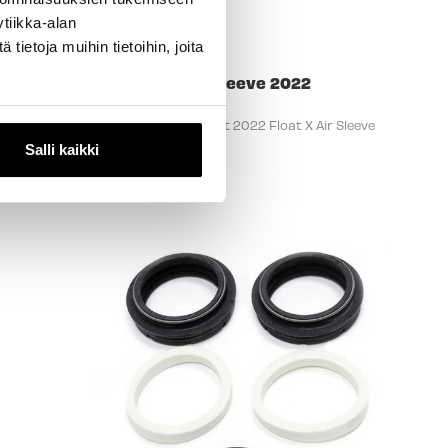
tiikka-alan
ietoja muihin tietoihin, joita
Gold
FOX Float X Air Sleeve 2022
Tiivistesarja
vittavat
FOX 803-01-727 Seal Kit 2022 Float X Air Sleeve
oille.
35,90 €
Salli kaikki