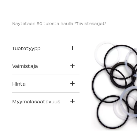
Näytetään 
 tulosta haulla "Tiivistesarjat"
80
Tuotetyyppi
Valmistaja
Hinta
Myymäläsaatavuus