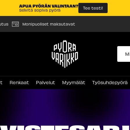
APUA PYÖRÄN VALINTAAN?
Tee testi!
Selvitä sopiva pyörä
utus
Monipuoliset maksutavat
Pyörävarikko
et
Renkaat
Palvelut
Myymälät
Työsuhdepyörä
IVISTESAR