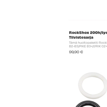
RockShox 200h/1yea
Tiivistesarja
Tämä huoltopaketti Rock
B2-B3/PIKE B3+/LYRIK C2
CHRC A1+/RC A2-A3 -keuliin
99,90 €
varaosat (mukaan lukien 
ilmajousitiivisteen kärki) ..