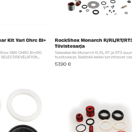
r Kit Yari Chrc B1+
RockShox Monarch R/RL/RT/RT
Tiivistesarja
Shox YARI CHRC B1+/RC
Takaiskarille Monarch R, RL, RT ja RT3 suun
+ SELECT/REVELATION
huoltosarja. Sisältää kaikki tarvittavat os
. Sisältää kaikki
iskunvaimentimen ylläpitoon ja suoritusk
57,90 €
charger ja
palauttamiseen. Ominaisuudet Yhteensopivuus:
.
Monarch ...