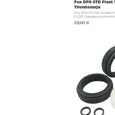
Fox DPS CTD Float 
Tiivistesarja
Fox 803-00-142 Ilmakannu
FLOAT takaiskunvaimenti
29,90 €