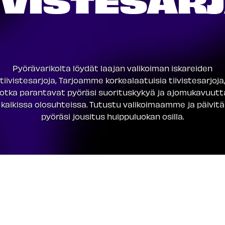
Pyörävarikolta löydät laajan valikoiman iskareiden
tiivistesarjoja, Tarjoamme korkealaatuisia tiivistesarjoja
jotka parantavat pyöräsi suorituskykyä ja ajomukavuutt
kaikissa olosuhteissa. Tutustu valikoimaamme ja päivitä
pyöräsi jousitus huippuluokan osilla.