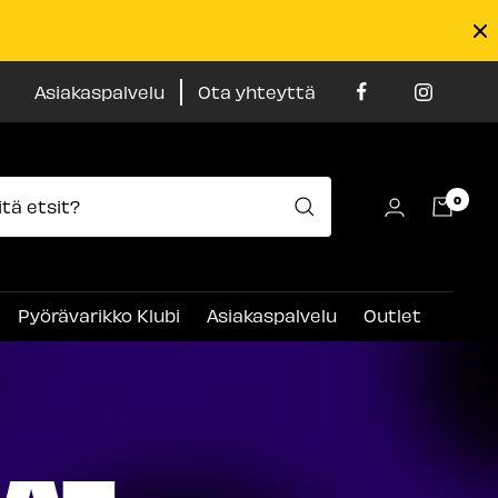
Asiakaspalvelu
Ota yhteyttä
0
Pyörävarikko Klubi
Asiakaspalvelu
Outlet
JAT