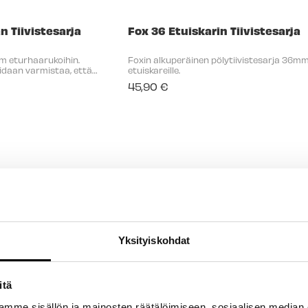
n Tiivistesarja
Fox 36 Etuiskarin Tiivistesarja
mm eturhaarukoihin.
Foxin alkuperäinen pölytiivistesarja 36m
oidaan varmistaa, että
etuiskareille.
a toimii täydellisesti ja
45,90 €
ja hyvin säädetyllä ...
Yksityiskohdat
itä
mme sisällön ja mainosten räätälöimiseen, sosiaalisen median