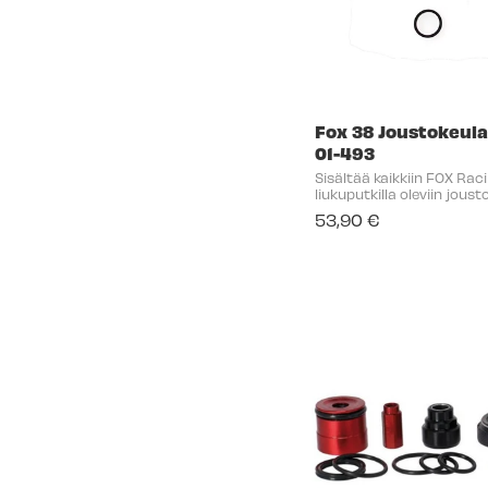
Fox 38 Joustokeulan
01-493
Sisältää kaikkiin FOX Ra
liukuputkilla oleviin jous
tiivistesarjan. 2x Liukuputkien pöly ja öljytiivisteet
53,90 €
2x Foam renkaat 2x Alaja
tiivistesarja 1x ...