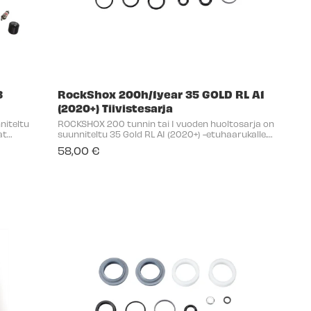
3
RockShox 200h/1year 35 GOLD RL A1
(2020+) Tiivistesarja
niteltu
ROCKSHOX 200 tunnin tai 1 vuoden huoltosarja on
at
suunniteltu 35 Gold RL A1 (2020+) -etuhaarukalle.
yvyn
Sarja sisältää kaikki tarvittavat osat, kuten
58,00 €
pölytiivisteet, vaahtorenkaat ja o-renkaat, ...