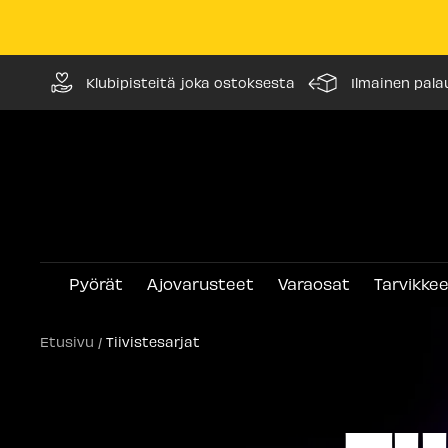
Siirry
Klubipisteitä joka ostoksesta
Ilmainen pala
sisältöön
Pyörät
Ajovarusteet
Varaosat
Tarvikke
Etusivu
Tiivistesarjat
TI