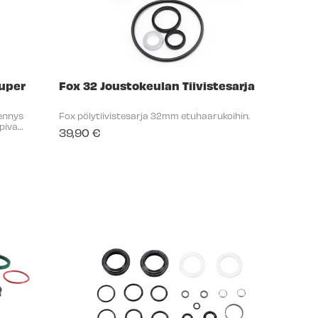
uper
Fox 32 Joustokeulan Tiivistesarja
nennys
Fox pölytiivistesarja 32mm etuhaarukoihin.
piva
39,90 €
.