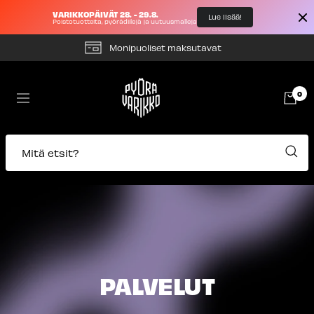
VARIKKOPÄIVÄT 28. - 29.8.
Lue lisää!
Poistotuotteita, pyörädiilejä ja uutuusmalleja
Siirry
Monipuoliset maksutavat
sisältöön
Pyörävarikko
0
Navigaatio
Mitä etsit?
PALVELUT