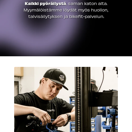
Kaikki pyöräilystä
, saman katon alta.
Myymälöistämme löydät myös huollon,
talvisäilytyksen ja bikefit-palvelun.