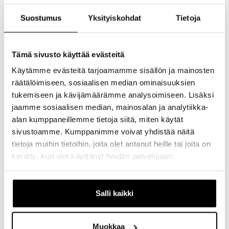
Bikefit on yksilöllinen palvelu, jossa pyörä
Suostumus
Yksityiskohdat
Tietoja
säädetään kehosi, liikkuvuutesi ja ajotyylisi
mukaan – parhaaseen ajoasentoon,
tarvittaessa videoanalyysin tuella.
Tämä sivusto käyttää evästeitä
Käytämme evästeitä tarjoamamme sisällön ja mainosten
räätälöimiseen, sosiaalisen median ominaisuuksien
TUTUSTU PALVELUUN
tukemiseen ja kävijämäärämme analysoimiseen. Lisäksi
jaamme sosiaalisen median, mainosalan ja analytiikka-
alan kumppaneillemme tietoja siitä, miten käytät
sivustoamme. Kumppanimme voivat yhdistää näitä
tietoja muihin tietoihin, joita olet antanut heille tai joita on
kerätty, kun olet käyttänyt heidän palvelujaan.
Salli kaikki
Muokkaa