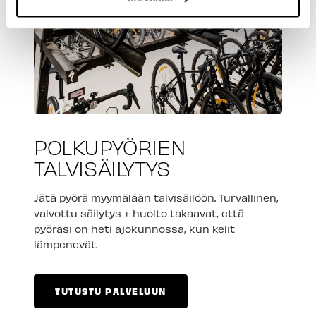
POLKUPYÖRIEN
TALVISÄILYTYS
Jätä pyörä myymälään talvisäilöön. Turvallinen,
valvottu säilytys + huolto takaavat, että
pyöräsi on heti ajokunnossa, kun kelit
lämpenevät.
TUTUSTU PALVELUUN