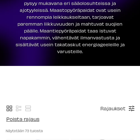
pysyy mukavana eri sääolosuhteissa ja
ajotyyleissä. Maastopyöräpaidat ovat usein
rennompia leikkaukseltaan, tarjoavat
paremman liikkuvuuden ja mahtuvat suojien
päälle. Maantiepyöräpaidat taas istuvat
napakammin, vähentävät ilmanvastusta ja
sisältävät usein takataskut energiageeleille ja
varusteille.
Rajaukset
Poista rajaus
Näytetään 
73
 tulosta