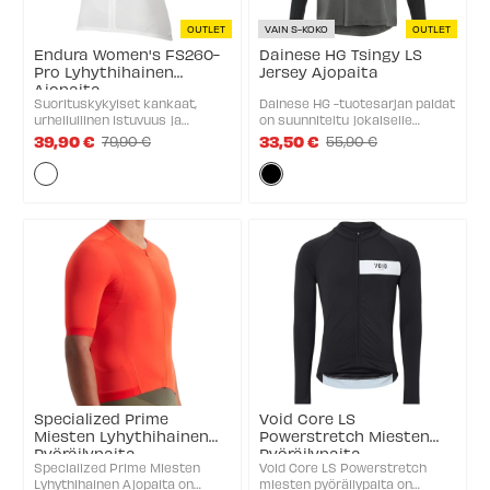
OUTLET
VAIN S-KOKO
OUTLET
Endura Women's FS260-
Dainese HG Tsingy LS
Pro Lyhythihainen
Jersey Ajopaita
Ajopaita
Suorituskykyiset kankaat,
Dainese HG -tuotesarjan paidat
urheilullinen istuvuus ja
on suunniteltu jokaiselle
runsaasti säilytystilaa tekevät
pyöräilijälle. HG TSINGY -
39,90 €
33,50 €
79,90 €
55,90 €
Old
Old
tästä loistavan maantiepaidan
mallissa on hybridirakenne,
price
price
Väri:
Väri:
pisimpiin
joka yhdistää suuren
pyöräilypäiviin.Enduran
kestävyyden erinomaiseen
Valkoinen
Musta
klassinen naisten maantiepaita
hengittävyyteen. Pitkät
selected
selected
on uudistettu ...
vahvistetut ...
Specialized Prime
Void Core LS
Miesten Lyhythihainen
Powerstretch Miesten
Pyöräilypaita
Pyöräilypaita
Specialized Prime Miesten
Void Core LS Powerstretch
Lyhythihainen Ajopaita on
miesten pyöräilypaita on