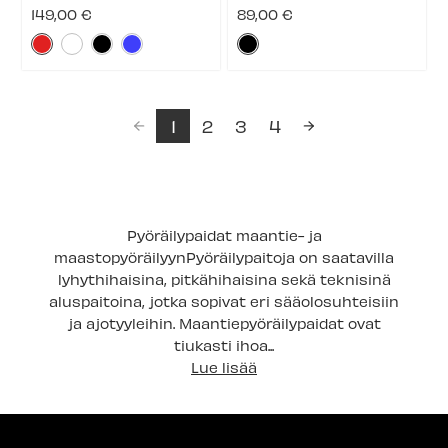
suorituskykyinen pyöräilypaita
mukavan tuntuinen ja toimiva
149,00 €
89,00 €
maantiepyöräilyyn, gravel-
pitkähihainen paita maantielle
Väri:
Väri:
ajoon ja aktiiviseen pyöräilyyn.
sekä muuhun yleiseen
Erittäin joustava tasoneulottu
pyöräilyyn. Se siirtää kosteutta
Punainen
Musta
materiaali yhdistettynä ...
tehokkaasti ja tuntuu ...
selected
selected
1
2
3
4
Pyöräilypaidat maantie- ja
maastopyöräilyynPyöräilypaitoja on saatavilla
lyhythihaisina, pitkähihaisina sekä teknisinä
aluspaitoina, jotka sopivat eri sääolosuhteisiin
ja ajotyyleihin. Maantiepyöräilypaidat ovat
tiukasti ihoa...
Lue lisää