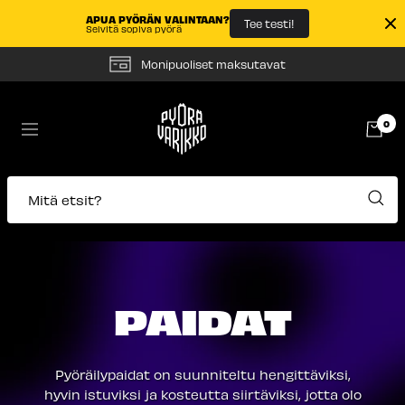
APUA PYÖRÄN VALINTAAN?
Tee testi!
Selvitä sopiva pyörä
Siirry
Monipuoliset maksutavat
sisältöön
Pyörävarikko
0
Navigaatio
Mitä etsit?
PAIDAT
Pyöräilypaidat on suunniteltu hengittäviksi,
hyvin istuviksi ja kosteutta siirtäviksi, jotta olo