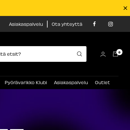
Asiakaspalvelu
Ota yhteyttä
0
Pyörävarikko Klubi
Asiakaspalvelu
Outlet