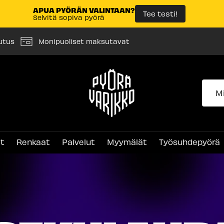
APUA PYÖRÄN VALINTAAN?
Tee testi!
Selvitä sopiva pyörä
utus
Monipuoliset maksutavat
Pyörävarikko
et
Renkaat
Palvelut
Myymälät
Työsuhdepyörä