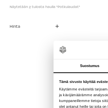
Näytetään 
 tulosta haulla "Potkulaudat"
2
Hinta
Suostumus
Tämä sivusto käyttää eväste
Käytämme evästeitä tarjoama
ja kävijämäärämme analysoim
Helkama Loggy Teo
kumppaneillemme tietoja siitä
Potkulauda
olet antanut heille tai joita o
Helkama Loggy teollisuu