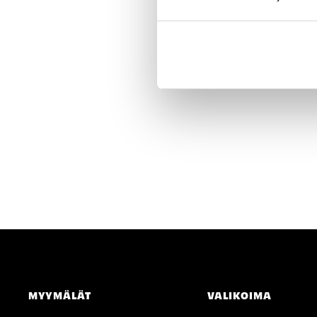
kolmipyöräinen ja vakaa k
sisäympäristöihin, kuten 
999,00 €
ja virastokäyttöön. Sen 
turvallisuuteen ja ...
Väri:
Musta
selected
MYYMÄLÄT
VALIKOIMA