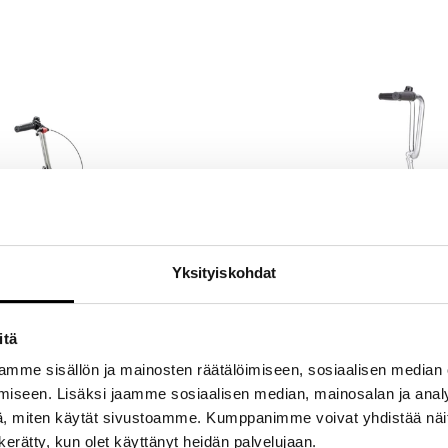
Yksityiskohdat
itä
mme sisällön ja mainosten räätälöimiseen, sosiaalisen median
iseen. Lisäksi jaamme sosiaalisen median, mainosalan ja analy
llisuuspotkulauta
Helkama Strolly Teollisuuspotk
, miten käytät sivustoamme. Kumppanimme voivat yhdistää näitä t
Potkulauda
n kerätty, kun olet käyttänyt heidän palvelujaan.
spotkulauta on
Helkama Strolly teollisuuspotkulauta on k