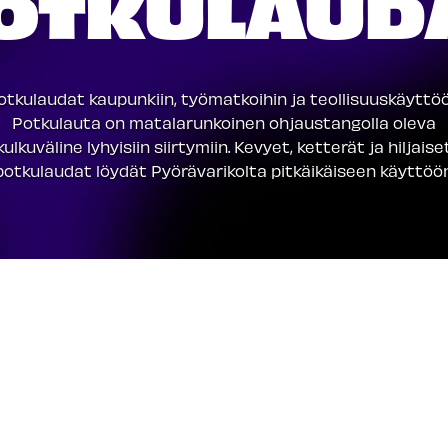
OTKULAUD
otkulaudat kaupunkiin, työmatkoihin ja teollisuuskäyttöö
Potkulauta on matalarunkoinen ohjaustangolla oleva
kulkuväline lyhyisiin siirtymiin. Kevyet, ketterät ja hiljaise
potkulaudat löydät Pyörävarikolta pitkäikäiseen käyttöön