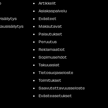
o
Artikkelit
Asiakaspalvelu
isäilytys
Evästeet
ausisäilytys
Maksutavat
Palautukset
Peruutus
Reklamaatiot
Sopimusehdot
Takuuasiat
Tietosuojaseloste
Toimitukset
Saavutettavuusseloste
Evästeasetukset