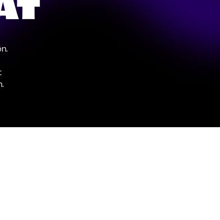
AT
n.
t
.