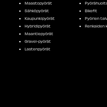
Maastopyörät
Pyörähuolt
Sähköpyörät
Bikefit
Kaupunkipyörät
Pyörien talv
Hybridipyörät
Renkaiden k
Maantiepyörät
Gravel-pyörät
Lastenpyörät