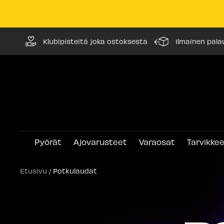
Siirry
Klubipisteitä joka ostoksesta
Ilmainen pala
sisältöön
Pyörät
Ajovarusteet
Varaosat
Tarvikke
Etusivu
Potkulaudat