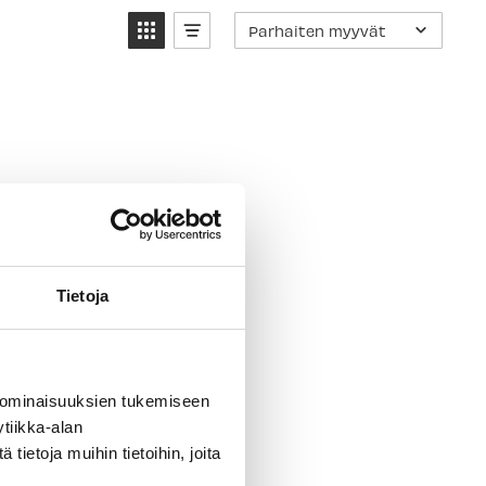
Parhaiten myyvät
Tietoja
 ominaisuuksien tukemiseen
tiikka-alan
ulauta
ietoja muihin tietoihin, joita
etterä ja