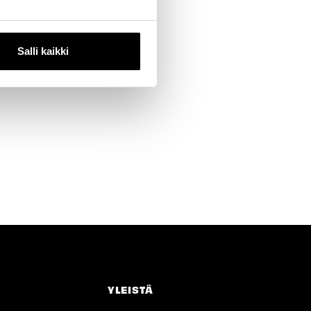
ttöön
isille
Salli kaikki
YLEISTÄ