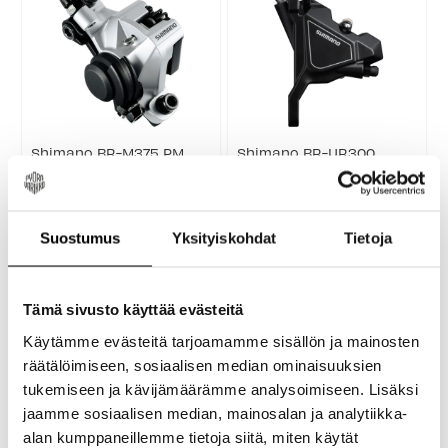
Shimano BR-M375 PM
Shimano BR-UR300
Jarrusatula
Levyjarrusatula
Musta & hopea jarrusatula!
Shimano BR-UR300 on
Luotettava, tehokas ja
edullinen ja suorituskykyinen
kevyttoiminen mekaaninen
2-mäntäinen hydraulinen
39,00 €
26,50 €
Suostumus
Yksityiskohdat
Tietoja
M375-levyjarru mahdollistaa
levyjarrusatula, joka on
Väri:
siistin vaijerireitityksen.
suunniteltu erityisesti Flat
Puoli
Levyjarru ei sisälly kauppaan.
Mount -kiinnityksellä
Hopea
Nopea asennus Jarrupalojen ...
varustetuille pyörille. Se tarjoaa
selected
erinomaista ...
Tämä sivusto käyttää evästeitä
Käytämme evästeitä tarjoamamme sisällön ja mainosten
räätälöimiseen, sosiaalisen median ominaisuuksien
tukemiseen ja kävijämäärämme analysoimiseen. Lisäksi
jaamme sosiaalisen median, mainosalan ja analytiikka-
alan kumppaneillemme tietoja siitä, miten käytät