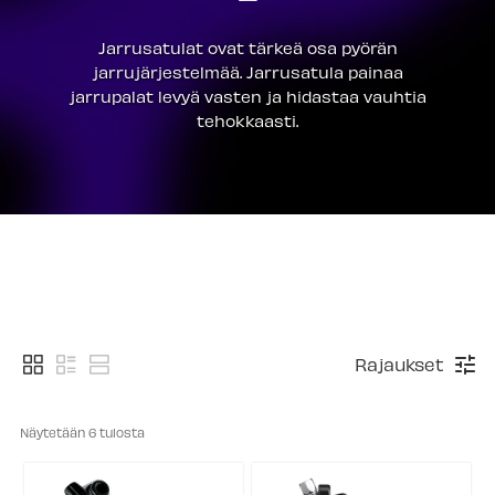
Jarrusatulat ovat tärkeä osa pyörän
jarrujärjestelmää. Jarrusatula painaa
jarrupalat levyä vasten ja hidastaa vauhtia
tehokkaasti.
Rajaukset
Näytetään 
6
 tulosta