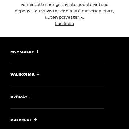
valmistettu hengittävistä, joustavista ja
nopeasti kuivuvista teknisistä materiaaleista,
kuten polyesteri-...
Lue lisää
MYYMÄLÄT
VALIKOIMA
PYÖRÄT
PALVELUT