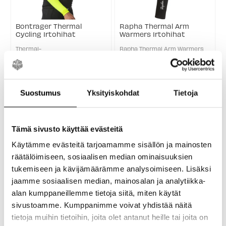
Bontrager Thermal
Rapha Thermal Arm
Cycling Irtohihat
Warmers Irtohihat
Thermal-
Rapha Thermal Arm Warmers
käsivarrenlämmittimet sopivat
ovat joustavat ja lämpimät
täydellisesti kylmiin
irtohihat viileämmille keleille.
15,99 €
51,00 €
20,99 €
Old
ajolenkkeihin pitämällä lämmön
Ominaisuudet Lämpö: Harjattu
price
Väri:
Väri:
sisäpuolella ja siirtämällä
sisäpuoli tuo lisäeristystä ja
kosteuden pois, jolloin olosi
pehmeyttä Istuvuus: Joustava
Keltainen
Musta
Suostumus
Yksityiskohdat
Tietoja
pysyy lämpimänä ja kuivana
tarttumapinta ...
selected
selected
talvikelissä ...
50% ALE
Tämä sivusto käyttää evästeitä
Käytämme evästeitä tarjoamamme sisällön ja mainosten
räätälöimiseen, sosiaalisen median ominaisuuksien
tukemiseen ja kävijämäärämme analysoimiseen. Lisäksi
jaamme sosiaalisen median, mainosalan ja analytiikka-
alan kumppaneillemme tietoja siitä, miten käytät
Endura Pro SL Knee
Trek Thermal Cycling
Warmers II
Jalanlämmittimet
sivustoamme. Kumppanimme voivat yhdistää näitä
Polvilämmittimet
tietoja muihin tietoihin, joita olet antanut heille tai joita on
Olipa lämpötila mikä tahansa,
Thermal -jalanlämmittimet
harmaalla alueella lyhyiden
pitävät kehon lämmön