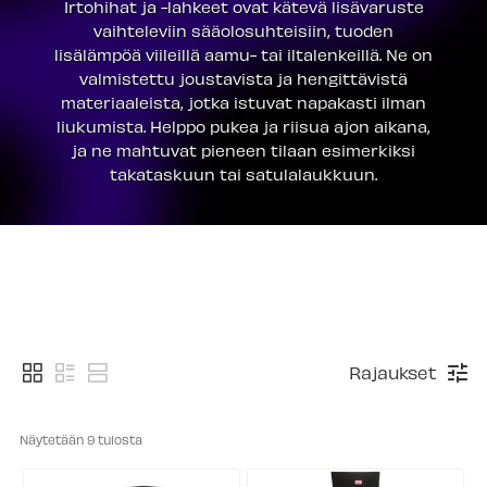
Irtohihat ja -lahkeet ovat kätevä lisävaruste
vaihteleviin sääolosuhteisiin, tuoden
lisälämpöä viileillä aamu- tai iltalenkeillä. Ne on
valmistettu joustavista ja hengittävistä
materiaaleista, jotka istuvat napakasti ilman
liukumista. Helppo pukea ja riisua ajon aikana,
ja ne mahtuvat pieneen tilaan esimerkiksi
takataskuun tai satulalaukkuun.
Rajaukset
Näytetään 
9
 tulosta