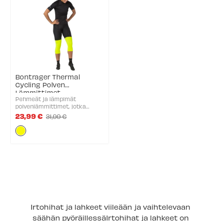
Bontrager Thermal
Cycling Polven
Lämmittimet
Pehmeät ja lämpimät
polvenlämmittimet, jotka
antavat lisää lämpöä ja
23,99 €
31,99 €
Old
mukavuutta tuulisessa ja
price
Väri:
kylmässä säässä ajamiseen.
Thermal-polvenlämmittimet
Keltainen
sopivat täydellisesti kylmiin
selected
ajolenkkeihin ...
Irtohihat ja lahkeet viileään ja vaihtelevaan
säähän pyöräillessäIrtohihat ja lahkeet on