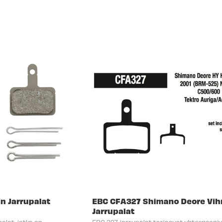
n Jarrupalat
EBC CFA327 Shimano Deore Vih
Jarrupalat
alat, jotka on
EBC 327 jarrupalat tarjoavat yhteensopi