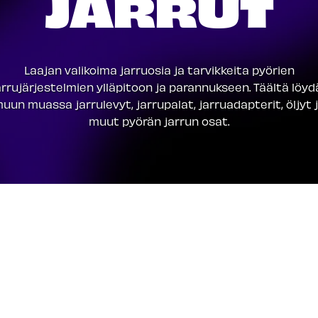
JARRUT
Laajan valikoima jarruosia ja tarvikkeita pyörien
arrujärjestelmien ylläpitoon ja parannukseen. Täältä löyd
uun muassa jarrulevyt, jarrupalat, jarruadapterit, öljyt 
muut pyörän jarrun osat.