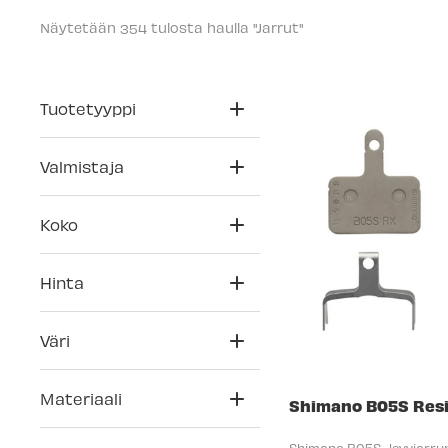
Näytetään 
 tulosta haulla "Jarrut"
354
Tuotetyyppi
Valmistaja
Koko
Hinta
Väri
Materiaali
Shimano B05S Resi
Shimano B05S -levyjarrup