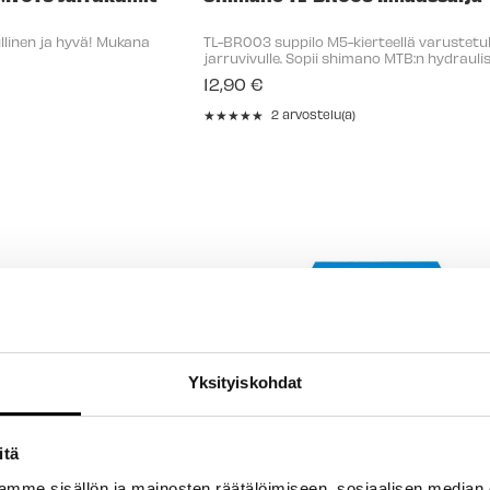
ullinen ja hyvä! Mukana
TL-BR003 suppilo M5-kierteellä varustetul
jarruvivulle. Sopii shimano MTB:n hydrauli
levyjarrujärjestelmien ilmaamiseen.
12,90 €
★★★★★
2 arvostelu(a)
Rating:
5
out
of
5
stars
Yksityiskohdat
itä
mme sisällön ja mainosten räätälöimiseen, sosiaalisen median