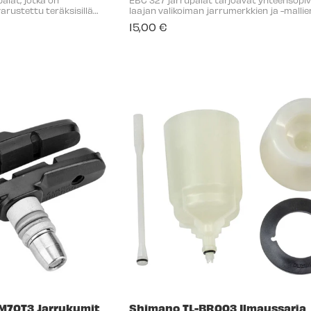
arustettu teräksisillä
laajan valikoiman jarrumerkkien ja -mallie
vämpi kuin edeltäjänsä
mukaan lukien Shimano, Tektro, TRP, ja mo
15,00 €
 Alivio-, Acera- ja muihin
muut. Yhteensopivat jarrut: Alhong
M70T3 Jarrukumit
Shimano TL-BR003 Ilmaussarja