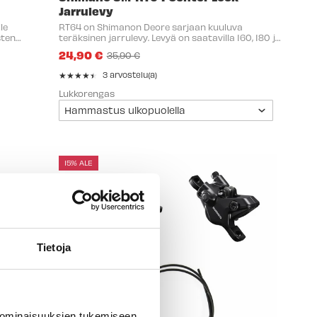
Jarrulevy
le
RT64 on Shimanon Deore sarjaan kuuluva
sten
teräksinen jarrulevy. Levyä on saatavilla 160, 180 ja
203mm kokoisena ja se on yhteensopiva niin
24,90 €
35,90 €
hartsi- kuin metallipalojen kanssa. Levyn
Old
kiinnityksestä ...
price
★★★★★
3 arvostelu(a)
Rating:
4.66667
Lukkorengas
out
of
5
stars
15% ALE
Tietoja
 ominaisuuksien tukemiseen