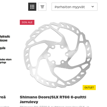
Parhaiten myyvät
30% ALE
OUTLET
reä
Shimano Deore/SLX RT66 6-pultti
Jarrulevy
vuuden
Shimano SM-RT66 6-pulttinen jarrulevy SLX- ja