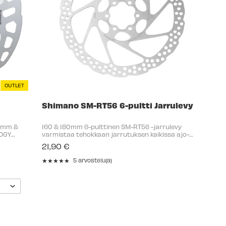
OUTLET
Shimano SM-RT56 6-pultti Jarrulevy
80mm &
160 & 180mm 6-pulttinen SM-RT56 -jarrulevy
LOGY
varmistaa tehokkaan jarrutuksen kaikissa ajo-
entaa
olosuhteissa. Uusi kiristyslevyrakenne varmistaa
21,90 €
aisen
nopean ja varman asennuksen. Materiaali:
Ruostumaton ...
★★★★★
5 arvostelu(a)
Rating:
5
out
of
5
stars