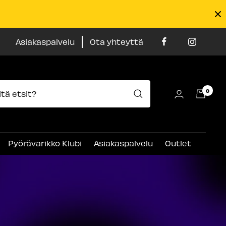
Asiakaspalvelu
Ota yhteyttä
0
Pyörävarikko Klubi
Asiakaspalvelu
Outlet