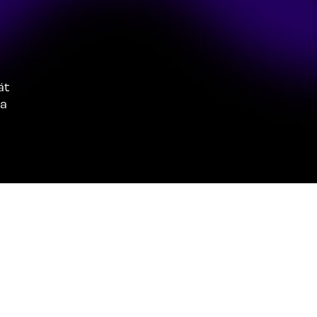
ät
ja