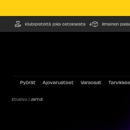
Siirry
Klubipisteitä joka ostoksesta
Ilmainen pala
sisältöön
Pyörät
Ajovarusteet
Varaosat
Tarvikke
Etusivu
Jarrut