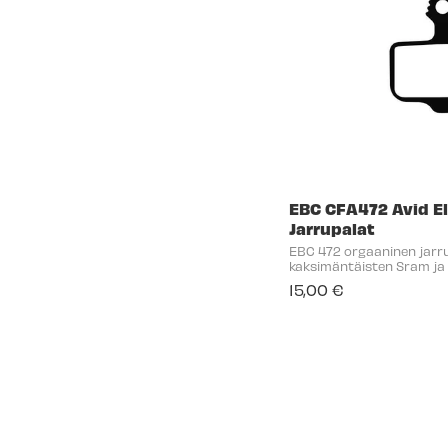
EBC CFA472 Avid El
Jarrupalat
EBC 472 orgaaninen jarr
kaksimäntäisten Sram ja 
Yleisimpiä vaihtoehtoja: DB
15,00 €
Elixir 1, Elixir 3, Elixir 5, Elixi