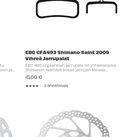
EBC CFA493 Shimano Saint 2009
Vihreä Jarrupalat
ltu
EBC 493 orgaaninen jarrupala on yhteensopiva
toon ja
Shimanon nelimäntäisten jarrujen kanssa.
s tarjoaa
Yleisimpiä vaihtoehtoja: XTR M9120/9020, XT
15,00 €
t ja ...
M8120/8020, SLX M7120, Deore M6120, Saint M820
ja Zee M640. Värien ...
★★★★★
2 arvostelu(a)
Rating:
4
out
of
5
stars