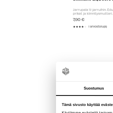
Jarrupala V-jarruihin. Ed
prikat ja kiinnitysmutteri.
7,90 €
★★★★★
1 arvostelu(a)
Rating:
4
out
of
5
stars
Suostumus
Tämä sivusto käyttää eväste
Käytämme evästeitä tarjoama