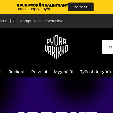
APUA PYÖRÄN VALINTAAN?
Tee testi!
Selvitä sopiva pyörä
utus
Monipuoliset maksutavat
Pyörävarikko
et
Renkaat
Palvelut
Myymälät
Työsuhdepyörä