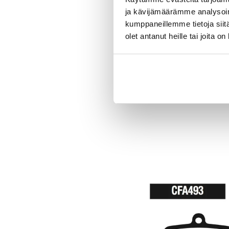
ja kävijämäärämme analysoim
kumppaneillemme tietoja siitä
olet antanut heille tai joita o
EBC CFA327R Shim
Punainen Jarrupal
EBC CFA327R Shimano Deo
Värien eroavaisuudet 1. V
(Greenstuff): Koostumus: Orgaaninen yhdiste.
17,00 €
Suorituskyky: Suunniteltu
erityisesti ...