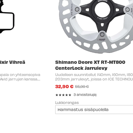
ixir Vihreä
Shimano Deore XT RT-MT800
CenterLock Jarrulevy
upala on yhteensopiva
Uudelleen suunnitellut 140mm, 160mm, 1
Avid jarrujen kanssa.
203mm jarrulevyt, joissa on ICE TECHNO
1, DB3, DB5, Level, Level T,
FREEZA -lämmönpoistojärjestelmä. Se al
32,90 €
55,99 €
r 7 ja Elixir ...
lämpötiloja merkittävästi, mikä takaa tas
Old
jarrutustehon ...
price
★★★★★
3 arvostelu(a)
Rating:
5
Lukkorengas
out
of
5
stars