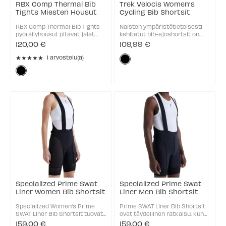
RBX Comp Thermal Bib
Trek Velocis Women's
Tights Miesten Housut
Cycling Bib Shortsit
RBX Comp Thermal Bib Tights -
Naisten ympäristötietoisesti
pyöräilyhousut pitävät jalat
kehitetut bib-ajoshortsit on
lämpiminä viileinä päivinä.
valmistettu ylellisistä
120,00 €
109,99 €
Mukavuuden huipentamiseksi
kompressiomateriaaleista,
★★★★★
Väri:
olemme käyttäneet Body
jotka tarjoavat mukavuutta
1 arvostelu(a)
Rating: 5 out of 5 stars
Geometry 3D Contour Chamois
pitkien ja kovien ajolenkkien
Musta
Väri:
-istuinpohjaa, jossa on
aikana. Tyydy vain ...
selected
Musta
muuttuva ...
selected
Specialized Prime Swat
Specialized Prime Swat
Liner Women Bib Shortsit
Liner Men Bib Shortsit
Specialized Women's Prime
Prime SWAT Liner Bib Shortsit
SWAT Liner Bib Shortsit tuovat
ovat täydellinen ratkaisu, kun
nerokkaan säilytysratkaisun
haluat tavarat mukaan ilman
159,00 €
159,00 €