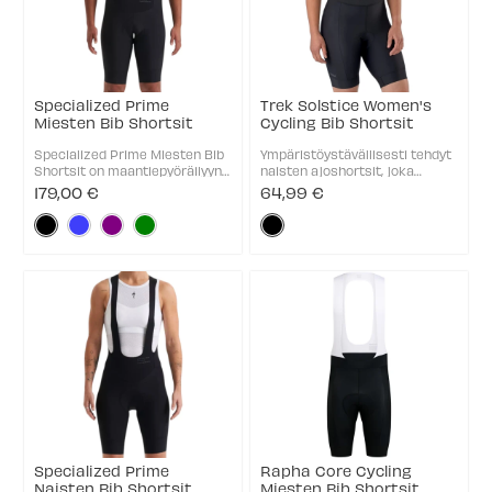
Specialized Prime
Trek Solstice Women's
Miesten Bib Shortsit
Cycling Bib Shortsit
Specialized Prime Miesten Bib
Ympäristöystävällisesti tehdyt
Shortsit on maantiepyöräilyyn
naisten ajoshortsit, joka
suunnitellut olkaimelliset
tarjoavat ennustettavaa
179,00 €
64,99 €
pyöräilyshortsit, joissa
suorituskykyä ja bib-housujen
Väri:
Väri:
yhdistyvät napakka istuvuus,
antaman tuen. Solstice
tehokas kosteudensiirto ja
Women’s Bib -ajoshortsit
Musta
Musta
laadukas Body Geometry ...
todistavat, ettei tarvitse
selected
selected
käyttää ...
Specialized Prime
Rapha Core Cycling
Naisten Bib Shortsit
Miesten Bib Shortsit