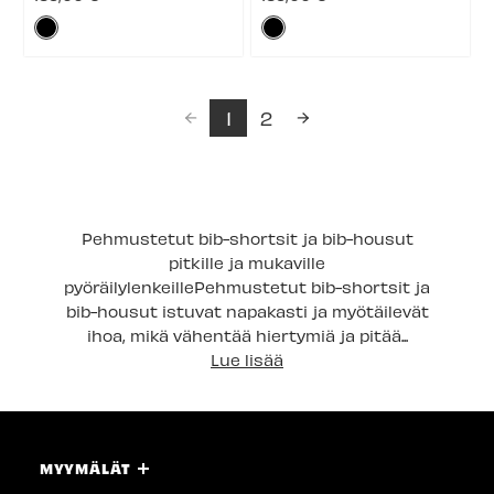
polkuajoon. Kolme takataskua
reppua. Ne on suunniteltu
Väri:
Väri:
kuljettavat tärkeimmät
istumaan kivasti Trail-
varusteet huomaamattomasti
shortsien tai -housujen alla, ja
Musta
Musta
ilman reppua, ja kevyt ...
hengittävä ...
selected
selected
1
2
Pehmustetut bib-shortsit ja bib-housut
pitkille ja mukaville
pyöräilylenkeillePehmustetut bib-shortsit ja
bib-housut istuvat napakasti ja myötäilevät
ihoa, mikä vähentää hiertymiä ja pitää...
Lue lisää
MYYMÄLÄT