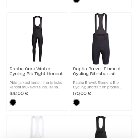
joustavasta fleece-kankaasta,
miellyttävää ilman kiristävää ...
selected
Musta
joka ...
selected
Rapha Core Winter
Rapha Brevet Element
Cycling Bib Tight Housut
Cycling Bib-shortsit
Pidä jalkasi lämpiminä ja koko
Rapha Brevet Element Bib
kehosi mukavan tuntuisena
Cycling Shortsit on pitkille
kylminä ajopäivinä. Pitkät,
lenkeille suunniteltu
168,00 €
170,00 €
pehmustetut Rapha Core
pehmustettu bib-malli, jossa
Väri:
Väri:
Winter Cycling Bib -ajohousut
on taskut tarvikkeille.
on tarkoitettu
Hengittävä materiaali ja
Musta
Musta
päivittäiskäyttöön
joustava istuvuus parantavat
selected
selected
parantamaan ...
mukavuutta ...