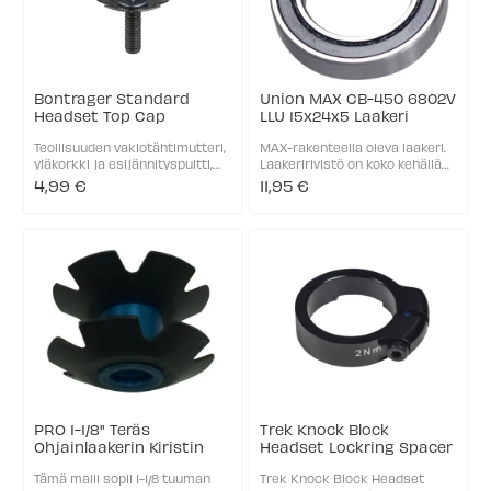
Bontrager Standard
Union MAX CB-450 6802V
Headset Top Cap
LLU 15x24x5 Laakeri
Teollisuuden vakiotähtimutteri,
MAX-rakenteella oleva laakeri.
yläkorkki ja esijännityspultti,
Laakeririvistö on koko kehällä
joka sopii käytettäväksi mihin
katkeamaton. Materiaali CrMo
4,99 €
11,95 €
tahansa haarukkaan, jossa on
Kuulat: CrMo ( HRC 61-66)
alumiini- tai teräsputki. M4-
Tiivisteet: kumi/ suojatut LLU
kuusiokantainen
tiivisteet LLU-tiiviste: ...
esijännityspultti ...
PRO 1-1/8" Teräs
Trek Knock Block
Ohjainlaakerin Kiristin
Headset Lockring Spacer
Tämä malli sopii 1-1/8 tuuman
Trek Knock Block Headset