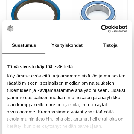
Cane Creek 40
Enduro Bearings
Suostumus
Yksityiskohdat
Tietoja
Crownrace 52/40 Alakooli
MR18307 LLB 18X30X7
Laakeri
Ohjainlaakerin alakooli Cane
Union irtolaakeri. Oikean
Creek -ohjainlaakeriin.
laakerin valitsemiseksi valitse
Tämä sivusto käyttää evästeitä
52/40mm 40-sarja
Marwin laakerisovelluksen
17,90 €
10,90 €
kautta sopiva vaihtoehto.
Käytämme evästeitä tarjoamamme sisällön ja mainosten
räätälöimiseen, sosiaalisen median ominaisuuksien
tukemiseen ja kävijämäärämme analysoimiseen. Lisäksi
jaamme sosiaalisen median, mainosalan ja analytiikka-
alan kumppaneillemme tietoja siitä, miten käytät
sivustoamme. Kumppanimme voivat yhdistää näitä
tietoja muihin tietoihin, joita olet antanut heille tai joita on
kerätty, kun olet käyttänyt heidän palvelujaan.