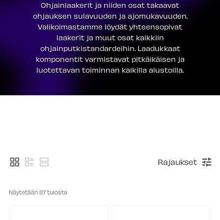
Ohjainlaakerit ja niiden osat takaavat
ohjauksen sulavuuden ja ajomukavuuden.
Valikoimastamme löydät yhteensopivat
laakerit ja muut osat kaikkiin
ohjainputkistandardeihin. Laadukkaat
komponentit varmistavat pitkäikäisen ja
luotettavan toiminnan kaikilla alustoilla.
Rajaukset
Näytetään 
87
 tulosta