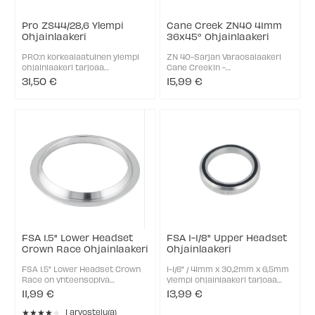
Pro ZS44/28,6 Ylempi
Cane Creek ZN40 41mm
Ohjainlaakeri
36x45° Ohjainlaakeri
PRO:n korkealaatuinen ylempi
ZN 40-Sarjan Varaosalaakeri
ohjainlaakeri tarjoaa
Cane Creekin -
täsmällisen ja kestävän
ohjainlaakereihin.
31,50 €
15,99 €
ratkaisun ohjainlaakerin
Ulkohalkaisija: 41mm
vaihdon tai huollon yhteydessä.
Sisähalkaisija: 28,6 mm / 1-1/8"
Se sopii Zero Stack (ZS) -
Laakerin tiiviste: 36°x45°
standardin 44 mm
Pinnoite: Sinkitty 40-sarja 1kpl
ohjainputkiin ja on ...
Cane Creek ...
FSA 1.5" Lower Headset
FSA 1-1/8" Upper Headset
Crown Race Ohjainlaakeri
Ohjainlaakeri
FSA 1.5" Lower Headset Crown
1-1/8" / 41mm x 30,2mm x 6,5mm
Race on yhteensopiva
ylempi ohjainlaakeri tarjoaa
useimpien Trek-maastopyörien
sujuvan ja kestävän
11,99 €
13,99 €
integroitujen
suorituskyvyn, joka sopii
★★★★★
ohjainlaakerijärjestelmien
täydellisesti ohjauslaakeriston
1 arvostelu(a)