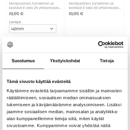
Monipuolinen, turvallinen ja
Monipuolinen, turvallinen ja
kestävä E-bike 25 yhteensopiva
kestävä E-bike 25 yhteensopiva
rengas. RIDE Tour tarjoaa
rengas. RIDE Tour tarjoaa
19,95 €
19,95 €
kaiken, mitä jokapäiväinen
kaiken, mitä jokapäiväinen
käyttö vaatii. Sen kuviointi
käyttö vaatii. Sen kuviointi
Leveys
toimii kaikilla alustoilla,
toimii kaikilla alustoilla,
yhtenäinen keskikuvio ...
yhtenäinen keskikuvio ...
20% ALE
Suostumus
Yksityiskohdat
Tietoja
Tämä sivusto käyttää evästeitä
Käytämme evästeitä tarjoamamme sisällön ja mainosten
Continental Ride Tour
Specialized Trigger Sport
räätälöimiseen, sosiaalisen median ominaisuuksien
Reflex 622 Ulkorengas
Reflect Ulkorengas
tukemiseen ja kävijämäärämme analysoimiseen. Lisäksi
Continental Ride Tour Reflex
Trigger-rengas rullaa nopeasti
jaamme sosiaalisen median, mainosalan ja analytiikka-
622 on kestävä ulkorengas
asfaltilla, kovalla alustalla ja
kaupunki- ja
sora-/hiekkateillä, mikä tekee
25,00 €
25,60 €
alan kumppaneillemme tietoja siitä, miten käytät
32,00 €
Old
työmatkapyöräilyyn. Se rullaa
siitä ihanteellisen valinnan
sivustoamme. Kumppanimme voivat yhdistää näitä
price
Väri:
kevyesti asfaltilla ja toimii
niille, jotka haluavat hyötyä