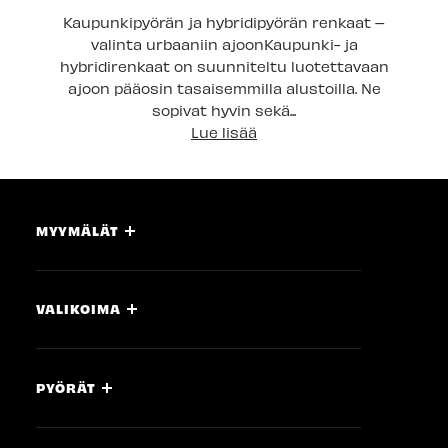
Kaupunkipyörän ja hybridipyörän renkaat –
valinta urbaaniin ajoonKaupunki- ja
hybridirenkaat on suunniteltu luotettavaan
ajoon pääosin tasaisemmilla alustoilla. Ne
sopivat hyvin sekä...
Lue lisää
MYYMÄLÄT
VALIKOIMA
PYÖRÄT