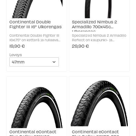
Continental Double
Specialized Nimbus 2
Fighter III 16" Ulkorengas
Armadillo 700x45c
Ulkorengas
Continental Double Fighter III
Specialized Nimbus 2 Armadillo
16x1.75" on ketterä ja rullaava
Reflect on kaupunki- ja
rengas maastopyörään, joka
retkiajoon tehty rengas, joka
19,90 €
29,90 €
toimii parhaiten asfaltilla ja
rullaa kevyesti asfaltilla ja
kovilla alustoilla. Keskirullaava
kestää päivittäistä käyttöä.
Leveys
kuvio tekee ajosta hiljaista ja ...
Kulutuspinta toimii pyöräteillä
sekä kovapintaisilla ...
Continental eContact
Continental eContact