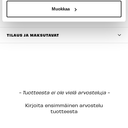
Vyötärö
79cm
84cm
89cm
94
Muokkaa
TILAUS JA MAKSUTAVAT
New content loaded
- Tuotteesta ei ole vielä arvosteluja -
Kirjoita ensimmäinen arvostelu
tuotteesta