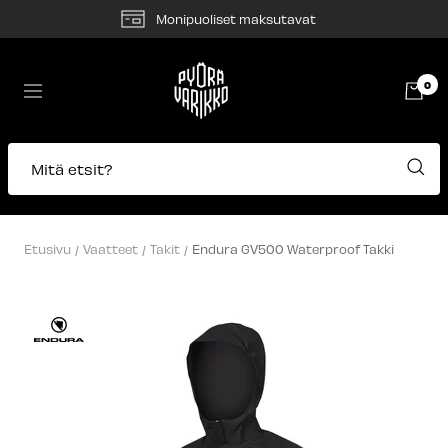
Siirry
Monipuoliset maksutavat
sisältöön
Pyörävarikko
0
Navigaatio
Mitä etsit?
Etusivu
Vaatteet
Takit
Endura GV500 Waterproof Takki