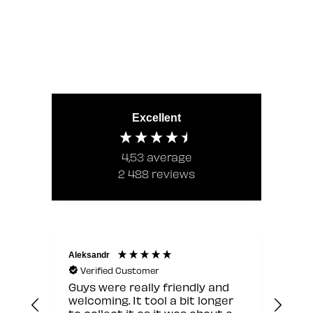
Excellent
4,53
average
2 488
reviews
Aleksandr
Jann
Verified Customer
V
Guys were really friendly and
Hyv
welcoming. It tool a bit longer