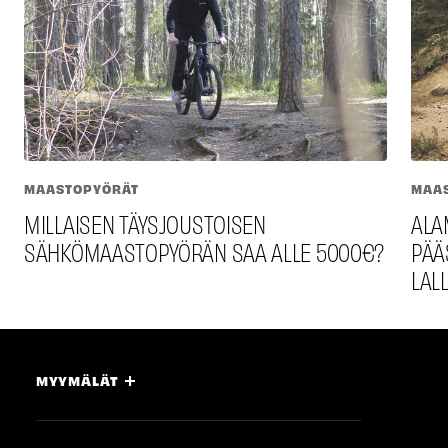
MAASTOPYÖRÄT
MAA
MILLAISEN TÄYSJOUSTOISEN
ALAM
SÄHKÖMAASTOPYÖRÄN SAA ALLE 5000€?
PÄÄS
LAL­
MYYMÄLÄT