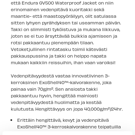
että Endura GV500 Waterproof Jacket on niin
erinomainen vedenpitävä kuoritakki sekä
maantie- että maastopyöräilyyn, olit satulassa
sitten lyhyen pyrähdyksen tai useamman päivän.
Takki on slimmisti tyköistuva ja mukana liikkuva,
joten se ei tuo ärsyttävää bulkkia ajamiseen ja
rotsi pakkaantuu pienempään tilaan.
Vetoketjullinen rintatasku toimii kätevästi
pakkauspussina ja takki on helppo napata
mukaan kaikkiin reissuihin, ihan vaan varoiksi!
Vedenpitävyydestä vastaa innovatiivinen 3-
kerroksinen ExoShell40™-kalvorakenne, joka
painaa vain 70g/m². Sen ansiosta takki
pakkaantuu hyvin, hengittää mainiosti
vedenpitävyydestä huolimatta ja kestää
kulutusta. Hengittävyys on jopa 40,000g/m²/24hr.
Erittäin hengittävä, kevyt ja vedenpitävä
ExoShell40™ 3-kerroskalvorakenne teipatuilla
saumoilla