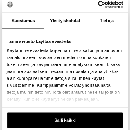
3 kerroksinen kalvorakenne
PFC-vapaa, myrkytön DWR-käsittely
Suostumus
Yksityiskohdat
Tietoja
Vettä hylkivä etuvetoketju myrskyläpällä
Huppu kiristyksellä
Heijastavat yksityiskohdat
Tämä sivusto käyttää evästeitä
Vetoketjullinen rintatasku toimii myös
pakkauspussina
Käytämme evästeitä tarjoamamme sisällön ja mainosten
räätälöimiseen, sosiaalisen median ominaisuuksien
Pieneen pakkautuvuutensa ansiosta
erinomainen valinta ptikillekin reissuille
tukemiseen ja kävijämäärämme analysoimiseen. Lisäksi
jaamme sosiaalisen median, mainosalan ja analytiikka-
100% nailon
alan kumppaneillemme tietoja siitä, miten käytät
sivustoamme. Kumppanimme voivat yhdistää näitä
Kokotaulukko
tietoja muihin tietoihin, joita olet antanut heille tai joita on
kerätty, kun olet käyttänyt heidän palvelujaan.
XS
S
M
L
89-
94-
99-
104
Rinnanympärys
94cm
99cm
104cm
109
Salli kaikki
74-
79-
84-
89-