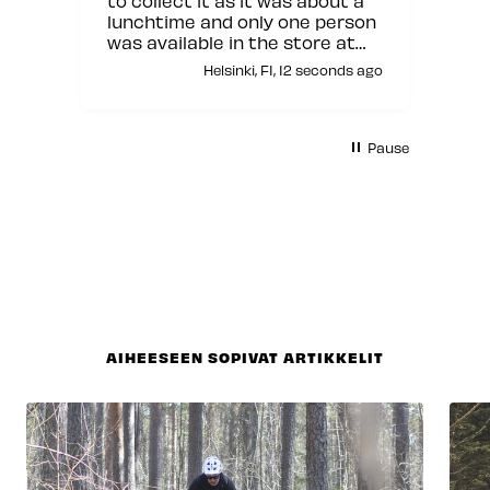
to collect it as it was about a
lunchtime and only one person
was available in the store at
that moment but other than
Helsinki, FI, 12 seconds ago
this it was fine.
Pause
AIHEESEEN SOPIVAT ARTIKKELIT