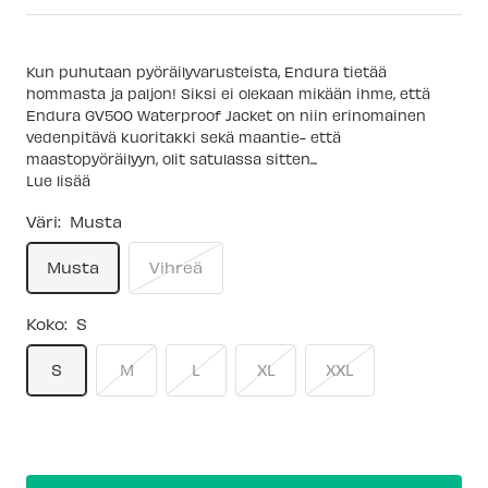
Kun puhutaan pyöräilyvarusteista, Endura tietää
hommasta ja paljon! Siksi ei olekaan mikään ihme, että
Endura GV500 Waterproof Jacket on niin erinomainen
vedenpitävä kuoritakki sekä maantie- että
maastopyöräilyyn, olit satulassa sitten...
Lue lisää
Väri:
Musta
Musta
Vihreä
Koko:
S
S
M
L
XL
XXL