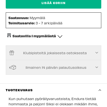
LISÄÄ KORIIN
Saatavuus:
Myymälä
Toimitusarvio:
3 - 7 arkipäivää
Saatavilla 1 myymälästä
Keskusvarasto
-
Tilapäisesti loppu
Klubipisteitä jokaisesta ostoksesta
Espoon Myymälä
-
Tilapäisesti loppu
Vantaan myymälä
-
Tilapäisesti loppu
Ilmainen 14 päivän palautusoikeus
Kuopion myymälä
-
Saatavilla
Joensuun myymälä
-
Tilapäisesti loppu
Imatran myymälä
-
Tilapäisesti loppu
TUOTEKUVAUS
Jyväskylän myymälä
-
Tilapäisesti loppu
Kun puhutaan pyöräilyvarusteista, Endura tietää
hommasta ja paljon! Siksi ei olekaan mikään ihme,
Lappeenrannan myymälä
-
Tilapäisesti loppu