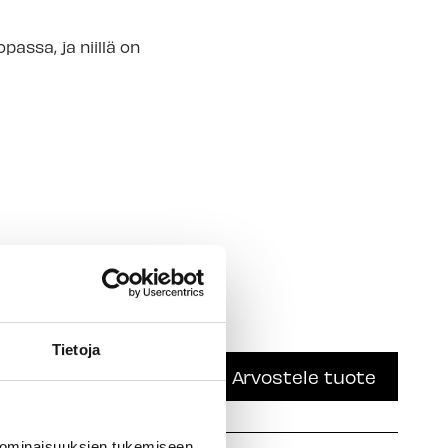
assa, ja niillä on
Tietoja
Arvostele tuote
 ominaisuuksien tukemiseen