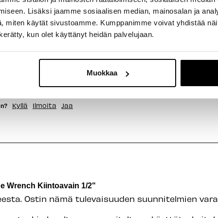
iseen. Lisäksi jaamme sosiaalisen median, mainosalan ja analy
, miten käytät sivustoamme. Kumppanimme voivat yhdistää näitä t
n kerätty, kun olet käyttänyt heidän palvelujaan.
ne Wrench Kiintoavain 22mm
Muokkaa
nyt kommenttia
Kyllä
Ilmoita
Jaa
en?
e Wrench Kiintoavain 1/2"
eesta. Ostin nämä tulevaisuuden suunnitelmien varall