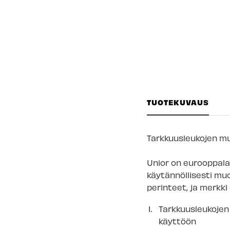
TUOTEKUVAUS
Tarkkuusleukojen muo
Unior on eurooppalai
käytännöllisesti muo
perinteet, ja merkk
Tarkkuusleukojen 
käyttöön