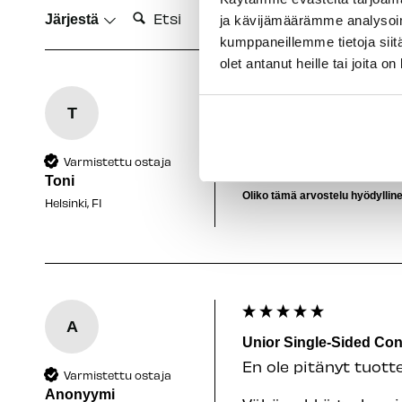
Etsi:
Järjestä
ja kävijämäärämme analysoim
kumppaneillemme tietoja siitä
olet antanut heille tai joita o
T
Unior Single-Sided Co
Arvostelija ei jättä
Varmistettu ostaja
Toni
Oliko tämä arvostelu hyödyllin
Helsinki, FI
A
Unior Single-Sided Con
En ole pitänyt tuott
Varmistettu ostaja
Anonyymi