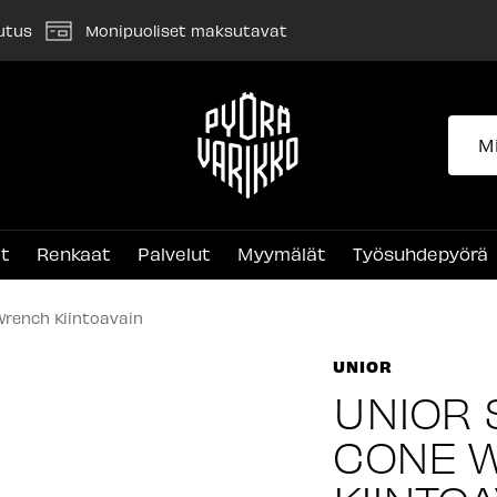
utus
Monipuoliset maksutavat
Pyörävarikko
et
Renkaat
Palvelut
Myymälät
Työsuhdepyörä
Wrench Kiintoavain
UNIOR
UNIOR 
CONE 