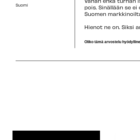
Vähän ehkä turhan is
Suomi
pois. Sinällään se e
Suomen markkinoilta
Hienot ne on. Siksi a
Oliko tämä arvostelu hyödyllin