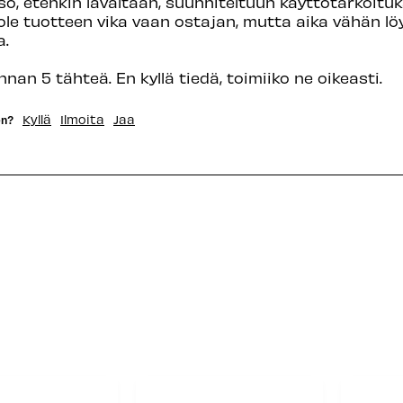
o, etenkin lavaltaan, suunniteltuun käyttötarkoituks
i ole tuotteen vika vaan ostajan, mutta aika vähän l
.

nnan 5 tähteä. En kyllä tiedä, toimiiko ne oikeasti.
Kyllä
Ilmoita
Jaa
en?