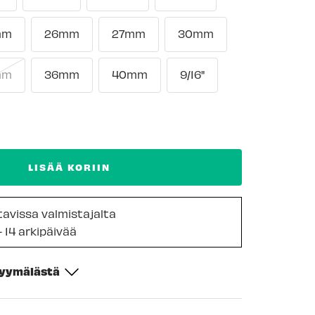
mm
26mm
27mm
30mm
mm
36mm
40mm
9/16"
LISÄÄ KORIIN
ttavissa valmistajalta
- 14 arkipäivää
myymälästä
-
Tilapäisesti loppu