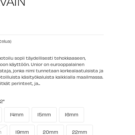
AVAIN
telua)
toilu sopii täydellisesti tehokkaaseen,
ppoon käyttöön. Unior on eurooppalainen
staja, jonka nimi tunnetaan korkealaatuisista ja
toilluista käsityökaluista kaikkialla maailmassa.
tkät perinteet, ja...
/2"
14mm
15mm
16mm
m
19mm
20mm
22mm