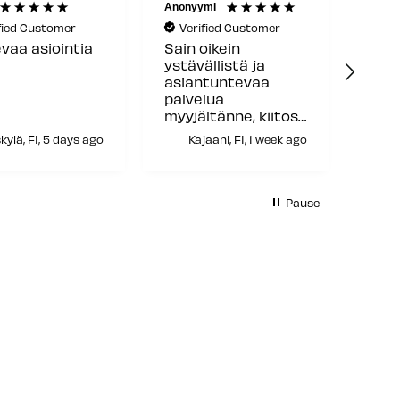
Anonyymi
Akuma
fied Customer
Verified Customer
Ve
vaa asiointia
Sain oikein
Osaa
ystävällistä ja
ystä
asiantuntevaa
palvelua
myyjältänne, kiitos
siitä!
kylä, FI, 5 days ago
Kajaani, FI, 1 week ago
Pause