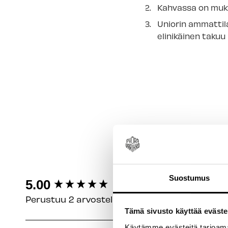
Kahvassa on muka
Uniorin ammattila
elinikäinen takuu
Suostumus
New content loaded
5.00
Perustuu 2 arvosteluun
Tämä sivusto käyttää eväste
Käytämme evästeitä tarjoama