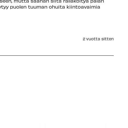
een, mutta saahan siitä rälläköityä palan 
öytyy puolen tuuman ohuita kiintoavaimia 
2 vuotta sitten