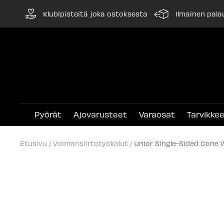
Siirry
Klubipisteitä joka ostoksesta
Ilmainen pala
sisältöön
Pyörät
Ajovarusteet
Varaosat
Tarvikke
Etusivu
Voimansiirtotyökalut
Unior Single-Sided Cone 