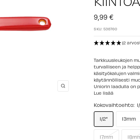
KIINTO
Alennushinta
9,99 €
SKU:
538760
(2 arvos
Tarkkuusleukojen muo
turvalliseen ja hel
käsityökalujen valmi
käytännöllisesti muo
Uniorin laadulla on pi
Suurenna
Lue lisää
Kokovaihtoehto:
1
1/2"
13mm
17mm
18m