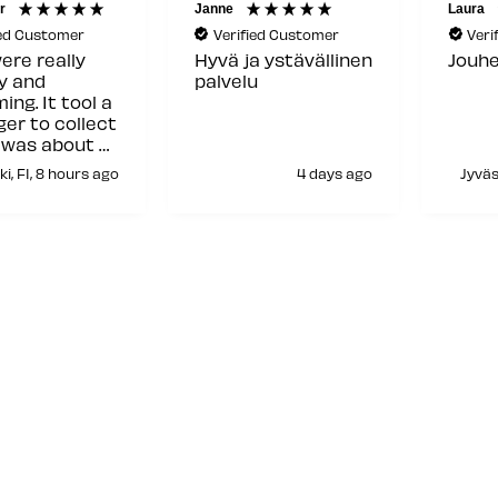
r
Janne
Laura
ied Customer
Verified Customer
Veri
ere really
Hyvä ja ystävällinen
Jouhe
ly and
palvelu
ing. It tool a
ger to collect
t was about a
ime and only
ki, FI, 8 hours ago
4 days ago
Jyväs
rson was
le in the
at that
t but other
his it was