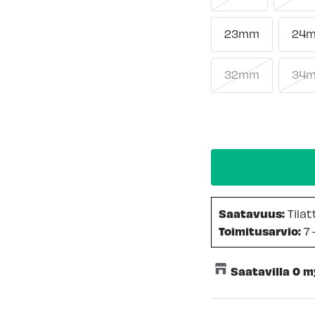
23mm
24
32mm
34
Saatavuus:
Tila
Toimitusarvio:
7 
Saatavilla 0 
Keskusvarasto