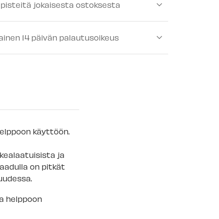
ipisteitä jokaisesta ostoksesta
ä
-
Tilapäisesti loppu
lä
-
Tilapäisesti loppu
ainen 14 päivän palautusoikeus
-
Tilapäisesti loppu
lä
-
Tilapäisesti loppu
älä
-
Tilapäisesti loppu
ä
-
Tilapäisesti loppu
mälä
-
Tilapäisesti loppu
helppoon käyttöön.
 myymälä
-
Tilapäisesti loppu
kealaatuisista ja
laadulla on pitkät
uudessa.
ja helppoon