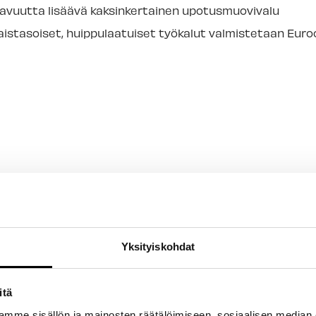
vuutta lisäävä kaksinkertainen upotusmuovivalu
istasoiset, huippulaatuiset työkalut valmistetaan Euroop
Yksityiskohdat
itä
mme sisällön ja mainosten räätälöimiseen, sosiaalisen median