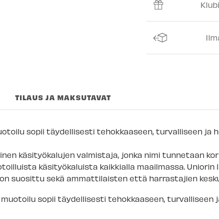
Klub
Espoon Myymäl
Vantaan myymä
Ilm
Turun myymälä
Kuopion myymä
Joensuun myym
TILAUS JA MAKSUTAVAT
Imatran myymäl
Jyväskylän myy
toilu sopii täydellisesti tehokkaaseen, turvalliseen ja 
Lappeenrannan
nen käsityökalujen valmistaja, jonka nimi tunnetaan kor
toilluista käsityökaluista kaikkialla maailmassa. Uniorin 
i on suosittu sekä ammattilaisten että harrastajien kesk
muotoilu sopii täydellisesti tehokkaaseen, turvalliseen 