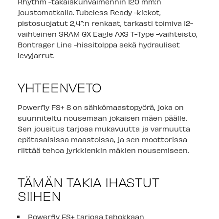
Rhythm -takaiskunvaimennin 120 mm:n
joustomatkalla. Tubeless Ready -kiekot,
pistosuojatut 2,4″:n renkaat, tarkasti toimiva 12-
vaihteinen SRAM GX Eagle AXS T-Type -vaihteisto,
Bontrager Line -hissitolppa sekä hydrauliset
levyjarrut.
YHTEENVETO
Powerfly FS+ 8 on sähkömaastopyörä, joka on
suunniteltu nousemaan jokaisen mäen päälle.
Sen jousitus tarjoaa mukavuutta ja varmuutta
epätasaisissa maastoissa, ja sen moottorissa
riittää tehoa jyrkkienkin mäkien nousemiseen.
TÄMÄN TAKIA IHASTUT
SIIHEN
Powerfly FS+ tarjoaa tehokkaan