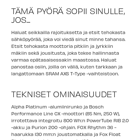
TÄMÄ PYÖRÄ SOPII SINULLE,
JOS...
Haluat seikkailla rajoituksetta ja etsit tehokasta
sähköpyörää, joka voi viedä sinut minne tahansa.
Etsit tehokasta moottoria pitkiin ja jyrkkiin
mäkiin sekä jousitusta, joka tekee hallinnasta
varmaa epätasaisessakin maastossa. Haluat
panostaa osiin, joilla on väliä, kuten tarkkaan ja
langattomaan SRAM AXS T-Type -vaihteistoon.
TEKNISET OMINAISUUDET
Alpha Platinum -alumiinirunko ja Bosch
Performance Line CX -moottori (85 Nm, 250 W),
irrotettava integroitu 800 Wh:n PowerTube RIB 2.0
-akku ja Purion 200 -ohjain. FOX Rhythm 36 -
haarukka 130 mm:n joustomatkalla ja Fox Float