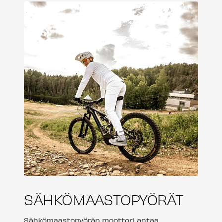
SÄHKÖMAASTOPYÖRÄT
Sähkömaastopyörän moottori antaa