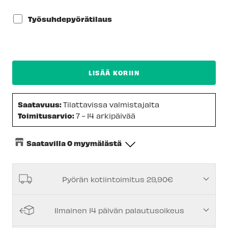
Työsuhdepyörätilaus
LISÄÄ KORIIN
Saatavuus:
Tilattavissa valmistajalta
Toimitusarvio:
7 - 14 arkipäivää
Saatavilla 0 myymälästä
Keskusvarasto
-
Tilapäisesti loppu
Pyörän kotiintoimitus 29,90€
Espoon Myymälä
-
Tilapäisesti loppu
Vantaan myymälä
-
Tilapäisesti loppu
Ilmainen 14 päivän palautusoikeus
Turun myymälä
-
Tilapäisesti loppu