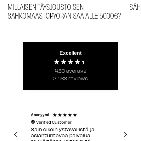
MILLAISEN TÄYSJOUSTOISEN
SÄH
SÄHKÖMAASTOPYÖRÄN SAA ALLE 5000€?
Excellent
4,53
average
2 488
reviews
Anonyymi
Akum
Verified Customer
V
Sain oikein ystävällistä ja
Osa
asiantuntevaa palvelua