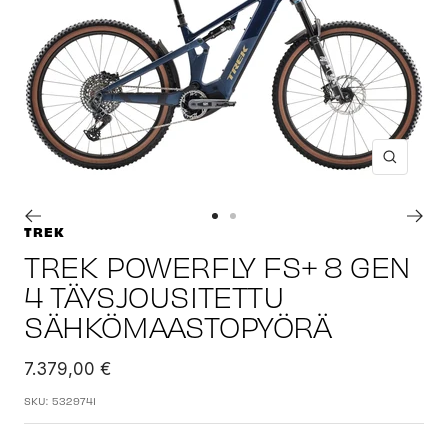
Suuren
Siirry
Siirry
TREK
sivulle
sivulle
TREK POWERFLY FS+ 8 GEN
1
2
4 TÄYSJOUSITETTU
SÄHKÖMAASTOPYÖRÄ
Alennushinta
7.379,00 €
SKU:
5329741