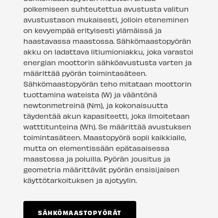
polkemiseen suhteutettua avustusta valitun
avustustason mukaisesti, jolloin eteneminen
on kevyempää erityisesti ylämäissä ja
haastavassa maastossa. Sähkömaastopyörän
akku on ladattava litiumioniakku, joka varastoi
energian moottorin sähköavustusta varten ja
määrittää pyörän toimintasäteen.
Sähkömaastopyörän teho mitataan moottorin
tuottamina wateista (W) ja vääntönä
newtonmetreinä (Nm), ja kokonaisuutta
täydentää akun kapasiteetti, joka ilmoitetaan
watttitunteina (Wh). Se määrittää avustuksen
toimintasäteen. Maastopyörä sopii kaikkialle,
mutta on elementissään epätasaisessa
maastossa ja poluilla. Pyörän jousitus ja
geometria määrittävät pyörän ensisijaisen
käyttötarkoituksen ja ajotyylin.
SÄHKÖMAASTOPYÖRÄT