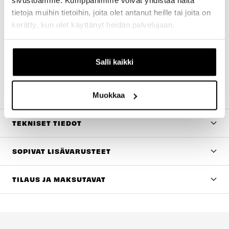
sivustoamme. Kumppanimme voivat yhdistää näitä
seikkailla aamusta iltaan.
tietoja muihin tietoihin, joita olet antanut heille tai joita on
kerätty, kun olet käyttänyt heidän palvelujaan.
UUSI BOSCH-PÄIVITYS
Bosch CX Gen5 Smart System -moottori on
Salli kaikki
päivitettävissä jopa 120Nm väännölle Bosch Flow -
sovelluksen kautta. Päivityksestä lisää tietoa
täältä
.
Muokkaa
TEKNISET TIEDOT
SOPIVAT LISÄVARUSTEET
TILAUS JA MAKSUTAVAT