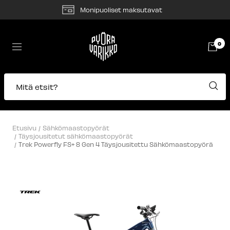
Siirry
Monipuoliset maksutavat
sisältöön
Pyörävarikko
0
Navigaatio
Mitä etsit?
Etusivu
Sähkömaastopyörät
Täysjousitetut sähkömaastopyörät
Trek Powerfly FS+ 8 Gen 4 Täysjousitettu Sähkömaastopyörä