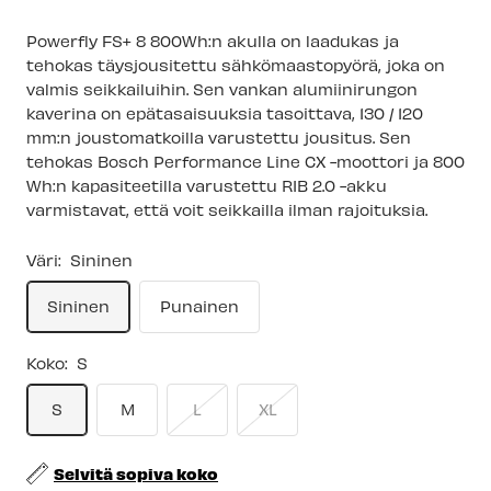
Powerfly FS+ 8 800Wh:n akulla on laadukas ja
tehokas täysjousitettu sähkömaastopyörä, joka on
valmis seikkailuihin. Sen vankan alumiinirungon
kaverina on epätasaisuuksia tasoittava, 130 / 120
mm:n joustomatkoilla varustettu jousitus. Sen
tehokas Bosch Performance Line CX -moottori ja 800
Wh:n kapasiteetilla varustettu RIB 2.0 -akku
varmistavat, että voit seikkailla ilman rajoituksia.
Väri:
Sininen
Sininen
Punainen
Koko:
S
S
M
L
XL
Selvitä sopiva koko