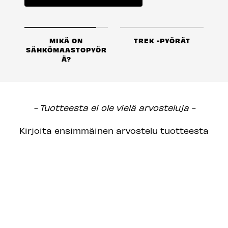
MIKÄ ON
TREK -PYÖRÄT
SÄHKÖMAASTOPYÖR
Ä?
New content loaded
- Tuotteesta ei ole vielä arvosteluja -
Kirjoita ensimmäinen arvostelu tuotteesta