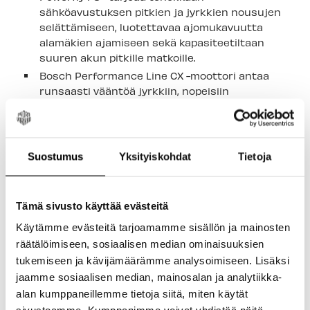
sähköavustuksen pitkien ja jyrkkien nousujen
selättämiseen, luotettavaa ajomukavuutta
alamäkien ajamiseen sekä kapasiteetiltaan
suuren akun pitkille matkoille.
Bosch Performance Line CX -moottori antaa
runsaasti vääntöä jyrkkiin, nopeisiin
nousuihin, ja sen hallinta on helppoa Purion
200 -ohjaimella – lisäksi moottorin asetuksia
voi säätää eBike Flow -sovelluksen avulla.
Sen irrotettava ja integroitu RIB 2.0 -akku ei
Suostumus
Yksityiskohdat
Tietoja
rämise tai pidä ääntä juuri ollenkaan ajon
aikana, ja se on helppo irrottaa kuljetusta ja
säilytystä varten.
Tämä sivusto käyttää evästeitä
Valovalmius sekä kiinnityspisteet laukuille ja
Käytämme evästeitä tarjoamamme sisällön ja mainosten
tavaratelineelle mahdollistavat Powerflyn
räätälöimiseen, sosiaalisen median ominaisuuksien
mukauttamisen eri käyttötarpeisiin.
tukemiseen ja kävijämäärämme analysoimiseen. Lisäksi
Haluatko ajaa vielä pidemmälle? Powerfly FS+
jaamme sosiaalisen median, mainosalan ja analytiikka-
on yhteensopiva Bosch PowerMore -
alan kumppaneillemme tietoja siitä, miten käytät
lisäakkujen kanssa, joten voit halutessasi