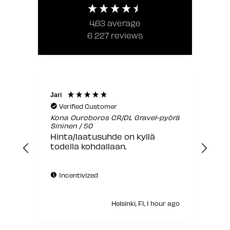
4,63
average
6 227
reviews
Jari
Anon
Verified Customer
V
Kona Ouroboros CR/DL Gravel-pyörä
Pyör
Sininen / 50
Pyö
Hinta/laatusuhde on kyllä
aik
todella kohdallaan.
maa
ään
pie
Incentivized
hil
In
kil
Helsinki, FI, 1 hour ago