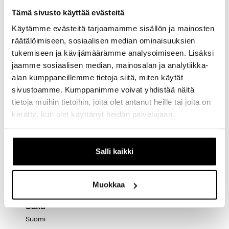
Espoo, FI
Tämä sivusto käyttää evästeitä
Käytämme evästeitä tarjoamamme sisällön ja mainosten
räätälöimiseen, sosiaalisen median ominaisuuksien
TranzX JD-YSP39 34.9 Hissitolppa 150mm
tukemiseen ja kävijämäärämme analysoimiseen. Lisäksi
Arvostelija ei jättänyt kommenttia
jaamme sosiaalisen median, mainosalan ja analytiikka-
alan kumppaneillemme tietoja siitä, miten käytät
Kyllä
Ilmoita
Jaa
Oliko tämä arvostelu hyödyllinen?
sivustoamme. Kumppanimme voivat yhdistää näitä
vuosi sitten
tietoja muihin tietoihin, joita olet antanut heille tai joita on
kerätty, kun olet käyttänyt heidän palvelujaan.
Salli kaikki
S
Muokkaa
Varmistettu ostaja
Saku
Suomi