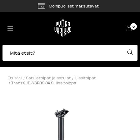
Siirry
Monipuoliset maksutavat
sisältöön
Pyörävarikko
0
Navigaatio
Mitä etsit?
Etusivu
Satulatolpat ja satulat
Hissitolpat
TranzX JD-YSP39 34.9 Hissitolppa