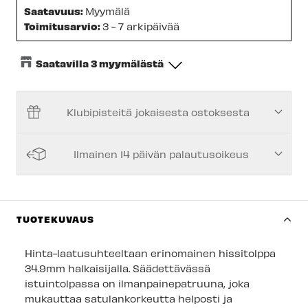
Saatavuus:
Myymälä
Toimitusarvio:
3 - 7 arkipäivää
Saatavilla 3 myymälästä
Keskusvarasto
-
Tilapäisesti loppu
Klubipisteitä jokaisesta ostoksesta
Espoon Myymälä
-
Tilapäisesti loppu
Vantaan myymälä
-
Tilapäisesti loppu
Ilmainen 14 päivän palautusoikeus
Kuopion myymälä
-
Saatavilla
Joensuun myymälä
-
Saatavilla
Imatran myymälä
-
Saatavilla
TUOTEKUVAUS
Jyväskylän myymälä
-
Tilapäisesti loppu
Hinta-laatusuhteeltaan erinomainen hissitolppa
Lappeenrannan myymälä
-
Tilapäisesti loppu
34.9mm halkaisijalla. Säädettävässä
istuintolpassa on ilmanpainepatruuna, joka
mukauttaa satulankorkeutta helposti ja