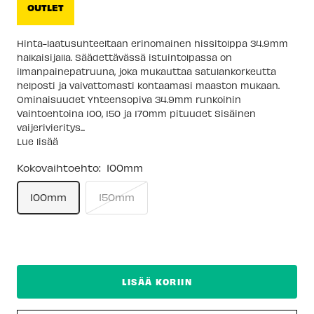
OUTLET
Hinta-laatusuhteeltaan erinomainen hissitolppa 34.9mm
halkaisijalla. Säädettävässä istuintolpassa on
ilmanpainepatruuna, joka mukauttaa satulankorkeutta
helposti ja vaivattomasti kohtaamasi maaston mukaan.
Ominaisuudet Yhteensopiva 34.9mm runkoihin
Vaihtoehtoina 100, 150 ja 170mm pituudet Sisäinen
vaijerivieritys...
Lue lisää
Kokovaihtoehto:
100mm
100mm
150mm
LISÄÄ KORIIN