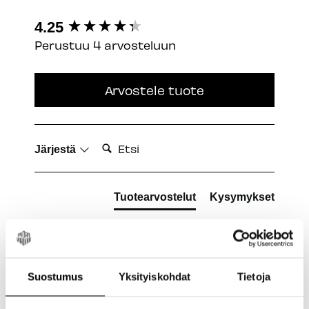
New content loaded
4.25
Perustuu 4 arvosteluun
Arvostele tuote
Etsi:
Järjestä
Tuotearvostelut
Kysymykset
K
Suostumus
Yksityiskohdat
Tietoja
Varmistettu ostaja
Kuutti