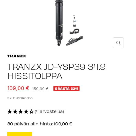
Suuren
TRANZX
TRANZX JD-YSP39 34.9
HISSITOLPPA
Alennushinta
109,00 €
Normaalihinta
159,99 €
SÄÄSTÄ 32%
SKU:
W1040850
(4 arvostelua)
30 päivän alin hinta:
109,00 €