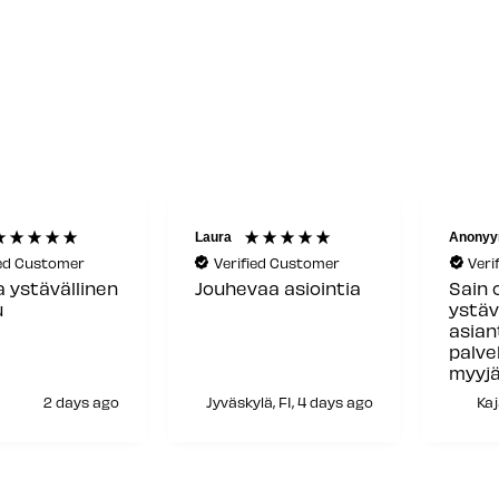
Anonyymi
Akumat
ied Customer
Verified Customer
Veri
aa asiointia
Sain oikein
Osaav
ystävällistä ja
ystäv
asiantuntevaa
palvelua
myyjältänne, kiitos
siitä!
lä, FI, 4 days ago
Kajaani, FI, 6 days ago