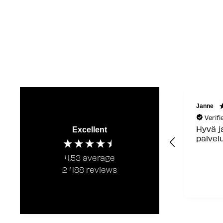
Janne
Laura
Verified Customer
Verif
Hyvä ja ystävällinen
Jouhev
Excellent
palvelu
4,53
average
2 488
reviews
2 days ago
Jyväsky