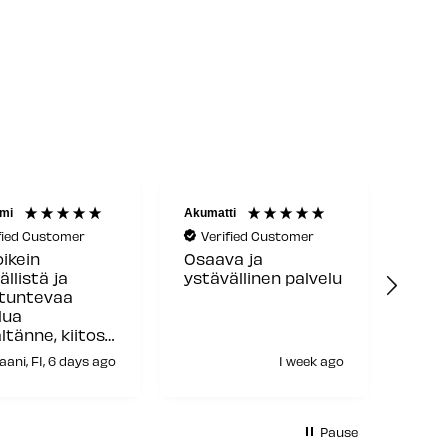
ti
Reijo K
Jani
fied Customer
Verified Customer
Ve
a ja
Hyvä ja nopea
Kaik
ällinen palvelu
toiminta
erin
1 week ago
Helsinki, FI, 1 week ago
H
Pause