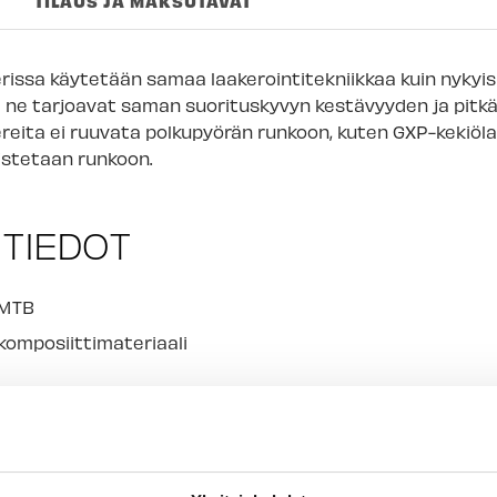
TILAUS JA MAKSUTAVAT
Imatran myymäl
Jyväskylän myy
erissa käytetään samaa laakerointitekniikkaa kuin nykyi
Lappeenrannan
ja ne tarjoavat saman suorituskyvyn kestävyyden ja pitk
ereita ei ruuvata polkupyörän runkoon, kuten GXP-kekiöl
istetaan runkoon.
 TIEDOT
 MTB
 komposiittimateriaali
5
eri teräskuulilla