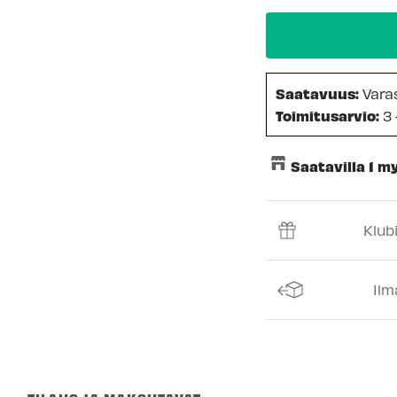
Saatavuus:
Vara
Toimitusarvio:
3 
Saatavilla 1 
Keskusvarasto
Klub
Espoon Myymäl
Vantaan myymä
Ilm
Turun myymälä
Kuopion myymä
Joensuun myym