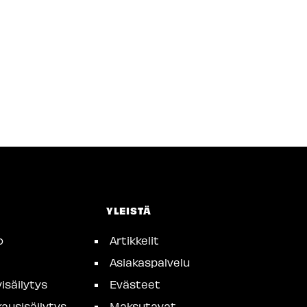
YLEISTÄ
o
Artikkelit
Asiakaspalvelu
isäilytys
Evästeet
ausisäilytys
Maksutavat