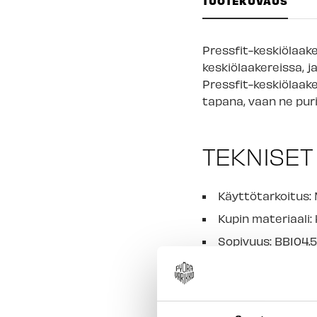
TUOTEKUVAUS
Pressfit-keskiölaak
keskiölaakereissa, 
Pressfit-keskiölaak
tapana, vaan ne pur
TEKNISET
Käyttötarkoitus:
Kupin materiaali:
Sopivuus: BB104.
Halkaisija: 41 mm
Leveys: 104.5 mm
Laakerit: konelaak