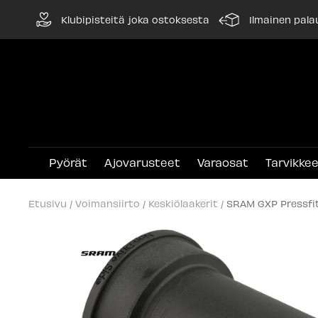
Siirry
Klubipisteitä joka ostoksesta
Ilmainen pala
sisältöön
Pyörät
Ajovarusteet
Varaosat
Tarvikke
Etusivu
Voimansiirto
Keskiölaakerit
SRAM GXP Pressfit