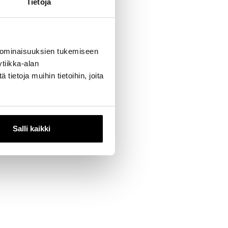
Tietoja
 ominaisuuksien tukemiseen
tiikka-alan
ietoja muihin tietoihin, joita
Salli kaikki