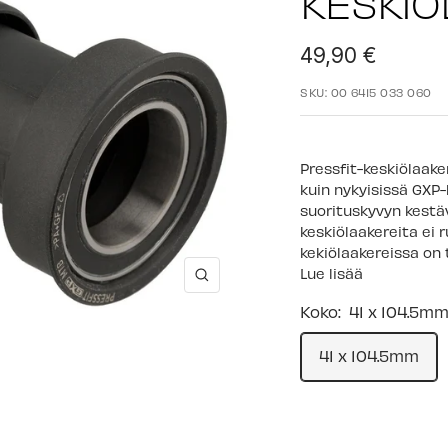
KESKIÖ
Alennushinta
49,90 €
SKU:
00 6415 033 060
Pressfit-keskiölaak
kuin nykyisissä GXP-
suorituskyvyn kestäv
keskiölaakereita ei
kekiölaakereissa on 
Lue lisää
Suurenna
Koko:
41 x 104.5m
41 x 104.5mm