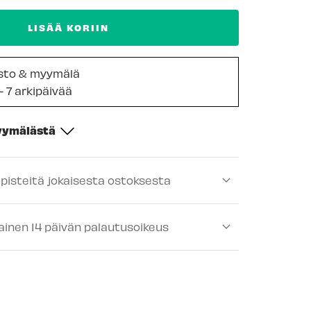
LISÄÄ KORIIN
sto & myymälä
- 7 arkipäivää
myymälästä
-
Saatavilla
ipisteitä jokaisesta ostoksesta
ä
-
Tilapäisesti loppu
lä
-
Tilapäisesti loppu
ainen 14 päivän palautusoikeus
-
Tilapäisesti loppu
lä
-
Saatavilla
älä
-
Tilapäisesti loppu