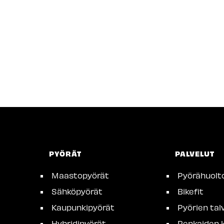
PYÖRÄT
PALVELUT
Maastopyörät
Pyörähuolt
Sähköpyörät
Bikefit
Kaupunkipyörät
Pyörien talv
Hybridipyörät
Renkaiden k