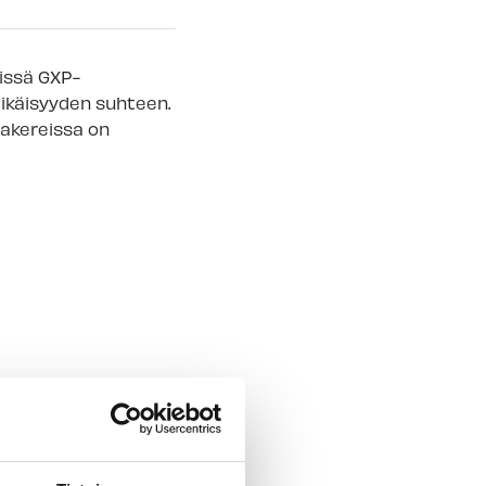
ä
-
Tilapäisesti loppu
mälä
-
Tilapäisesti loppu
sissä GXP-
 myymälä
äikäisyyden suhteen.
-
Tilapäisesti loppu
aakereissa on