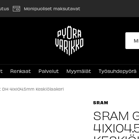
utus
Monipuoliset maksutavat
Pyörävarikko
et
Renkaat
Palvelut
Myymälät
Työsuhdepyörä
 DH 41x104.5mm Keskiölaakeri
SRAM
SRAM G
41X104