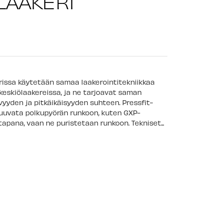
LAAKERI
erissa käytetään samaa laakerointitekniikkaa
keskiölaakereissa, ja ne tarjoavat saman
yyden ja pitkäikäisyyden suhteen. Pressfit-
 ruuvata polkupyörän runkoon, kuten GXP-
tapana, vaan ne puristetaan runkoon. Tekniset...
m