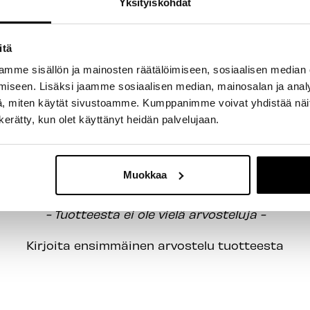
Yksityiskohdat
ain Pressfit-runkoihin.
itä
mme sisällön ja mainosten räätälöimiseen, sosiaalisen median
iseen. Lisäksi jaamme sosiaalisen median, mainosalan ja analy
, miten käytät sivustoamme. Kumppanimme voivat yhdistää näitä t
n kerätty, kun olet käyttänyt heidän palvelujaan.
Muokkaa
- Tuotteesta ei ole vielä arvosteluja -
Kirjoita ensimmäinen arvostelu tuotteesta