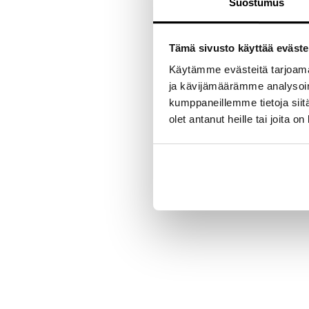
Suostumus
Yhteensopivuus: v
Tämä sivusto käyttää eväste
Käytämme evästeitä tarjoama
ja kävijämäärämme analysoim
kumppaneillemme tietoja siitä
olet antanut heille tai joita o
New content loaded