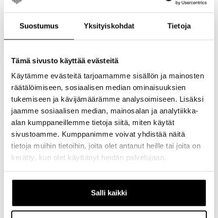
kestävyyden parantamiseksi.
Käyttötarkoitus
: Enduro, All Mountain,
Suostumus
Yksityiskohdat
Tietoja
sähköpyörät
Vaihteet
: 1x12-vaihteinen
Linkkien määrä
: 126
Tämä sivusto käyttää evästeitä
Lukitustyyppi
: Master link (PowerLock™)
Käytämme evästeitä tarjoamamme sisällön ja mainosten
Tappityyppi
: Kromipinnoitetut, ontot (Hollow
räätälöimiseen, sosiaalisen median ominaisuuksien
Pins)
tukemiseen ja kävijämäärämme analysoimiseen. Lisäksi
Suunnattu
: Ei (ketju), Kyllä (master link)
jaamme sosiaalisen median, mainosalan ja analytiikka-
Suositeltu Ryhmä
: XX Eagle Transmission
alan kumppaneillemme tietoja siitä, miten käytät
Materiaali
: Teräs
sivustoamme. Kumppanimme voivat yhdistää näitä
tietoja muihin tietoihin, joita olet antanut heille tai joita on
Yhteensopivuus:
kerätty, kun olet käyttänyt heidän palvelujaan.
Eagle Transmission
Road AXS yksittäisrattaat yhdessä Eagle
Transmission -komponenttien kanssa (esim.
Salli kaikki
gravel-pyörissä)