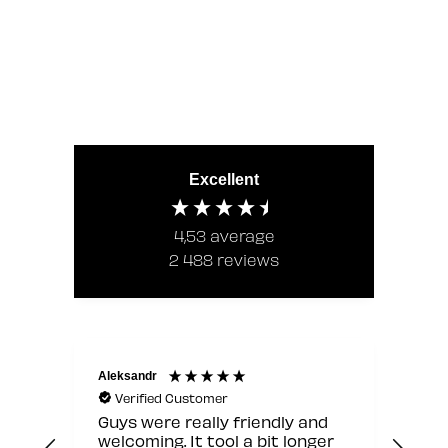
Excellent
4,53
average
2 488
reviews
Aleksandr
Jann
Verified Customer
V
Guys were really friendly and
Hyv
welcoming. It tool a bit longer