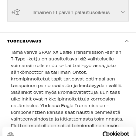
Vantaan myymälä
-
Saatavilla
Ilmainen 14 päivän palautusoikeus
Turun myymälä
-
Tilapäisesti loppu
Kuopion myymälä
-
Tilapäisesti loppu
Joensuun myymälä
-
Tilapäisesti loppu
TUOTEKUVAUS
Imatran myymälä
-
Saatavilla
Tämä vahva SRAM XX Eagle Transmission -sarjan
T-Type -ketju on suositeltava 1x12-vaihteiselle
Jyväskylän myymälä
-
Tilapäisesti loppu
voimansiirrolle enduro- tai trail-pyörässä, joko
sähkömoottorilla tai ilman. Ontot,
Lappeenrannan myymälä
-
Saatavilla
kromipinnoitetut tapit tarjoavat optimaalisen
tasapainon painonsäästön ja kestävyyden välillä.
Sisälinkit ovat myös kromikovetettuja, kun taas
ulkolinkit ovat nikkelipinnoitettuja korroosion
estämiseksi. Yhdessä Eagle Transmission -
komponenttien kanssa saat nauttia pehmeästä
vaihteenvaihdosta ja kitkattomasta toiminnasta.
Flattop-muotoilu on paitsi toiminnallinen, myös
tyylikäs. PowerLock-liitin on PVD-pinnoitettu