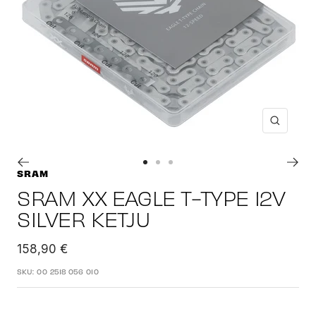
Suuren
Siirry
Siirry
Siirry
SRAM
sivulle
sivulle
sivulle
SRAM XX EAGLE T-TYPE 12V
1
2
3
SILVER KETJU
Alennushinta
158,90 €
SKU:
00 2518 056 010