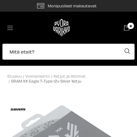
Siirry
Monipuoliset maksutavat
sisältöön
Pyörävarikko
0
Navigaatio
Mitä etsit?
Etusivu
Voimansiirto
Ketjut ja liittimet
SRAM XX Eagle T-Type 12v Silver Ketju