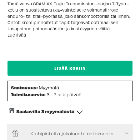
Tämä vahva SRAM XX Eagle Transmission -sarjan T-Type -
ketju on suositeltava 1x12-vaihteiselle voimansiirrolle
enduro- tai trail-pyörässä, joko sähkömoottorilla tai ilman.
Ontot, kromipinnoitetut tapit tarjoavat optimaalisen
tasapainon painonsäästön ja kestävyyden välillä....
Lue lisää
LISÄÄ KORIIN
Saatavuus:
Myymälä
Toimitusarvio:
3 - 7 arkipäivää
Saatavilla 3 myymälästä
Keskusvarasto
-
Tilapäisesti loppu
Klubipisteitä jokaisesta ostoksesta
Espoon Myymälä
-
Tilapäisesti loppu