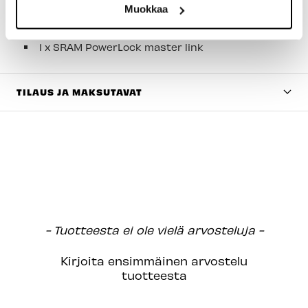
Pakkauksen Sisältö:
Muokkaa
1 x SRAM XX Eagle Transmission -ketju
1 x SRAM PowerLock master link
TILAUS JA MAKSUTAVAT
New content loaded
- Tuotteesta ei ole vielä arvosteluja -
Kirjoita ensimmäinen arvostelu
tuotteesta