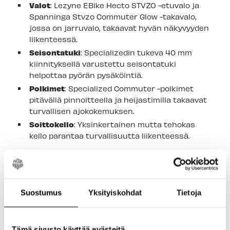
Valot
: Lezyne EBike Hecto STVZO -etuvalo ja
Spanninga Stvzo Commuter Glow -takavalo,
jossa on jarruvalo, takaavat hyvän näkyvyyden
liikenteessä.
Seisontatuki
: Specializedin tukeva 40 mm
kiinnityksellä varustettu seisontatuki
helpottaa pyörän pysäköintiä.
Polkimet
: Specialized Commuter -polkimet
pitävällä pinnoitteella ja heijastimilla takaavat
turvallisen ajokokemuksen.
Soittokello
: Yksinkertainen mutta tehokas
kello parantaa turvallisuutta liikenteessä.
Älykäs teknologia ja turvallisuus
MasterMind-järjestelmä integroituu Specialized-
sovellukseen, jossa voi säätää avustustasoja,
optimoida akun käyttöä ja seurata ajoa. Turbo
Suostumus
Yksityiskohdat
Tietoja
System Lock -ominaisuus mahdollistaa moottorin
lukituksen, ja liikkeentunnistimen hälytys tuo
lisäturvaa varkauksia vastaan.
Tämä sivusto käyttää evästeitä