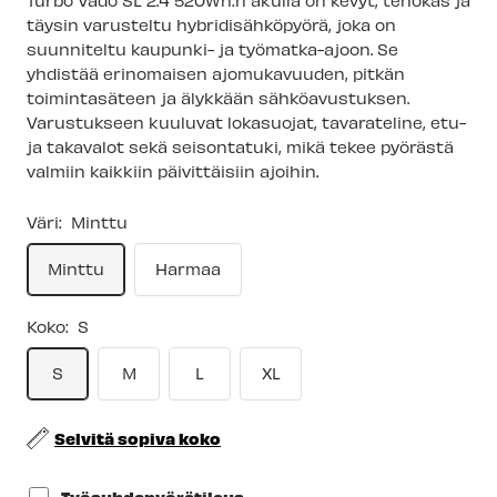
Turbo Vado SL 2.4 520Wh:n akulla on kevyt, tehokas ja
täysin varusteltu
hybridisähköpyörä
, joka on
suunniteltu kaupunki- ja työmatka-ajoon. Se
yhdistää erinomaisen ajomukavuuden, pitkän
toimintasäteen ja älykkään sähköavustuksen.
Varustukseen kuuluvat lokasuojat, tavarateline, etu-
ja takavalot sekä seisontatuki, mikä tekee pyörästä
valmiin kaikkiin päivittäisiin ajoihin.
Väri:
Minttu
Minttu
Harmaa
Koko:
S
S
M
L
XL
Selvitä sopiva koko