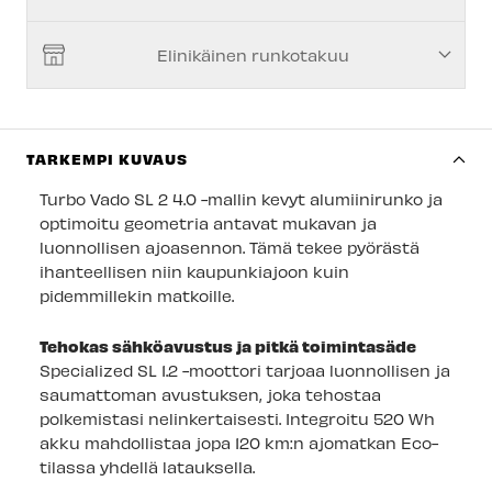
Joensuun myymälä
-
Tilapäisesti loppu
Elinikäinen runkotakuu
Imatran myymälä
-
Tilapäisesti loppu
Jyväskylän myymälä
-
Tilapäisesti loppu
Lappeenrannan myymälä
-
Tilapäisesti loppu
TARKEMPI KUVAUS
Huom! Kaikki 'saatavilla' merkityt pyörät eivät ole
Turbo Vado SL 2 4.0 -mallin kevyt alumiinirunko ja
valmiiksi kasattuja, ja voivat olla myymälän
optimoitu geometria antavat mukavan ja
varastossa – tällöin ne eivät ole koeajettavissa
luonnollisen ajoasennon. Tämä tekee pyörästä
välittömästi.
ihanteellisen niin kaupunkiajoon kuin
pidemmillekin matkoille.
Tehokas sähköavustus ja pitkä toimintasäde
Specialized SL 1.2 -moottori tarjoaa luonnollisen ja
saumattoman avustuksen, joka tehostaa
polkemistasi nelinkertaisesti. Integroitu 520 Wh
akku mahdollistaa jopa 120 km:n ajomatkan Eco-
tilassa yhdellä latauksella.