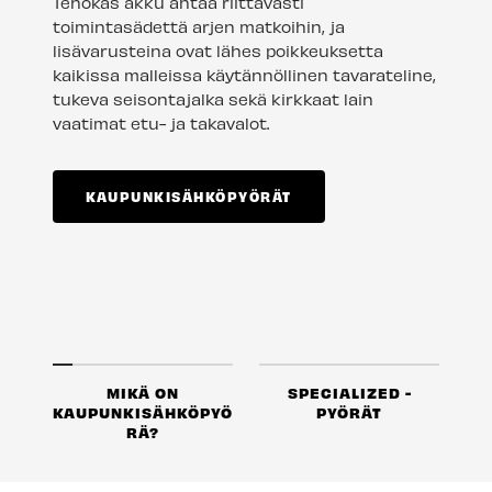
Tehokas akku antaa riittävästi
toimintasädettä arjen matkoihin, ja
lisävarusteina ovat lähes poikkeuksetta
kaikissa malleissa käytännöllinen tavarateline,
tukeva seisontajalka sekä kirkkaat lain
vaatimat etu- ja takavalot.
KAUPUNKISÄHKÖPYÖRÄT
MIKÄ ON
SPECIALIZED -
KAUPUNKISÄHKÖPYÖ
PYÖRÄT
RÄ?