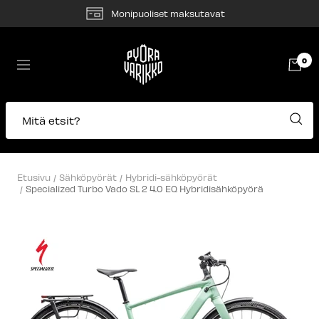
Siirry
Monipuoliset maksutavat
sisältöön
Pyörävarikko
0
Navigaatio
Mitä etsit?
Etusivu
Sähköpyörät
Hybridi-sähköpyörät
Specialized Turbo Vado SL 2 4.0 EQ Hybridisähköpyörä