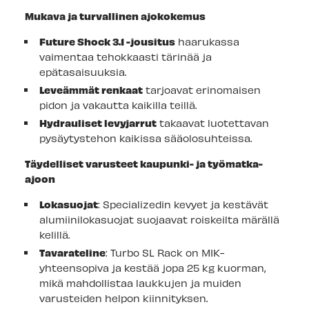
Mukava ja turvallinen ajokokemus
Future Shock 3.1 -jousitus
haarukassa
vaimentaa tehokkaasti tärinää ja
epätasaisuuksia.
Leveämmät renkaat
tarjoavat erinomaisen
pidon ja vakautta kaikilla teillä.
Hydrauliset levyjarrut
takaavat luotettavan
pysäytystehon kaikissa sääolosuhteissa.
Täydelliset varusteet kaupunki- ja työmatka-
ajoon
Lokasuojat
: Specializedin kevyet ja kestävät
alumiinilokasuojat suojaavat roiskeilta märällä
kelillä.
Tavarateline
: Turbo SL Rack on MIK-
yhteensopiva ja kestää jopa 25 kg kuorman,
mikä mahdollistaa laukkujen ja muiden
varusteiden helpon kiinnityksen.