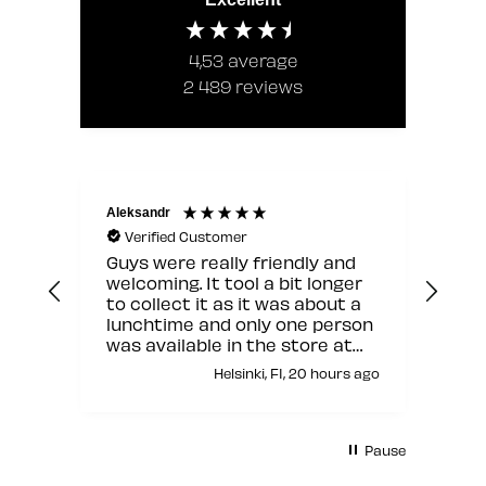
4,53
average
2 489
reviews
Aleksandr
Jann
Verified Customer
V
Guys were really friendly and
Hyv
welcoming. It tool a bit longer
to collect it as it was about a
lunchtime and only one person
was available in the store at
that moment but other than
Helsinki, FI, 20 hours ago
this it was fine.
Pause