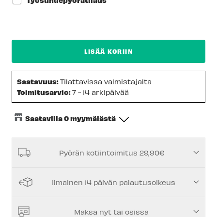
Työsuhdepyörätilaus
LISÄÄ KORIIN
Saatavuus:
Tilattavissa valmistajalta
Toimitusarvio:
7 - 14 arkipäivää
Saatavilla 0 myymälästä
Keskusvarasto
-
Tilapäisesti loppu
Pyörän kotiintoimitus 29,90€
Espoon Myymälä
-
Tilapäisesti loppu
Vantaan myymälä
-
Tilapäisesti loppu
Ilmainen 14 päivän palautusoikeus
Turun myymälä
-
Tilapäisesti loppu
Kuopion myymälä
-
Tilapäisesti loppu
Maksa nyt tai osissa