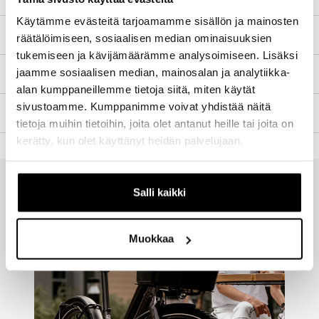
Käytämme evästeitä tarjoamamme sisällön ja mainosten
TEKNISET TIEDOT
räätälöimiseen, sosiaalisen median ominaisuuksien
tukemiseen ja kävijämäärämme analysoimiseen. Lisäksi
jaamme sosiaalisen median, mainosalan ja analytiikka-
SOPIVAT LISÄVARUSTEET
alan kumppaneillemme tietoja siitä, miten käytät
sivustoamme. Kumppanimme voivat yhdistää näitä
TILAUS JA MAKSUTAVAT
tietoja muihin tietoihin, joita olet antanut heille tai joita on
kerätty, kun olet käyttänyt heidän palvelujaan.
Salli kaikki
Muokkaa