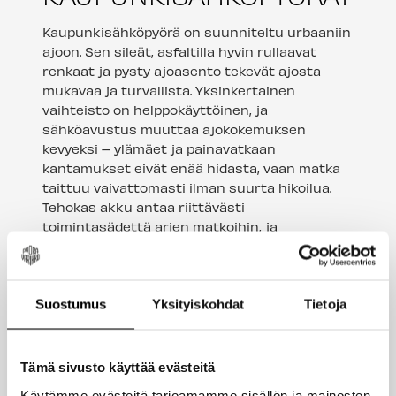
Kaupunkisähköpyörä on suunniteltu urbaaniin
ajoon. Sen sileät, asfaltilla hyvin rullaavat
renkaat ja pysty ajoasento tekevät ajosta
mukavaa ja turvallista. Yksinkertainen
vaihteisto on helppokäyttöinen, ja
sähköavustus muuttaa ajokokemuksen
kevyeksi – ylämäet ja painavatkaan
kantamukset eivät enää hidasta, vaan matka
taittuu vaivattomasti ilman suurta hikoilua.
Tehokas akku antaa riittävästi
toimintasädettä arjen matkoihin, ja
lisävarusteina ovat lähes poikkeuksetta
kaikissa malleissa käytännöllinen tavarateline,
tukeva seisontajalka sekä kirkkaat lain
vaatimat etu- ja takavalot.
Suostumus
Yksityiskohdat
Tietoja
KAUPUNKISÄHKÖPYÖRÄT
Tämä sivusto käyttää evästeitä
Käytämme evästeitä tarjoamamme sisällön ja mainosten