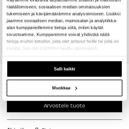
räätälöimiseen, sosiaalisen median ominaisuuksien
tukemiseen ja kävijämäärämme analysoimiseen. Lisäksi
jaamme sosiaalisen median, mainosalan ja analytiikka-
alan kumppaneillemme tietoja siitä, miten käytät
sivustoamme. Kumppanimme voivat yhdistää näitä
MIKÄ ON
SPECIALIZED -
tietoja muihin tietoihin, joita olet antanut heille tai joita on
KAUPUNKISÄHKÖPYÖ
PYÖRÄT
kerätty, kun olet käyttänyt heidän palvelujaan.
RÄ?
Salli kaikki
New content loaded
4.20
Perustuu 5 arvosteluun
Muokkaa
Arvostele tuote
Etsi: