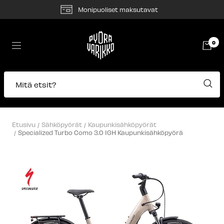
Siirry
Monipuoliset maksutavat
sisältöön
Pyörävarikko
0
Navigaatio
Mitä etsit?
Etusivu
Sähköpyörät
Kaupunkisähköpyörät
Specialized Turbo Como 3.0 IGH Kaupunkisähköpyörä