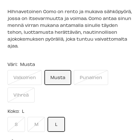
Hihnavetoinen Como on rento ja mukava sähköpyörä,
jossa on itsevarmuutta ja voimaa. Como antaa sinun
mennä virran mukana antamalla sinulle täyden
tehon, luottamusta herättävän, nautinnollisen
ajokokemuksen pyörällä, joka tuntuu vaivattomalta
ajaa.
Väri:
Musta
Valkoinen
Musta
Punainen
Vihreä
Koko:
L
S
M
L