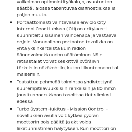
valikoiman optimointityökaluja, avustusten
säätöä , ajossa tapahtuvaa diagnostiikkaa ja
paljon muuta.
Portaattomasti vaihtavassa enviolo City
Internal Gear Hubissa (IGH) on erityisesti
suunniteltu sisäinen vaihdenapa ja vastaava
ohjain. Manuaalinen portaaton tekniikka on
yhtä yksinkertaista kuin radion
äänenvoimakkuuden säätäminen. Näin
ratsastajat voivat keskittyä pyöräilyn
tärkeisiin näkökohtiin, kuten liikenteeseen tai
maisemiin.
Testattua pehmeää toimintaa yhdistettynä
suurempitilavuuksisiin renkaisiin ja 80 mm:n
jousitushaarukkaan tasoittaa tiet silmiesi
edessä.
Turbo System -lukitus - Mission Control -
sovelluksen avulla voit kytkeä pyörän
moottorin pois päältä ja aktivoida
liiketunnistimen hälytyksen. Kun moottori on