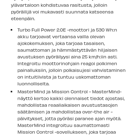
ylävartaloon kohdistuvaa rasitusta, jolloin
pyöräilijä voi mukavasti suunnata katseensa
eteenpäin.
Turbo Full Power 2.0E -moottori ja 530 Wh:n
akku tarjoavat vertaansa vailla olevan
ajokokemuksen, joka tarjoaa tasaisen,
saumattoman ja hämmästyttävän hiljaisen
avustuksen pyöräilyysi aina 25 km/h:iin asti.
Integroitu moottorinohjain reagoi polkimen
painalluksiin, jolloin polkaisujesi vahvistaminen
on intuitiivista ja tuntuu uskomattoman
luonnolliselta.
MasterMind ja Mission Control - MasterMind-
näyttö kertoo kaikki olennaiset tiedot ajostasi,
mahdollistaa reaaliaikaisen avustustasojen
säätämisen ja mahdollistaa over-the air -
päivitykset, jotta pyöräsi paranee ajan myötä.
MasterMind integroituu saumattomasti
Mission Control -sovellukseen, joka tarjoaa