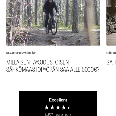
MAASTOPYÖRÄT
SÄH
MILLAISEN TÄYSJOUSTOISEN
SÄH
SÄHKÖMAASTOPYÖRÄN SAA ALLE 5000€?
Excellent
4,53
average