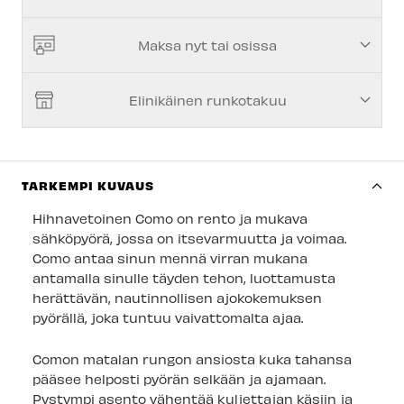
Turun myymälä
-
Tilapäisesti loppu
Kuopion myymälä
-
Tilapäisesti loppu
Maksa nyt tai osissa
Joensuun myymälä
-
Tilapäisesti loppu
Elinikäinen runkotakuu
Imatran myymälä
-
Tilapäisesti loppu
Jyväskylän myymälä
-
Tilapäisesti loppu
Lappeenrannan myymälä
-
Saatavilla
TARKEMPI KUVAUS
Huom! Kaikki 'saatavilla' merkityt pyörät eivät ole
Hihnavetoinen Como on rento ja mukava
valmiiksi kasattuja, ja voivat olla myymälän
sähköpyörä, jossa on itsevarmuutta ja voimaa.
varastossa – tällöin ne eivät ole koeajettavissa
Como antaa sinun mennä virran mukana
välittömästi.
antamalla sinulle täyden tehon, luottamusta
herättävän, nautinnollisen ajokokemuksen
pyörällä, joka tuntuu vaivattomalta ajaa.
Comon matalan rungon ansiosta kuka tahansa
pääsee helposti pyörän selkään ja ajamaan.
Pystympi asento vähentää kuljettajan käsiin ja