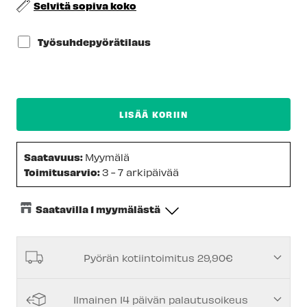
Selvitä sopiva koko
Työsuhdepyörätilaus
LISÄÄ KORIIN
Saatavuus:
Myymälä
Toimitusarvio:
3 - 7 arkipäivää
Saatavilla 1 myymälästä
Keskusvarasto
-
Tilapäisesti loppu
Pyörän kotiintoimitus 29,90€
Espoon Myymälä
-
Tilapäisesti loppu
Vantaan myymälä
-
Tilapäisesti loppu
Ilmainen 14 päivän palautusoikeus