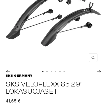
Suuren
Siirry
Siirry
Siirry
Siirry
Siirry
Siirry
SKS GERMANY
sivulle
sivulle
sivulle
sivulle
sivulle
sivulle
SKS VELOFLEXX 65 29"
1
2
3
4
5
6
LOKASUOJASETTI
Alennushinta
41,65 €