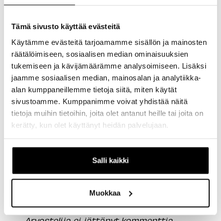
säädettävä!
1 henkilö piti arvostelua hyödyllisenä
Tämä sivusto käyttää evästeitä
Käytämme evästeitä tarjoamamme sisällön ja mainosten
Kyllä
Ilmoita
Jaa
Oliko tämä arvostelu hyödyllinen?
räätälöimiseen, sosiaalisen median ominaisuuksien
8 kuukautta sitten
tukemiseen ja kävijämäärämme analysoimiseen. Lisäksi
jaamme sosiaalisen median, mainosalan ja analytiikka-
alan kumppaneillemme tietoja siitä, miten käytät
sivustoamme. Kumppanimme voivat yhdistää näitä
tietoja muihin tietoihin, joita olet antanut heille tai joita on
A
kerätty, kun olet käyttänyt heidän palvelujaan.
Varmistettu ostaja
Anonyymi
Salli kaikki
Suomi
Muokkaa
SKS Veloflexx 65 29" Lokasuojasetti
Arvostelija ei jättänyt kommenttia