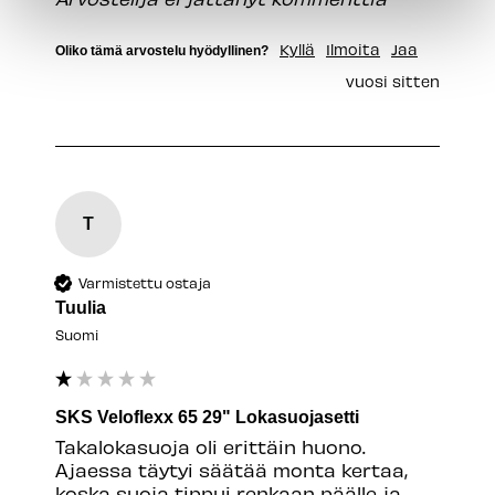
Kyllä
Ilmoita
Jaa
Oliko tämä arvostelu hyödyllinen?
vuosi sitten
T
Varmistettu ostaja
Tuulia
Suomi
SKS Veloflexx 65 29" Lokasuojasetti
Takalokasuoja oli erittäin huono. 
Ajaessa täytyi säätää monta kertaa, 
koska suoja tippui renkaan päälle ja 