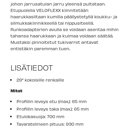
johon jarrusatulan jarru yleensä pultataan.
Etupuolella VELOFLEXX kiinnitetään
haarukkasiltaan kumilla päällystetyllä koukku- ja
silmukkakiinnikkeellä tai nippusiteellä.
Runkoadapterien avulla se voidaan asentaa mihin
tahansa haarukkaan ja kulmaa voidaan säätää.
Mustaksi pinnoitetut tukivarret antavat
entistäkin paremman tuen.
LISÄTIEDOT
29" kokoisille renkaille
Mitat
Profiilin leveys etu (max.): 65 mm
Profiilin leveys taka (max.): 65 mm
Etulokasuoja: 700 mm
Tavaratelineen pituus: 930 mm