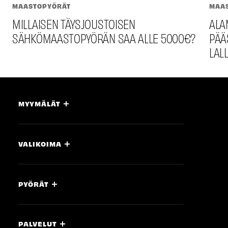
MAASTOPYÖRÄT
MAA
MILLAISEN TÄYSJOUSTOISEN
ALAM
SÄHKÖMAASTOPYÖRÄN SAA ALLE 5000€?
PÄÄS
LAL­
MYYMÄLÄT
VALIKOIMA
PYÖRÄT
PALVELUT