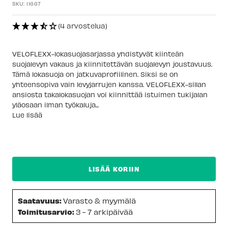
SKU:
11667
(4 arvostelua)
VELOFLEXX-lokasuojasarjassa yhdistyvät kiinteän
suojalevyn vakaus ja kiinnitettävän suojalevyn joustavuus.
Tämä lokasuoja on jatkuvaprofiilinen. Siksi se on
yhteensopiva vain levyjarrujen kanssa. VELOFLEXX-sillan
ansiosta takalokasuojan voi kiinnittää istuimen tukijalan
yläosaan ilman työkaluja...
Lue lisää
LISÄÄ KORIIN
Saatavuus:
Varasto & myymälä
Toimitusarvio:
3 - 7 arkipäivää