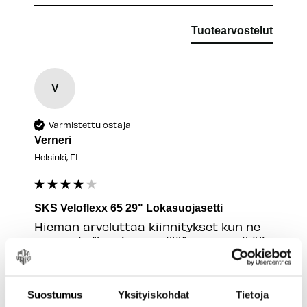
Tuotearvostelut
V
Varmistettu ostaja
Verneri
Helsinki, FI
SKS Veloflexx 65 29" Lokasuojasetti
Hieman arveluttaa kiinnitykset kun ne 
ovat vain "kumiremmeillä", mutta mikäli 
ne jossain vaiheessa halkeavat tai 
muuten vaan eivät kestä niin helppo 
niihin jokin korvaava kiinnitys on keksiä. 
Suostumus
Yksityiskohdat
Tietoja
Loistava tuote, helposti asennettava ja 