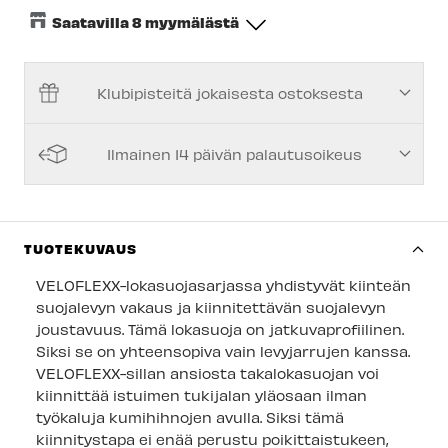
Saatavilla 8 myymälästä
Keskusvarasto
-
Saatavilla
Klubipisteitä jokaisesta ostoksesta
Espoon Myymälä
-
Saatavilla
Vantaan myymälä
-
Saatavilla
Ilmainen 14 päivän palautusoikeus
Turun myymälä
-
Saatavilla
Kuopion myymälä
-
Saatavilla
Joensuun myymälä
-
Saatavilla
TUOTEKUVAUS
Imatran myymälä
-
Saatavilla
VELOFLEXX-lokasuojasarjassa yhdistyvät kiinteän
suojalevyn vakaus ja kiinnitettävän suojalevyn
Jyväskylän myymälä
-
Saatavilla
joustavuus. Tämä lokasuoja on jatkuvaprofiilinen.
Siksi se on yhteensopiva vain levyjarrujen kanssa.
Lappeenrannan myymälä
-
Saatavilla
VELOFLEXX-sillan ansiosta takalokasuojan voi
kiinnittää istuimen tukijalan yläosaan ilman
työkaluja kumihihnojen avulla. Siksi tämä
kiinnitystapa ei enää perustu poikittaistukeen,