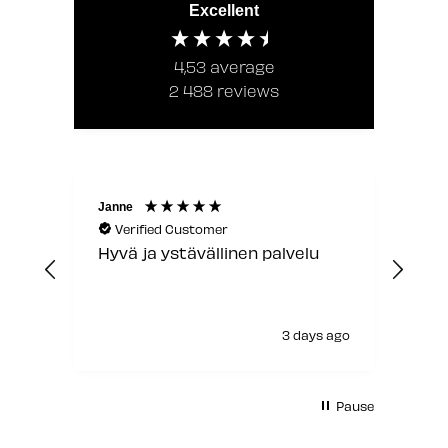
Excellent
4,53
average
2 488
reviews
Janne
Laur
Verified Customer
V
Hyvä ja ystävällinen palvelu
Jou
3 days ago
Pause