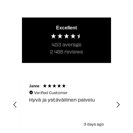
Excellent
4,53
average
2 488
reviews
Janne
Laur
Verified Customer
V
Hyvä ja ystävällinen palvelu
Jou
3 days ago