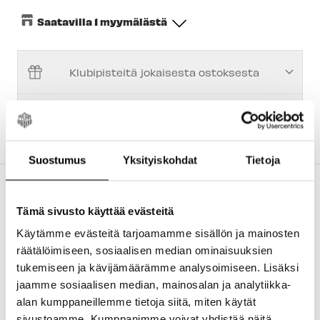
Saatavilla 1 myymälästä
Keskusvarasto
-
Saatavilla
Klubipisteitä jokaisesta ostoksesta
Espoon Myymälä
-
Tilapäisesti loppu
Vantaan myymälä
-
Saatavilla
Ilmainen 14 päivän palautusoikeus
Kuopion myymälä
-
Tilapäisesti loppu
Joensuun myymälä
-
Tilapäisesti loppu
Suostumus
Yksityiskohdat
Tietoja
Imatran myymälä
-
Tilapäisesti loppu
TUOTEKUVAUS
Jyväskylän myymälä
-
Tilapäisesti loppu
Shimano SM-BB800 keskiölaakerissa yhdistyvät
Tämä sivusto käyttää evästeitä
keveys ja pitkä käyttöikä.
Lappeenrannan myymälä
-
Tilapäisesti loppu
Käytämme evästeitä tarjoamamme sisällön ja mainosten
räätälöimiseen, sosiaalisen median ominaisuuksien
Paino: 82g
tukemiseen ja kävijämäärämme analysoimiseen. Lisäksi
Kotelon leveys: 68/73mm
jaamme sosiaalisen median, mainosalan ja analytiikka-
Akselin kiinnitys: 24mm
alan kumppaneillemme tietoja siitä, miten käytät
Type: 2 Piece Hollowtech II
sivustoamme. Kumppanimme voivat yhdistää näitä