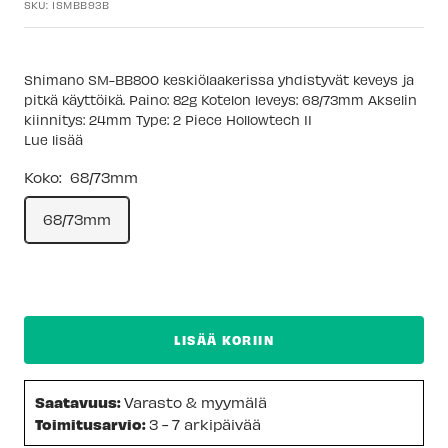
SKU:
ISMBB93B
Shimano SM-BB800 keskiölaakerissa yhdistyvät keveys ja
pitkä käyttöikä. Paino: 82g Kotelon leveys: 68/73mm Akselin
kiinnitys: 24mm Type: 2 Piece Hollowtech II
Lue lisää
Koko:
68/73mm
68/73mm
LISÄÄ KORIIN
Saatavuus:
Varasto & myymälä
Toimitusarvio:
3 - 7 arkipäivää