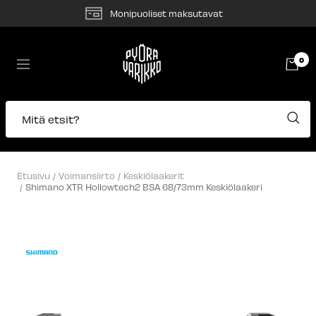
Siirry
Monipuoliset maksutavat
sisältöön
Pyörävarikko
0
Navigaatio
Mitä etsit?
Etusivu
Voimansiirto
Keskiölaakerit
Shimano XTR Hollowtech2 BSA 68/73mm Keskiölaakeri