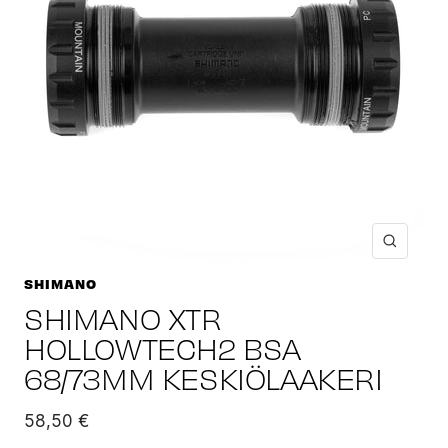
Suuren
SHIMANO
SHIMANO XTR
HOLLOWTECH2 BSA
68/73MM KESKIÖLAAKERI
Alennushinta
58,50 €