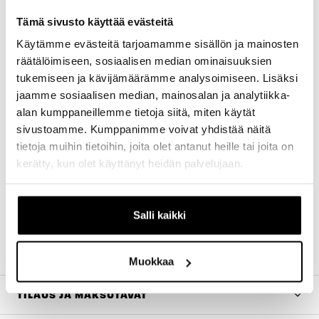
Tämä sivusto käyttää evästeitä
Yhteensopivuus
: Shimano Ultegra -kammet
Kierre
: BSA (British Standard Thread)
Käytämme evästeitä tarjoamamme sisällön ja mainosten
räätälöimiseen, sosiaalisen median ominaisuuksien
Keskiön leveys
: 68 mm
tukemiseen ja kävijämäärämme analysoimiseen. Lisäksi
Materiaali
: Korkealaatuinen alumiini, joka
jaamme sosiaalisen median, mainosalan ja analytiikka-
tarjoaa keveyttä ja kestävyyttä
alan kumppaneillemme tietoja siitä, miten käytät
Suunnittelu
: Kompakti ja kevyt rakenne, joka
sivustoamme. Kumppanimme voivat yhdistää näitä
vähentää painoa ja parantaa pyörän
suorituskykyä
tietoja muihin tietoihin, joita olet antanut heille tai joita on
kerätty, kun olet käyttänyt heidän palvelujaan.
Kestävyys
: Kestävä rakenne, joka takaa pitkän
käyttöiän ja luotettavuuden
Helppo asennus
: Suunniteltu helppoa ja vaivatonta
asennusta varten
Salli kaikki
Tehokkuus
: Sujuva pyöriminen ja vähäinen kitka
parantavat polkemistehokkuutta
Muokkaa
TILAUS JA MAKSUTAVAT