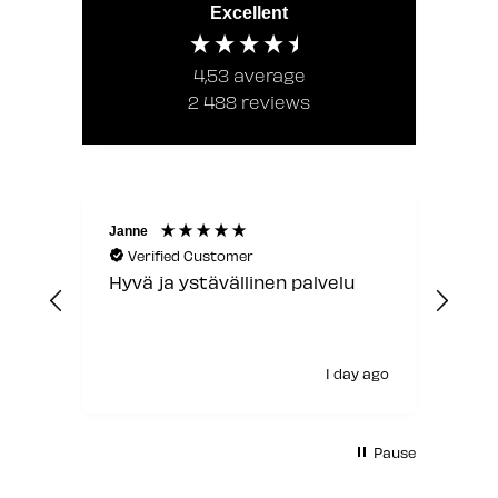
Excellent
4,53
average
2 488
reviews
Janne
Laur
Verified Customer
V
Hyvä ja ystävällinen palvelu
Jou
1 day ago
Pause