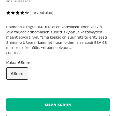
SKU:
ISMBBR60B
(1 arvostelua)
Shimano Ultegra SM-BBR60 on korkealaatuinen keskiö,
joka tarjoaa erinomaisen suorituskyvyn ja kestävyyden
maantiepyöräilyyn. Tämä keskiö on suunniteltu erityisesti
Shimano Ultegra -kammet huomioiden ja se sopii BSA 68
mm -keskiökehään. Yhteensopivuus:...
Lue lisää
Koko:
68mm
68mm
LISÄÄ KORIIN