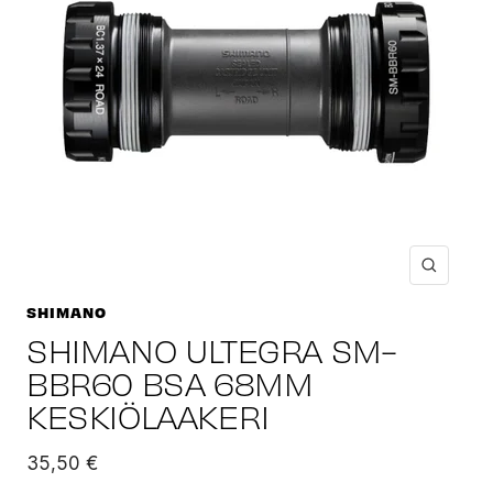
Suuren
SHIMANO
SHIMANO ULTEGRA SM-
BBR60 BSA 68MM
KESKIÖLAAKERI
Alennushinta
35,50 €