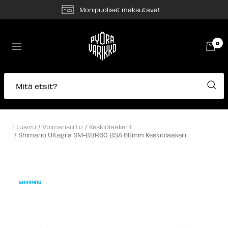
Siirry
Monipuoliset maksutavat
sisältöön
Pyörävarikko
0
Navigaatio
Mitä etsit?
Etusivu
Voimansiirto
Keskiölaakerit
Shimano Ultegra SM-BBR60 BSA 68mm Keskiölaakeri