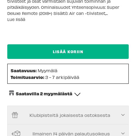
tiivisteet ja osat varmistaen sujuvan toiminnan ja
pitkäikäisyyden. Ominaisuudet Yhteensopivuus: Super
Deluxe Remote (2018+) Sisältö: Air can -tiivisteet,...
Lue lisää
LISÄÄ KORIIN
Saatavuus:
Myymälä
Toimitusarvio:
3 - 7 arkipäivää
Saatavilla 2 myymälästä
Keskusvarasto
-
Tilapäisesti loppu
Klubipisteitä jokaisesta ostoksesta
Espoon Myymälä
-
Tilapäisesti loppu
Vantaan myymälä
-
Saatavilla
Ilmainen 14 päivän palautusoikeus