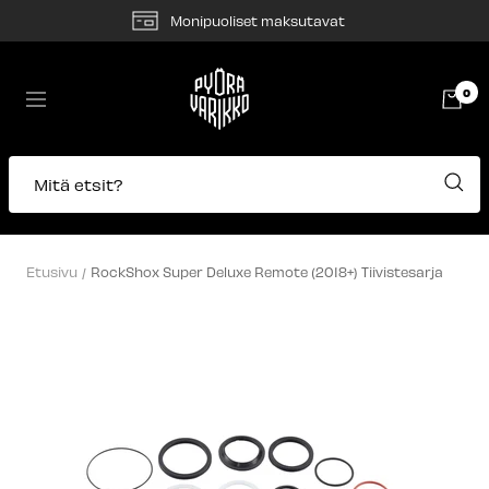
Siirry
Monipuoliset maksutavat
sisältöön
Pyörävarikko
0
Navigaatio
Mitä etsit?
Etusivu
RockShox Super Deluxe Remote (2018+) Tiivistesarja