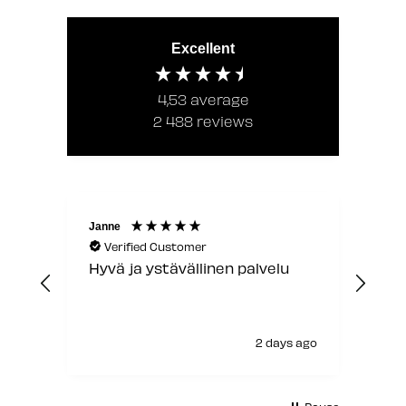
Excellent
4,53
average
2 488
reviews
Janne
Laur
Verified Customer
V
Hyvä ja ystävällinen palvelu
Jou
2 days ago