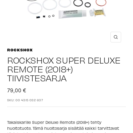
Suuren
ROCKSHOX
ROCKSHOX SUPER DELUXE
REMOTE (2018+)
TIIVISTESARJA
Alennushinta
79,00 €
SKU:
00 4315 032 637
Takaiskarille Super Deluxe Remote (2018+) tehty
huoltotuote. Tämä huoltosarja sisältää kaikki tarvittavat