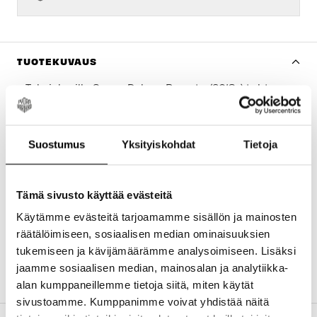
Turun myymälä
-
Tilapäisesti loppu
Kuopion myymälä
-
Tilapäisesti loppu
Joensuun myymälä
-
Tilapäisesti loppu
TUOTEKUVAUS
Imatran myymälä
-
Tilapäisesti loppu
Takaiskarille Super Deluxe Remote (2018+) tehty
huoltotuote. Tämä huoltosarja sisältää kaikki
Jyväskylän myymälä
-
Saatavilla
tarvittavat tiivisteet ja osat varmistaen sujuvan
toiminnan ja pitkäikäisyyden.
Lappeenrannan myymälä
-
Tilapäisesti loppu
Suostumus
Yksityiskohdat
Tietoja
Ominaisuudet
Yhteensopivuus:
Super Deluxe Remote (2018+)
Tämä sivusto käyttää evästeitä
Sisältö:
Air can -tiivisteet, männän tiiviste,
Käytämme evästeitä tarjoamamme sisällön ja mainosten
liukurenkaat, IFP-tiivisteet, kaukosäätimen
räätälöimiseen, sosiaalisen median ominaisuuksien
varaosat, rasva
tukemiseen ja kävijämäärämme analysoimiseen. Lisäksi
Tuotenimi:
ROCKSHOX Service Kit Super Deluxe
jaamme sosiaalisen median, mainosalan ja analytiikka-
Remote (2018+)
alan kumppaneillemme tietoja siitä, miten käytät
sivustoamme. Kumppanimme voivat yhdistää näitä