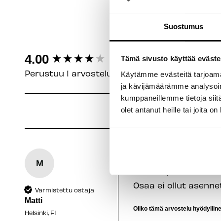
Suostumus
New content loaded
4.00
Tämä sivusto käyttää eväste
Perustuu 1 arvosteluun
Käytämme evästeitä tarjoama
ja kävijämäärämme analysoim
kumppaneillemme tietoja siitä
olet antanut heille tai joita o
M
Satori 31,8mm Säädett
Osaa ei ollut asennet
Varmistettu ostaja
Matti
Oliko tämä arvostelu hyödyllin
Helsinki, FI