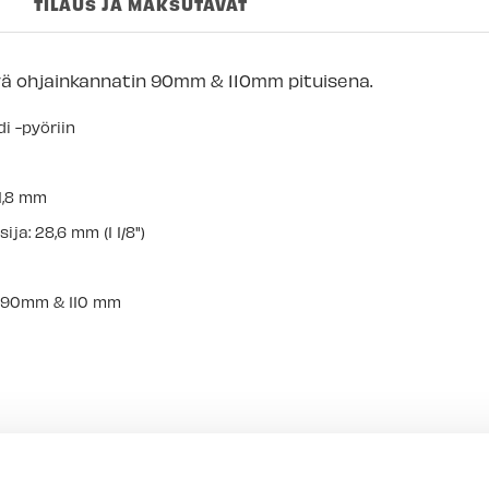
TILAUS JA MAKSUTAVAT
Imatran myymäl
Jyväskylän myy
ä ohjainkannatin 90mm & 110mm pituisena.
Lappeenrannan
i -pyöriin
31,8 mm
ja: 28,6 mm (1 1/8")
: 90mm & 110 mm