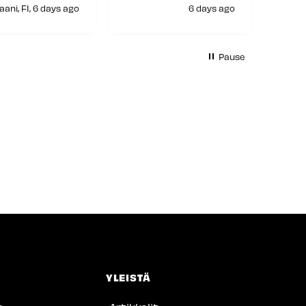
aani, FI, 6 days ago
6 days ago
H
Pause
YLEISTÄ