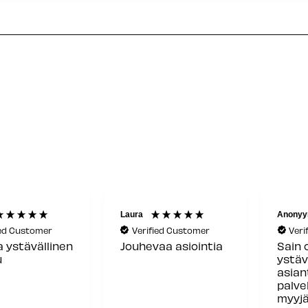
Laura
Anonyy
ied Customer
Verified Customer
Veri
a ystävällinen
Jouhevaa asiointia
Sain 
u
ystäv
asia
palve
myyjä