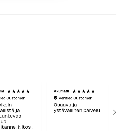
mi
Akumatti
Reijo 
fied Customer
Verified Customer
Ve
oikein
Osaava ja
Hyvä
ällistä ja
ystävällinen palvelu
toim
ntuntevaa
lua
ltänne, kiitos