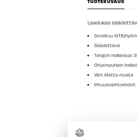
TUOTEKUVAUS
Laadukas säädettäv
Soveltuu MTB/hybrid
Säädettävä
Tangon halkaisija: 
Ohjainputken halkaisi
Väri: Matta musta
Pituusvaihtoehdot