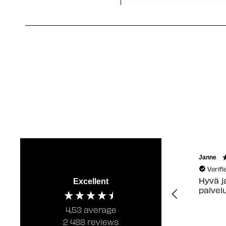
Janne
Verif
Hyvä j
Excellent
palvel
4,53
average
2 488
reviews