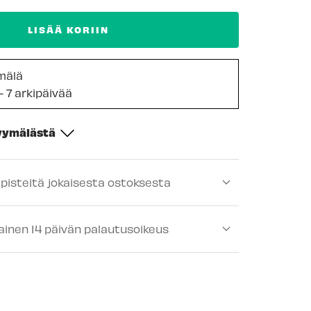
LISÄÄ KORIIN
mälä
- 7 arkipäivää
myymälästä
-
Tilapäisesti loppu
ipisteitä jokaisesta ostoksesta
ä
-
Tilapäisesti loppu
lä
-
Tilapäisesti loppu
ainen 14 päivän palautusoikeus
-
Tilapäisesti loppu
lä
-
Tilapäisesti loppu
älä
-
Saatavilla