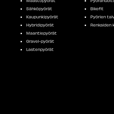
Maastopyörät
Pyörähuolt
Sähköpyörät
Bikefit
Kaupunkipyörät
Pyörien talv
Hybridipyörät
Renkaiden k
Maantiepyörät
Gravel-pyörät
Lastenpyörät