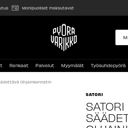
utus
Monipuoliset maksutavat
Pyörävarikko
et
Renkaat
Palvelut
Myymälät
Työsuhdepyörä
äädettävä Ohjainkannatin
SATORI
SATORI
SÄÄDET