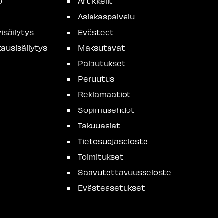
o
Artikkelit
Asiakaspalvelu
isäilytys
Evästeet
ausisäilytys
Maksutavat
Palautukset
Peruutus
Reklamaatiot
Sopimusehdot
Takuuasiat
Tietosuojaseloste
Toimitukset
Saavutettavuusseloste
Evästeasetukset