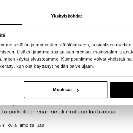
Yksityiskohdat
itä
mme sisällön ja mainosten räätälöimiseen, sosiaalisen median
iseen. Lisäksi jaamme sosiaalisen median, mainosalan ja analy
, miten käytät sivustoamme. Kumppanimme voivat yhdistää näitä t
n kerätty, kun olet käyttänyt heidän palvelujaan.
Muokkaa
ävä Ohjainkannatin 90mm
tu paikoilleen vaan se oli irrallaan laatikossa. 
Kyllä
Ilmoita
Jaa
en?