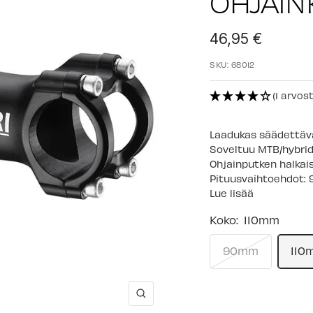
OHJAIN
Alennushinta
46,95 €
SKU:
68012
(1 arvos
Laadukas säädettäv
Soveltuu MTB/hybridi
Ohjainputken halkaisi
Pituusvaihtoehdot:
Lue lisää
Koko:
110mm
90mm
110
Suurenna