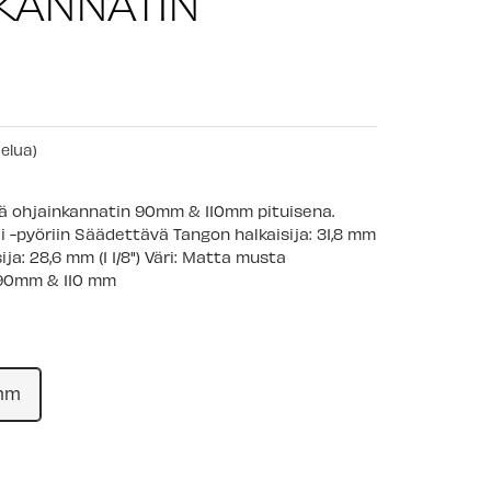
KANNATIN
telua)
ä ohjainkannatin 90mm & 110mm pituisena.
 -pyöriin Säädettävä Tangon halkaisija: 31,8 mm
ja: 28,6 mm (1 1/8") Väri: Matta musta
 90mm & 110 mm
mm