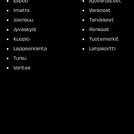
Espoo
Ajovarusteet
Imatra
Varaosat
Joensuu
Tarvikkeet
Jyväskylä
Renkaat
Kuopio
Tuotemerkit
Lappeenranta
Lahjakortti
Turku
Vantaa