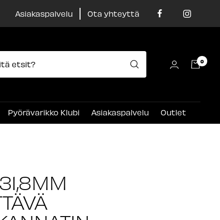
Asiakaspalvelu
Ota yhteyttä
0
Pyörävarikko Klubi
Asiakaspalvelu
Outlet
 31,8MM
TÄVÄ