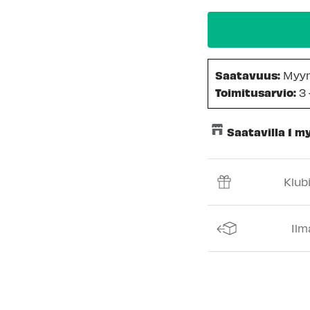
Saatavuus:
Myy
Toimitusarvio:
3 
Saatavilla 1 
Keskusvarasto
Klub
Espoon Myymäl
Vantaan myymä
Ilm
Turun myymälä
Kuopion myymä
Joensuun myym