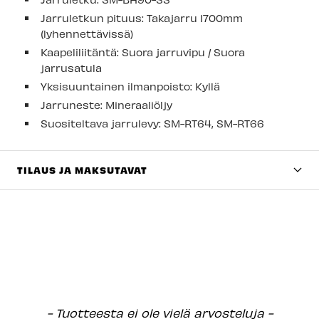
Jarruletkun pituus: Takajarru 1700mm
(lyhennettävissä)
Kaapeliliitäntä: Suora jarruvipu / Suora
jarrusatula
Yksisuuntainen ilmanpoisto: Kyllä
Jarruneste: Mineraaliöljy
Suositeltava jarrulevy: SM-RT64, SM-RT66
TILAUS JA MAKSUTAVAT
New content loaded
- Tuotteesta ei ole vielä arvosteluja -