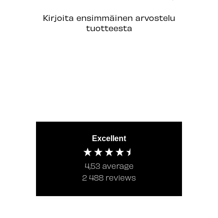
Kirjoita ensimmäinen arvostelu
tuotteesta
Excellent
4,53
average
2 488
reviews