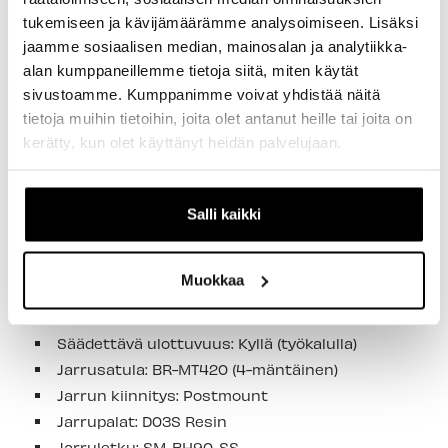
TUOTETIEDOT
tukemiseen ja kävijämäärämme analysoimiseen. Lisäksi
jaamme sosiaalisen median, mainosalan ja analytiikka-
Käyttö: Maastopyörä (MTB)
alan kumppaneillemme tietoja siitä, miten käytät
Ryhmä: DEORE M4100
sivustoamme. Kumppanimme voivat yhdistää näitä
Malli: BL-M4100 / BR-MT420 (takajarru)
tietoja muihin tietoihin, joita olet antanut heille tai joita on
kerätty, kun olet käyttänyt heidän palvelujaan.
Jarrutyyppi: Hydraulinen Levyjarru
Jarruvipu: BL-M4100
2-sorminen vipu
Salli kaikki
Asennus: Oikea
Kiinnike: Avattava
Kiinnitysjärjestelmä: I-Spec EV (Huom. I-Spec
Muokkaa
EV ei ole yhteensopiva I-Spec II ja I-Spec B -
vaihdevipujen kanssa!)
Säädettävä ulottuvuus: Kyllä (työkalulla)
Jarrusatula: BR-MT420 (4-mäntäinen)
Jarrun kiinnitys: Postmount
Jarrupalat: D03S Resin
Jarruletku: SM-BH90-SS