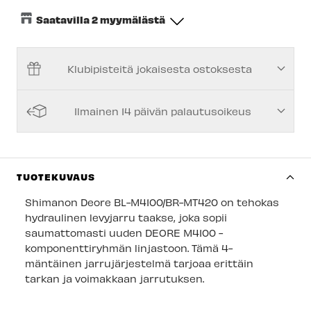
Saatavilla 2 myymälästä
Keskusvarasto
-
Tilapäisesti loppu
Klubipisteitä jokaisesta ostoksesta
Espoon Myymälä
-
Tilapäisesti loppu
Vantaan myymälä
-
Saatavilla
Ilmainen 14 päivän palautusoikeus
Kuopion myymälä
-
Tilapäisesti loppu
Joensuun myymälä
-
Tilapäisesti loppu
Imatran myymälä
-
Saatavilla
TUOTEKUVAUS
Jyväskylän myymälä
-
Tilapäisesti loppu
Shimanon Deore BL-M4100/BR-MT420 on tehokas
hydraulinen levyjarru taakse, joka sopii
Lappeenrannan myymälä
-
Tilapäisesti loppu
saumattomasti uuden DEORE M4100 -
komponenttiryhmän linjastoon. Tämä 4-
mäntäinen jarrujärjestelmä tarjoaa erittäin
tarkan ja voimakkaan jarrutuksen.