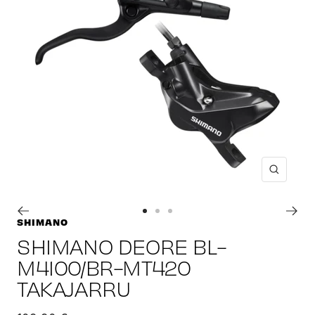
Suuren
Siirry
Siirry
Siirry
SHIMANO
sivulle
sivulle
sivulle
SHIMANO DEORE BL-
1
2
3
M4100/BR-MT420
TAKAJARRU