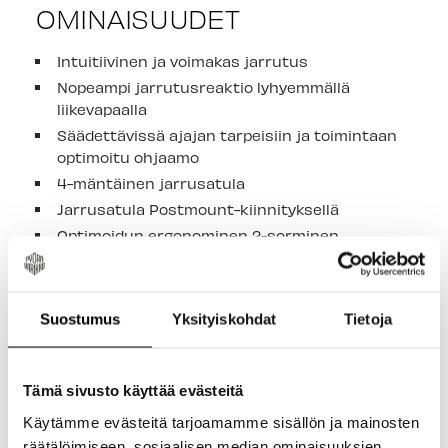
OMINAISUUDET
Intuitiivinen ja voimakas jarrutus
Nopeampi jarrutusreaktio lyhyemmällä
liikevapaalla
Säädettävissä ajajan tarpeisiin ja toimintaan
optimoitu ohjaamo
4-mäntäinen jarrusatula
Jarrusatula Postmount-kiinnityksellä
Optimoidun ergonominen 2-sorminen
jarruvipu
Yksisuuntainen ilmanpoisto
Yhteensopiva I-Spec EV -järjestelmän kanssa -
Suostumus
Yksityiskohdat
Tietoja
mahdollistaa vaihdevivun kiinnittämisen
jarruvipuun
Jarrulevyt 140, 160, 180, 203 mm erikseen
Tämä sivusto käyttää evästeitä
saatavilla
Käytämme evästeitä tarjoamamme sisällön ja mainosten
räätälöimiseen, sosiaalisen median ominaisuuksien