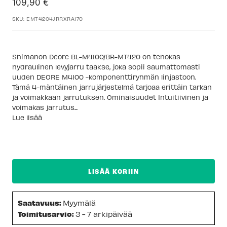
Alennushinta
109,90 €
SKU:
EMT4204JRRXRA170
Shimanon Deore BL-M4100/BR-MT420 on tehokas
hydraulinen levyjarru taakse, joka sopii saumattomasti
uuden DEORE M4100 -komponenttiryhmän linjastoon.
Tämä 4-mäntäinen jarrujärjestelmä tarjoaa erittäin tarkan
ja voimakkaan jarrutuksen. Ominaisuudet Intuitiivinen ja
voimakas jarrutus...
Lue lisää
LISÄÄ KORIIN
Saatavuus:
Myymälä
Toimitusarvio:
3 - 7 arkipäivää