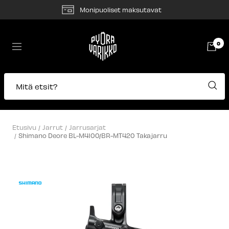
Siirry
Monipuoliset maksutavat
sisältöön
Pyörävarikko
0
Navigaatio
Mitä etsit?
Etusivu
Jarrut
Jarrusarjat
Shimano Deore BL-M4100/BR-MT420 Takajarru