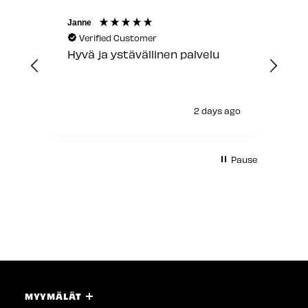
Janne
Laur
Verified Customer
V
Hyvä ja ystävällinen palvelu
Jou
2 days ago
Pause
MYYMÄLÄT