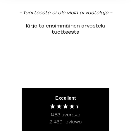
New content loaded
- Tuotteesta ei ole vielä arvosteluja -
Kirjoita ensimmäinen arvostelu
tuotteesta
Excellent
4,53
average
2 489
reviews