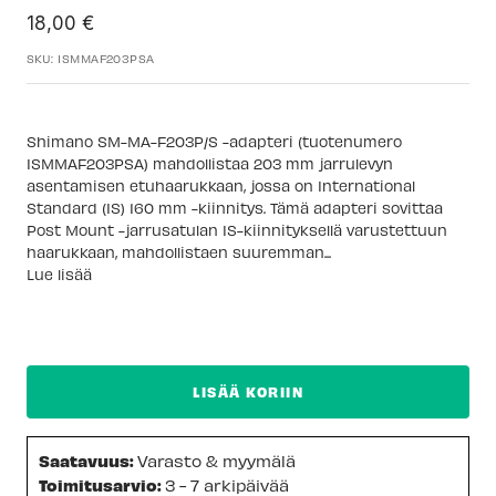
Alennushinta
18,00 €
SKU:
ISMMAF203PSA
​Shimano SM-MA-F203P/S -adapteri (tuotenumero
ISMMAF203PSA) mahdollistaa 203 mm jarrulevyn
asentamisen etuhaarukkaan, jossa on International
Standard (IS) 160 mm -kiinnitys. Tämä adapteri sovittaa
Post Mount -jarrusatulan IS-kiinnityksellä varustettuun
haarukkaan, mahdollistaen suuremman...
Lue lisää
LISÄÄ KORIIN
Saatavuus:
Varasto & myymälä
Toimitusarvio:
3 - 7 arkipäivää