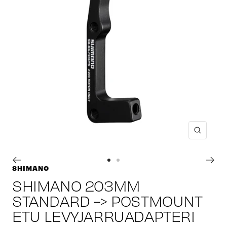
Suuren
Siirry
Siirry
SHIMANO
sivulle
sivulle
SHIMANO 203MM
1
2
STANDARD -> POSTMOUNT
ETU LEVYJARRUADAPTERI