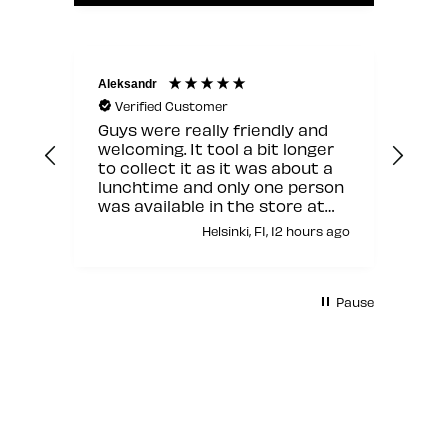
Aleksandr
Jann
Verified Customer
V
Guys were really friendly and
Hyv
welcoming. It tool a bit longer
to collect it as it was about a
lunchtime and only one person
was available in the store at
that moment but other than
Helsinki, FI, 12 hours ago
this it was fine.
Pause