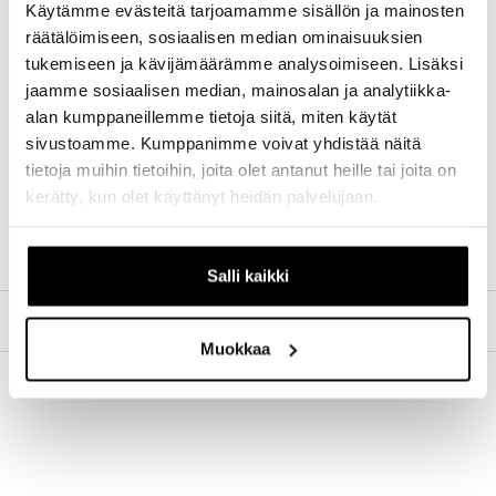
Käytämme evästeitä tarjoamamme sisällön ja mainosten
siten paremman jarrutustehon.
räätälöimiseen, sosiaalisen median ominaisuuksien
Etuhaarukka:
IS2000-standardi 160 mm
tukemiseen ja kävijämäärämme analysoimiseen. Lisäksi
kiinnityksellä.
jaamme sosiaalisen median, mainosalan ja analytiikka-
Jarrusatula:
Post Mount -tyyppinen.
alan kumppaneillemme tietoja siitä, miten käytät
Jarrulevyn koko:
203 mm.
sivustoamme. Kumppanimme voivat yhdistää näitä
Tyyppi:
P/S (Post Mount / Standard Mount)
tietoja muihin tietoihin, joita olet antanut heille tai joita on
Tuotenumero:
ISMMAF203PSA
kerätty, kun olet käyttänyt heidän palvelujaan.
Tuotenimi:
SHIMANO Levyjarruadapterit SM-
DBADT P/S
Salli kaikki
TILAUS JA MAKSUTAVAT
Muokkaa