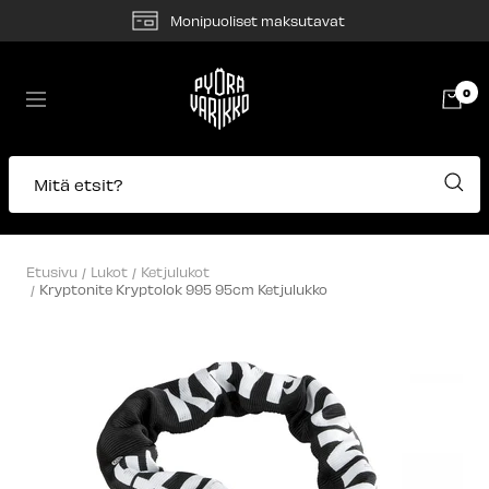
Siirry
Monipuoliset maksutavat
sisältöön
Pyörävarikko
0
Navigaatio
Mitä etsit?
Etusivu
Lukot
Ketjulukot
Kryptonite Kryptolok 995 95cm Ketjulukko