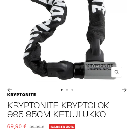
Suuren
Siirry
Siirry
Siirry
KRYPTONITE
sivulle
sivulle
sivulle
KRYPTONITE KRYPTOLOK
1
2
3
995 95CM KETJULUKKO
Alennushinta
69,90 €
Normaalihinta
99,99 €
SÄÄSTÄ 30%