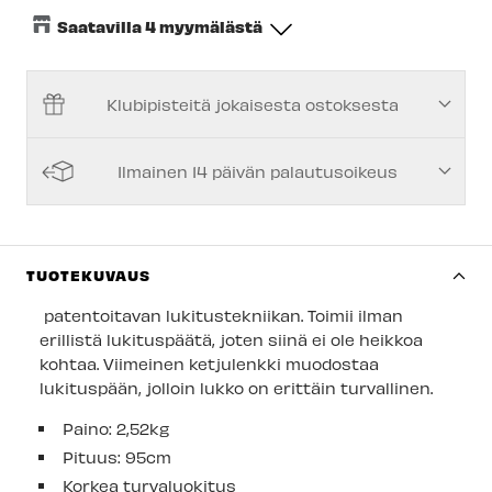
Saatavilla 4 myymälästä
Keskusvarasto
-
Tilapäisesti loppu
Klubipisteitä jokaisesta ostoksesta
Espoon Myymälä
-
Saatavilla
Vantaan myymälä
-
Saatavilla
Ilmainen 14 päivän palautusoikeus
Turun myymälä
-
Tilapäisesti loppu
Kuopion myymälä
-
Saatavilla
Joensuun myymälä
-
Tilapäisesti loppu
TUOTEKUVAUS
Imatran myymälä
-
Saatavilla
patentoitavan lukitustekniikan. Toimii ilman
erillistä lukituspäätä, joten siinä ei ole heikkoa
Jyväskylän myymälä
-
Tilapäisesti loppu
kohtaa. Viimeinen ketjulenkki muodostaa
lukituspään, jolloin lukko on erittäin turvallinen.
Lappeenrannan myymälä
-
Tilapäisesti loppu
Paino: 2,52kg
Pituus: 95cm
Korkea turvaluokitus