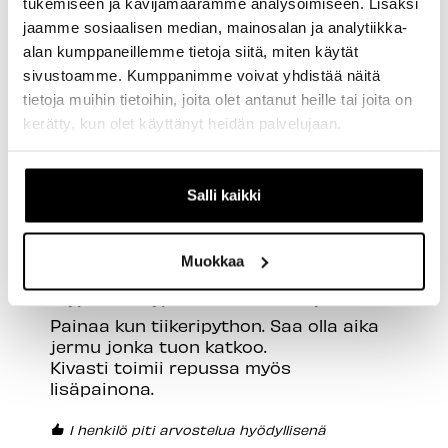
tukemiseen ja kävijämäärämme analysoimiseen. Lisäksi
jaamme sosiaalisen median, mainosalan ja analytiikka-
alan kumppaneillemme tietoja siitä, miten käytät
Tuotearvostelut
sivustoamme. Kumppanimme voivat yhdistää näitä
tietoja muihin tietoihin, joita olet antanut heille tai joita on
kerätty, kun olet käyttänyt heidän palvelujaan.
J
Salli kaikki
Varmistettu ostaja
Jari
Muokkaa
Kryptonite Kryptolok 995 95cm Ketjulukko
Painaa kun tiikeripython. Saa olla aika 
jermu jonka tuon katkoo.

Kivasti toimii repussa myös 
lisäpainona. 
1 henkilö piti arvostelua hyödyllisenä