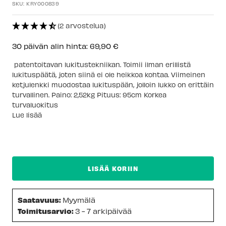
SKU:
KRY000839
(2 arvostelua)
30 päivän alin hinta:
69,90 €
patentoitavan lukitustekniikan. Toimii ilman erillistä
lukituspäätä, joten siinä ei ole heikkoa kohtaa. Viimeinen
ketjulenkki muodostaa lukituspään, jolloin lukko on erittäin
turvallinen. Paino: 2,52kg Pituus: 95cm Korkea
turvaluokitus
Lue lisää
LISÄÄ KORIIN
Saatavuus:
Myymälä
Toimitusarvio:
3 - 7 arkipäivää