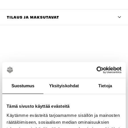
TILAUS JA MAKSUTAVAT
New content loaded
4.50
Perustuu 2 arvosteluun
Suostumus
Yksityiskohdat
Tietoja
Arvostele tuote
Tämä sivusto käyttää evästeitä
Käytämme evästeitä tarjoamamme sisällön ja mainosten
räätälöimiseen, sosiaalisen median ominaisuuksien
Etsi:
Järjestä