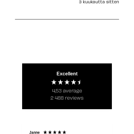
3 kuukautta sitten
Excellent
4,53
average
2 488
reviews
Janne
Laur