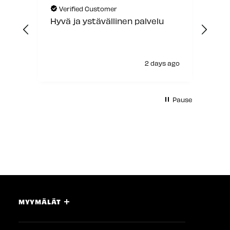
Verified Customer
V
Hyvä ja ystävällinen palvelu
Jou
2 days ago
Pause
MYYMÄLÄT