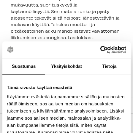
mukavuutta, suorituskykyä ja
käytännöllisyyttä. Sen matala runko ja pysty
ajoasento tekevät siitä helposti lähestyttävän ja
mukavan käyttää. Tehokas moottori ja
pitkäkestoinen akku mahdollistavat vaivattoman
liikkumisen kaupungissa. Laadukkaat
komponentit ja kotimainen valmistus takaavat
pyörän pitkäikäisyyden ja luotettavuuden. Lisäksi
pyörän kattava varustelu, kuten AVS-tavarateline
ja integroidut valot, tekevät siitä erinomaisen
Suostumus
Yksityiskohdat
Tietoja
valinnan arjen tarpeisiin.
Tämä sivusto käyttää evästeitä
TEKNISET TIEDOT
Käytämme evästeitä tarjoamamme sisällön ja mainosten
räätälöimiseen, sosiaalisen median ominaisuuksien
SOPIVAT LISÄVARUSTEET
tukemiseen ja kävijämäärämme analysoimiseen. Lisäksi
jaamme sosiaalisen median, mainosalan ja analytiikka-
TILAUS JA MAKSUTAVAT
alan kumppaneillemme tietoja siitä, miten käytät
sivustoamme. Kumppanimme voivat yhdistää näitä