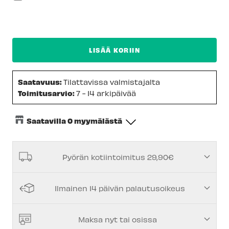
LISÄÄ KORIIN
Saatavuus:
Tilattavissa valmistajalta
Toimitusarvio:
7 - 14 arkipäivää
Saatavilla 0 myymälästä
Keskusvarasto
-
Tilapäisesti loppu
Pyörän kotiintoimitus 29,90€
Espoon Myymälä
-
Tilapäisesti loppu
Vantaan myymälä
-
Tilapäisesti loppu
Ilmainen 14 päivän palautusoikeus
Kuopion myymälä
-
Tilapäisesti loppu
Joensuun myymälä
-
Tilapäisesti loppu
Maksa nyt tai osissa