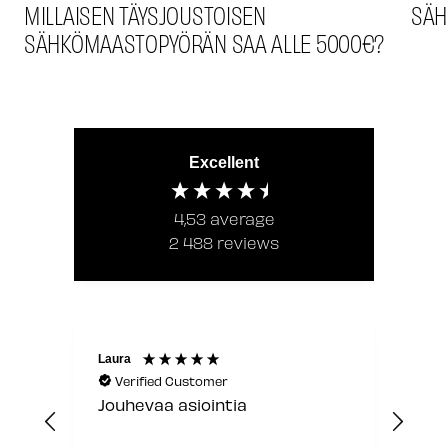
MILLAISEN TÄYSJOUSTOISEN
SÄH
SÄHKÖMAASTOPYÖRÄN SAA ALLE 5000€?
Excellent
4,53
average
2 488
reviews
Laura
Anon
Verified Customer
V
Jouhevaa asiointia
Sain
asi
myyj