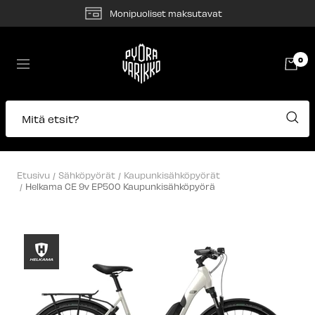
Siirry
Monipuoliset maksutavat
sisältöön
Pyörävarikko
0
Navigaatio
Mitä etsit?
Etusivu
Sähköpyörät
Kaupunkisähköpyörät
Helkama CE 9v EP500 Kaupunkisähköpyörä