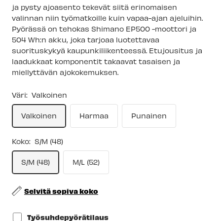
ja pysty ajoasento tekevät siitä erinomaisen
valinnan niin työmatkoille kuin vapaa-ajan ajeluihin.
Pyörässä on tehokas Shimano EP500 -moottori ja
504 Wh:n akku, joka tarjoaa luotettavaa
suorituskykyä kaupunkiliikenteessä.
Etujousitus ja
laadukkaat komponentit takaavat tasaisen ja
miellyttävän ajokokemuksen.
Väri:
Valkoinen
Valkoinen
Harmaa
Punainen
Koko:
S/M (48)
S/M (48)
M/L (52)
Selvitä sopiva koko
Työsuhdepyörätilaus