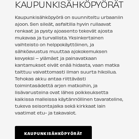
KAUPUNKISÄHKÖPYÖRÄT
Kaupunkisähköpyörä on suunniteltu urbaaniin
ajoon. Sen sileät, asfaltilla hyvin rullaavat
renkaat ja pysty ajoasento tekevät ajosta
mukavaa ja turvallista. Yksinkertainen
vaihteisto on helppokäyttöinen, ja
sähköavustus muuttaa ajokokemuksen
kevyeksi – ylämäet ja painavatkaan
kantamukset eivät enää hidasta, vaan matka
taittuu vaivattomasti ilman suurta hikoilua.
Tehokas akku antaa riittävästi
toimintasädettä arjen matkoihin, ja
lisävarusteina ovat lähes poikkeuksetta
kaikissa malleissa käytännöllinen tavarateline,
tukeva seisontajalka sekä kirkkaat lain
vaatimat etu- ja takavalot.
KAUPUNKISÄHKÖPYÖRÄT