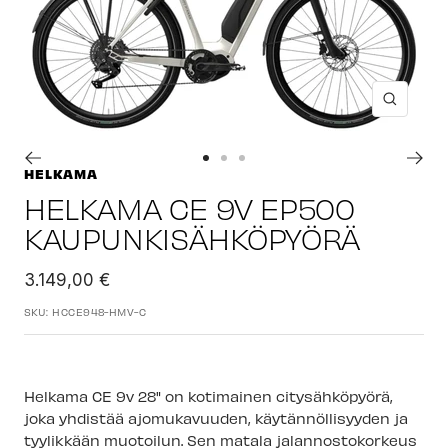
Suuren
Siirry
Siirry
Siirry
HELKAMA
sivulle
sivulle
sivulle
HELKAMA CE 9V EP500
1
2
3
KAUPUNKISÄHKÖPYÖRÄ
Alennushinta
3.149,00 €
SKU:
HCCE948-HMV-C
Helkama CE 9v 28" on kotimainen citysähköpyörä,
joka yhdistää ajomukavuuden, käytännöllisyyden ja
tyylikkään muotoilun.
Sen matala jalannostokorkeus