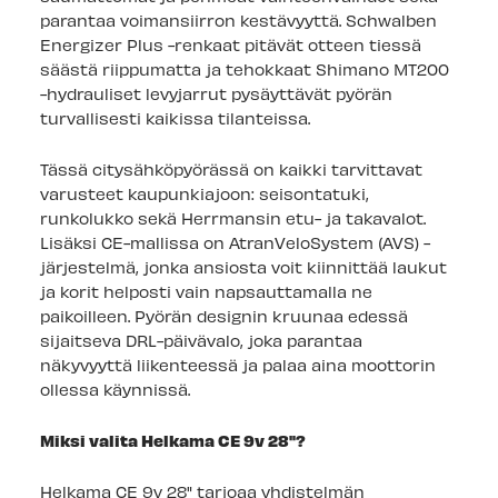
parantaa voimansiirron kestävyyttä. Schwalben
Energizer Plus -renkaat pitävät otteen tiessä
säästä riippumatta ja tehokkaat Shimano MT200
-hydrauliset levyjarrut pysäyttävät pyörän
turvallisesti kaikissa tilanteissa.
Tässä citysähköpyörässä on kaikki tarvittavat
varusteet kaupunkiajoon: seisontatuki,
runkolukko sekä Herrmansin etu- ja takavalot.
Lisäksi CE-mallissa on AtranVeloSystem (AVS) -
järjestelmä, jonka ansiosta voit kiinnittää laukut
ja korit helposti vain napsauttamalla ne
paikoilleen. Pyörän designin kruunaa edessä
sijaitseva DRL-päivävalo, joka parantaa
näkyvyyttä liikenteessä ja palaa aina moottorin
ollessa käynnissä.
Miksi valita Helkama CE 9v 28"?
Helkama CE 9v 28" tarjoaa yhdistelmän