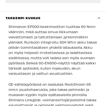
Imatran myymälä
-
Tilapäisesti loppu
Jyväskylän myymälä
-
Tilapäisesti loppu
TARKEMPI KUVAUS
Lappeenrannan myymälä
-
Tilapäisesti loppu
Shimanon EP500-keskimoottori tuottaa 60 Nm:n
Huom! Kaikki 'saatavilla' merkityt pyörät eivät ole
väännön, mikä auttaa sinua liikkumaan
valmiiksi kasattuja, ja voivat olla myymälän
vaivattomasti ja taltuttamaan jyrkemmätkin
varastossa – tällöin ne eivät ole koeajettavissa
ylämäet. Runkoon integroitu 504 Wh:n akku takaa
välittömästi.
pitkän toimintasäteen yhdellä latauksella. Akku
on myös helposti irrotettavissa ja ladattavissa
sisätiloissa, mutta voit ladata sen myös suoraan
pyörässä. Selkeä SC-EN500-näyttö näyttää kaikki
tärkeät ajotiedot, kuten nopeuden, akun
varaustason ja valitun avustustilan.
CE-sähköpyörässä on laadukas RockShoxin 65
mm:n joustohaarukka, joka takaa pehmeän ja
mukavan kyydin myös epätasaisilla pinnoilla.
Shimano Linkglide -voimansiirtojärjestelmä takaa
saumattomat ja pehmeät vaihteenvaihdot sekä