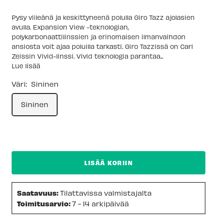
Pysy viileänä ja keskittyneenä polulla Giro Tazz ajolasien
avulla. Expansion View -teknologian,
polykarbonaattilinssien ja erinomaisen ilmanvaihdon
ansiosta voit ajaa poluilla tarkasti. Giro Tazzissä on Carl
Zeissin Vivid-linssi. Vivid teknologia parantaa...
Lue lisää
Väri:
Sininen
Sininen
LISÄÄ KORIIN
Saatavuus:
Tilattavissa valmistajalta
Toimitusarvio:
7 - 14 arkipäivää