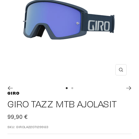
Suuren
Siirry
Siirry
GIRO
sivulle
sivulle
GIRO TAZZ MTB AJOLASIT
1
2
Alennushinta
99,90 €
SKU:
GIROLA2207129963