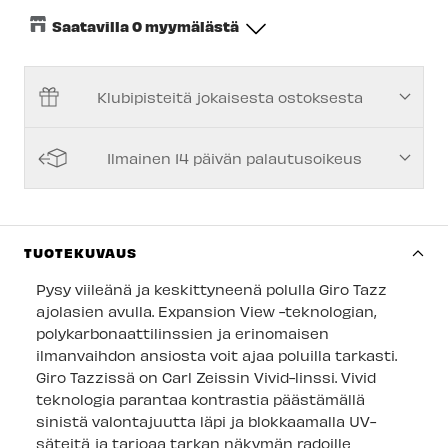
Saatavilla 0 myymälästä
Keskusvarasto
-
Tilapäisesti loppu
Klubipisteitä jokaisesta ostoksesta
Espoon Myymälä
-
Tilapäisesti loppu
Vantaan myymälä
-
Tilapäisesti loppu
Ilmainen 14 päivän palautusoikeus
Kuopion myymälä
-
Tilapäisesti loppu
Joensuun myymälä
-
Tilapäisesti loppu
Imatran myymälä
-
Tilapäisesti loppu
TUOTEKUVAUS
Jyväskylän myymälä
-
Tilapäisesti loppu
Pysy viileänä ja keskittyneenä polulla Giro Tazz
ajolasien avulla. Expansion View -teknologian,
Lappeenrannan myymälä
-
Tilapäisesti loppu
polykarbonaattilinssien ja erinomaisen
ilmanvaihdon ansiosta voit ajaa poluilla tarkasti.
Giro Tazzissä on Carl Zeissin Vivid-linssi. Vivid
teknologia parantaa kontrastia päästämällä
sinistä valontajuutta läpi ja blokkaamalla UV-
säteitä ja tarjoaa tarkan näkymän radoille