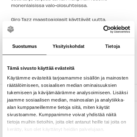
monenlaisissa valo-olosuhteissa.
Giro Tazz maastoajolasit käyttävät uutta,
keskikokoista kehystä, joka on suunniteltu
Expansion View Technology (EXV) -tekniikan
ympärille ja tarjoaa laajan näkökentän. Se sopii
mukavasti eri kasvojen muotoihin ja kokoihin.
Suostumus
Yksityiskohdat
Tietoja
Terävä optiikka ja Tear off-yhteensopiva
polykarbonaattilinssi toimivat yhdessä mukavan,
vakaan istuvuuden ja supervent-vaahtomuovin
Tämä sivusto käyttää evästeitä
kanssa.
Käytämme evästeitä tarjoamamme sisällön ja mainosten
räätälöimiseen, sosiaalisen median ominaisuuksien
tukemiseen ja kävijämäärämme analysoimiseen. Lisäksi
TILAUS JA MAKSUTAVAT
jaamme sosiaalisen median, mainosalan ja analytiikka-
alan kumppaneillemme tietoja siitä, miten käytät
sivustoamme. Kumppanimme voivat yhdistää näitä
tietoja muihin tietoihin, joita olet antanut heille tai joita on
kerätty, kun olet käyttänyt heidän palvelujaan.