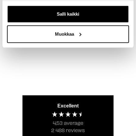
Salli kaikki
New content loaded
- Tuotteesta ei ole vielä arvosteluja -
Kirjoita ensimmäinen arvostelu
Muokkaa
tuotteesta
Excellent
4,53
average
2 488
reviews