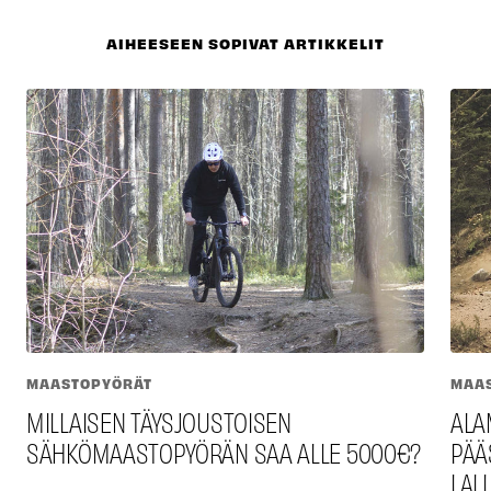
AIHEESEEN SOPIVAT ARTIKKELIT
MAASTOPYÖRÄT
MAA
MILLAISEN TÄYSJOUSTOISEN
ALAM
SÄHKÖMAASTOPYÖRÄN SAA ALLE 5000€?
PÄÄS
LAL­