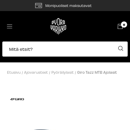
Siirry
Monipuoliset maksutavat
sisältöön
Pyörävarikko
0
Navigaatio
Mitä etsit?
Etusivu
Ajovarusteet
Pyöräilylasit
Giro Tazz MTB Ajolasit