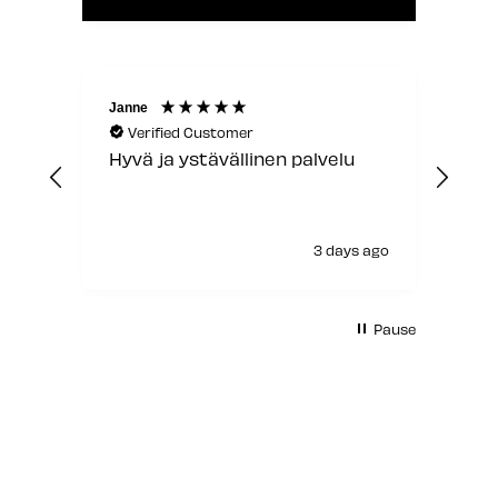
Janne
Laur
Verified Customer
V
Hyvä ja ystävällinen palvelu
Jou
3 days ago
Pause