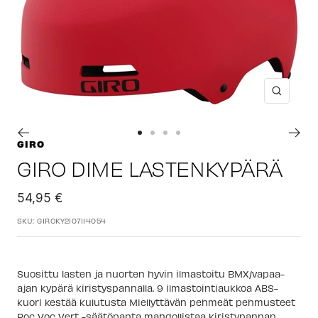
Suuren
Siirry
Siirry
Siirry
Siirry
GIRO
sivulle
sivulle
sivulle
sivulle
GIRO DIME LASTENKYPÄRÄ
1
2
3
4
Alennushinta
54,95 €
SKU:
GIROKY2107114054
Suosittu lasten ja nuorten hyvin ilmastoitu BMX/vapaa-
ajan kypärä kiristyspannalla. 9 ilmastointiaukkoa ABS-
kuori kestää kulutusta Miellyttävän pehmeät pehmusteet
Roc Voc Vert -säätöpanta mahdollistaa kiristypannan