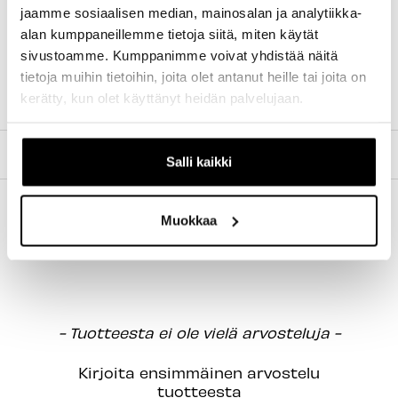
jaamme sosiaalisen median, mainosalan ja analytiikka-
alan kumppaneillemme tietoja siitä, miten käytät
KOKOSUOSITUS
sivustoamme. Kumppanimme voivat yhdistää näitä
tietoja muihin tietoihin, joita olet antanut heille tai joita on
S - (52 - 54cm)
kerätty, kun olet käyttänyt heidän palvelujaan.
TILAUS JA MAKSUTAVAT
Salli kaikki
Muokkaa
New content loaded
- Tuotteesta ei ole vielä arvosteluja -
Kirjoita ensimmäinen arvostelu
tuotteesta