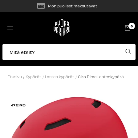
Siirry
Monipuoliset maksutavat
sisältöön
Pyörävarikko
0
Navigaatio
Mitä etsit?
Etusivu
Kypärät
Lasten kypärät
Giro Dime Lastenkypärä