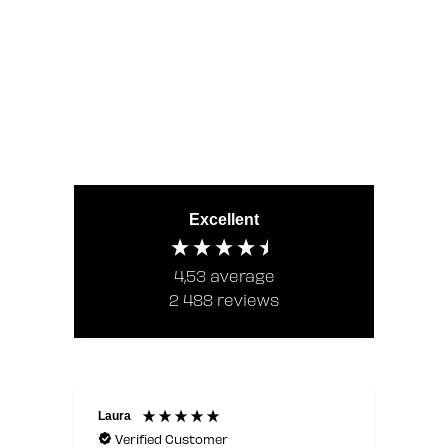
Excellent
4,53
average
2 488
reviews
Laura
Anon
Verified Customer
V