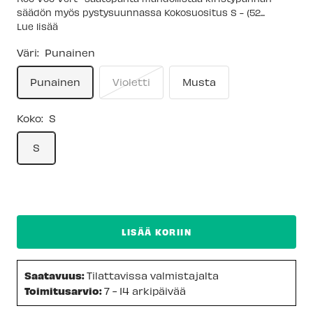
säädön myös pystysuunnassa Kokosuositus S - (52...
Lue lisää
Väri:
Punainen
Punainen
Violetti
Musta
Koko:
S
S
LISÄÄ KORIIN
Saatavuus:
Tilattavissa valmistajalta
Toimitusarvio:
7 - 14 arkipäivää