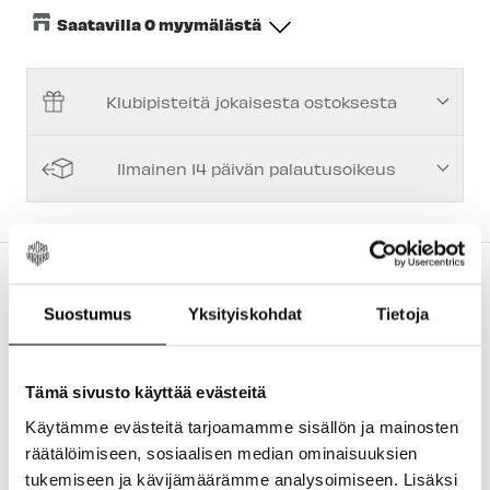
Saatavilla 0 myymälästä
Keskusvarasto
-
Tilapäisesti loppu
Klubipisteitä jokaisesta ostoksesta
Espoon Myymälä
-
Tilapäisesti loppu
Vantaan myymälä
-
Tilapäisesti loppu
Ilmainen 14 päivän palautusoikeus
Kuopion myymälä
-
Tilapäisesti loppu
Joensuun myymälä
-
Tilapäisesti loppu
Imatran myymälä
-
Tilapäisesti loppu
TUOTEKUVAUS
Jyväskylän myymälä
-
Tilapäisesti loppu
Suosittu lasten ja nuorten hyvin ilmastoitu
Suostumus
Yksityiskohdat
Tietoja
BMX/vapaa-ajan kypärä kiristyspannalla.
Lappeenrannan myymälä
-
Tilapäisesti loppu
9 ilmastointiaukkoa
Tämä sivusto käyttää evästeitä
ABS-kuori kestää kulutusta
Käytämme evästeitä tarjoamamme sisällön ja mainosten
Miellyttävän pehmeät pehmusteet
räätälöimiseen, sosiaalisen median ominaisuuksien
Roc Voc Vert -säätöpanta mahdollistaa
tukemiseen ja kävijämäärämme analysoimiseen. Lisäksi
kiristypannan säädön myös pystysuunnassa