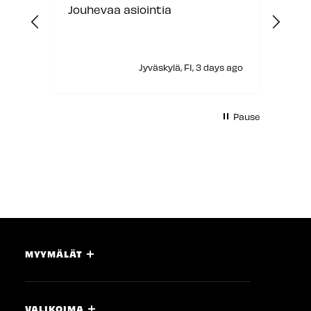
Jouhevaa asiointia
Sain
asi
myyj
s ago
Jyväskylä, FI, 3 days ago
Pause
MYYMÄLÄT
VALIKOIMA