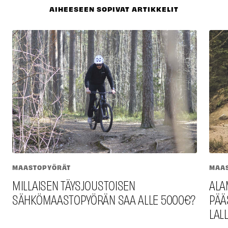
AIHEESEEN SOPIVAT ARTIKKELIT
MAASTOPYÖRÄT
MAA
MILLAISEN TÄYSJOUSTOISEN
ALAM
SÄHKÖMAASTOPYÖRÄN SAA ALLE 5000€?
PÄÄS
LAL­