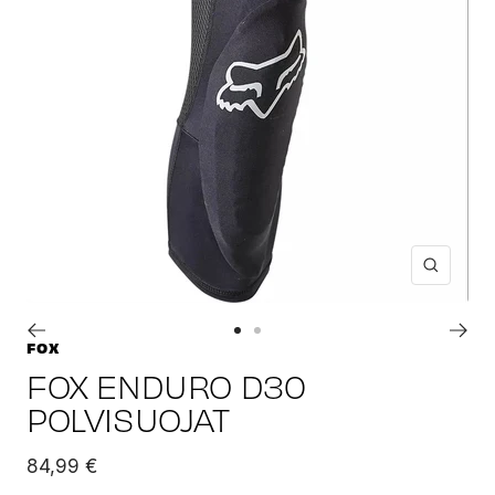
Suuren
Siirry
Siirry
FOX
sivulle
sivulle
FOX ENDURO D30
1
2
POLVISUOJAT
Alennushinta
84,99 €