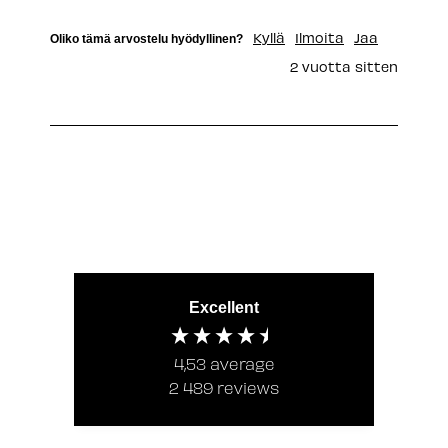
Kyllä
Ilmoita
Jaa
Oliko tämä arvostelu hyödyllinen?
2 vuotta sitten
Excellent
4,53
average
2 489
reviews