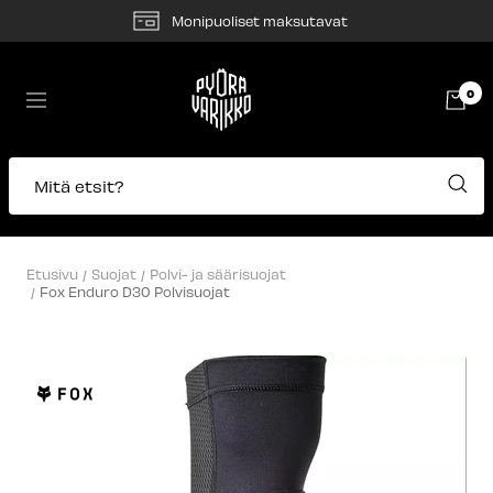
Siirry
Monipuoliset maksutavat
sisältöön
Pyörävarikko
0
Navigaatio
Mitä etsit?
Etusivu
Suojat
Polvi- ja säärisuojat
Fox Enduro D30 Polvisuojat