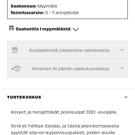
Saatavuus:
Myymälä
Toimitusarvio:
3 - 7 arkipäivää
Saatavilla 1 myymälästä
Keskusvarasto
-
Tilapäisesti loppu
Klubipisteitä jokaisesta ostoksesta
Espoon Myymälä
-
Tilapäisesti loppu
Vantaan myymälä
-
Tilapäisesti loppu
Ilmainen 14 päivän palautusoikeus
Turun myymälä
-
Tilapäisesti loppu
Kuopion myymälä
-
Tilapäisesti loppu
Joensuun myymälä
-
Saatavilla
TUOTEKUVAUS
Imatran myymälä
-
Tilapäisesti loppu
Kevyet ja hengittävät polvisuojat D3O -suojalla.
Jyväskylän myymälä
-
Tilapäisesti loppu
Sinä et hillitse itseäsi, ja tästä yksinkertaisesta
Lappeenrannan myymälä
-
Tilapäisesti loppu
syystät slip-on-kypolvisuojukset, joiden avulla