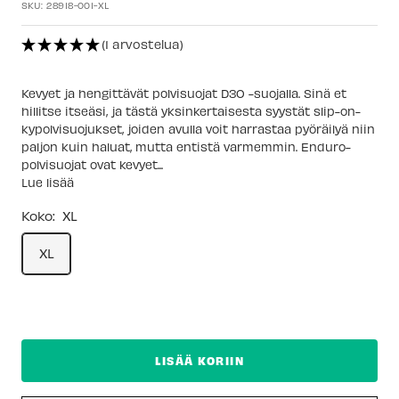
SKU:
28918-001-XL
(1 arvostelua)
Kevyet ja hengittävät polvisuojat D3O -suojalla. Sinä et
hillitse itseäsi, ja tästä yksinkertaisesta syystät slip-on-
kypolvisuojukset, joiden avulla voit harrastaa pyöräilyä niin
paljon kuin haluat, mutta entistä varmemmin. Enduro-
polvisuojat ovat kevyet...
Lue lisää
Koko:
XL
XL
LISÄÄ KORIIN