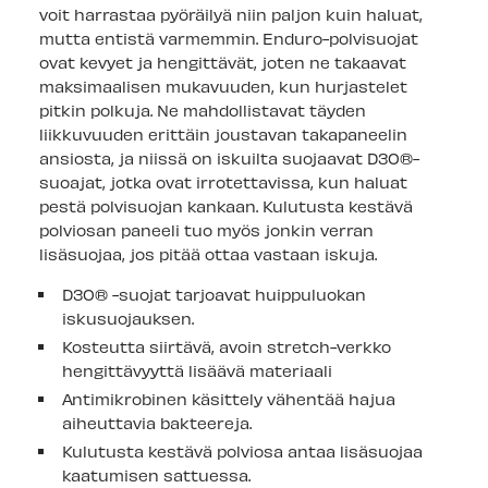
voit harrastaa pyöräilyä niin paljon kuin haluat,
mutta entistä varmemmin. Enduro-polvisuojat
ovat kevyet ja hengittävät, joten ne takaavat
maksimaalisen mukavuuden, kun hurjastelet
pitkin polkuja. Ne mahdollistavat täyden
liikkuvuuden erittäin joustavan takapaneelin
ansiosta, ja niissä on iskuilta suojaavat D3O®-
suoajat, jotka ovat irrotettavissa, kun haluat
pestä polvisuojan kankaan. Kulutusta kestävä
polviosan paneeli tuo myös jonkin verran
lisäsuojaa, jos pitää ottaa vastaan iskuja.
D3O® -suojat tarjoavat huippuluokan
iskusuojauksen.
Kosteutta siirtävä, avoin stretch-verkko
hengittävyyttä lisäävä materiaali
Antimikrobinen käsittely vähentää hajua
aiheuttavia bakteereja.
Kulutusta kestävä polviosa antaa lisäsuojaa
kaatumisen sattuessa.