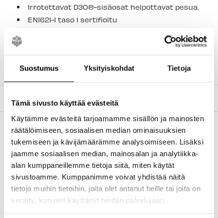
Irrotettavat D3O®-sisäosat helpottavat pesua.
EN1621-1 taso 1 sertifioitu
Huomautus: Mikään teknologia tai tuote ei voi
täysin estää loukkaantumisen tai kuoleman
riskiä.
76 % nailonia, 24 % spandex micro lycraa.
Suostumus
Yksityiskohdat
Tietoja
TILAUS JA MAKSUTAVAT
Tämä sivusto käyttää evästeitä
Käytämme evästeitä tarjoamamme sisällön ja mainosten
räätälöimiseen, sosiaalisen median ominaisuuksien
tukemiseen ja kävijämäärämme analysoimiseen. Lisäksi
jaamme sosiaalisen median, mainosalan ja analytiikka-
alan kumppaneillemme tietoja siitä, miten käytät
sivustoamme. Kumppanimme voivat yhdistää näitä
tietoja muihin tietoihin, joita olet antanut heille tai joita on
New content loaded
5.00
kerätty, kun olet käyttänyt heidän palvelujaan.
Perustuu 1 arvosteluun