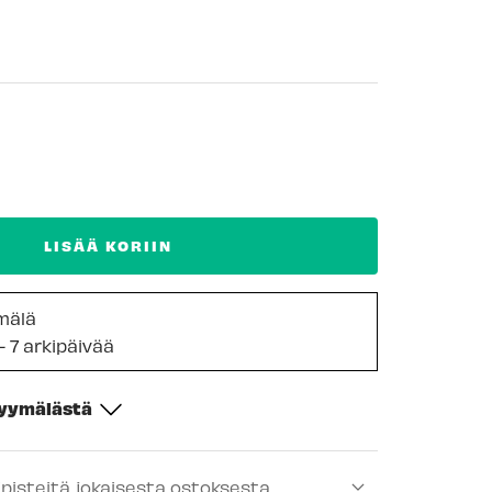
LISÄÄ KORIIN
mälä
- 7 arkipäivää
myymälästä
-
Tilapäisesti loppu
ipisteitä jokaisesta ostoksesta