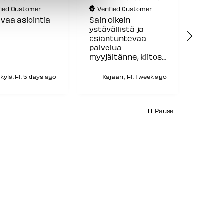
fied Customer
Verified Customer
Ve
oikein
Osaava ja
Hyvä
ällistä ja
ystävällinen palvelu
toim
ntuntevaa
lua
ltänne, kiitos
jaani, FI, 1 week ago
1 week ago
H
Pause