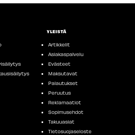
YLEISTÄ
o
Artikkelit
Asiakaspalvelu
isäilytys
Evästeet
ausisäilytys
Maksutavat
Palautukset
Peruutus
Reklamaatiot
Sopimusehdot
Takuuasiat
Tietosuojaseloste