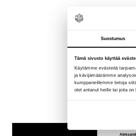
New content loaded
Suostumus
Tämä sivusto käyttää eväste
Käytämme evästeitä tarjoama
ja kävijämäärämme analysoim
kumppaneillemme tietoja siitä
olet antanut heille tai joita o
Aleksandr
Janne