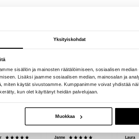
- Tuotteesta ei ole vielä arvosteluja -
Yksityiskohdat
Kirjoita ensimmäinen arvostelu tuotteesta
itä
mme sisällön ja mainosten räätälöimiseen, sosiaalisen median
iseen. Lisäksi jaamme sosiaalisen median, mainosalan ja analy
, miten käytät sivustoamme. Kumppanimme voivat yhdistää näitä t
n kerätty, kun olet käyttänyt heidän palvelujaan.
Muokkaa
Laura
Anonyy