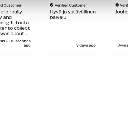
ied Customer
Verified Customer
Veri
a ystävällinen
Jouhevaa asiointia
Sain 
u
ystäv
asia
palve
myyjä
siitä!
3 days ago
Jyväskylä, FI, 5 days ago
Ka