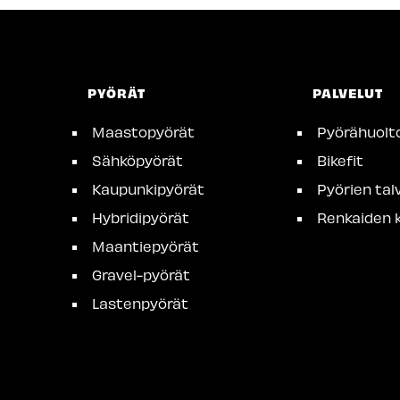
PYÖRÄT
PALVELUT
Maastopyörät
Pyörähuolt
Sähköpyörät
Bikefit
Kaupunkipyörät
Pyörien talv
Hybridipyörät
Renkaiden k
Maantiepyörät
Gravel-pyörät
Lastenpyörät