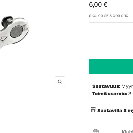
Alennushinta
6,00 €
SKU:
00 2518 003 040
Suurenna
Saatavuus:
Myy
Toimitusarvio:
3 
Saatavilla 3 
Keskusvarasto
Klub