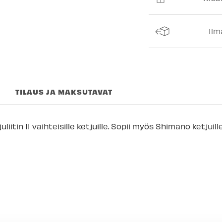
Espoon Myymäl
Vantaan myymä
Ilm
Turun myymälä
Kuopion myymä
Joensuun myym
TILAUS JA MAKSUTAVAT
Imatran myymäl
Jyväskylän myy
iitin 11 vaihteisille ketjuille. Sopii myös Shimano ketjuille
Lappeenrannan