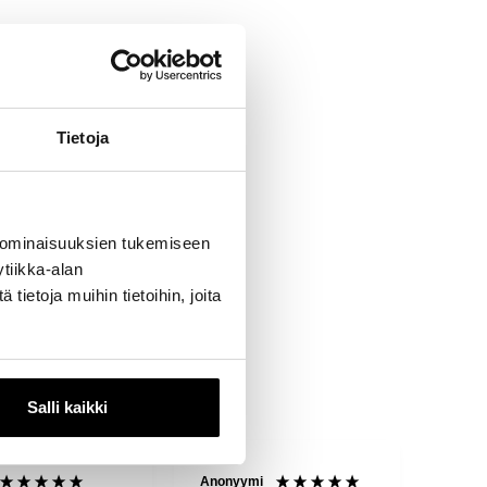
Tietoja
 ominaisuuksien tukemiseen
tiikka-alan
ietoja muihin tietoihin, joita
Salli kaikki
mi
Akumatti
Reijo 