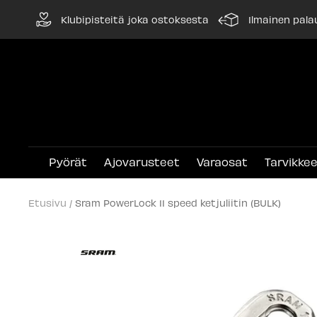
Siirry
Klubipisteitä joka ostoksesta
Ilmainen pala
sisältöön
Pyörät
Ajovarusteet
Varaosat
Tarvikke
Etusivu
Sram PowerLock 11 speed ketjuliitin (BULK)