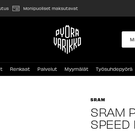
utus
Monipuoliset maksutavat
Pyörävarikko
et
Renkaat
Palvelut
Myymälät
Työsuhdepyörä
SRAM
SRAM P
SPEED K