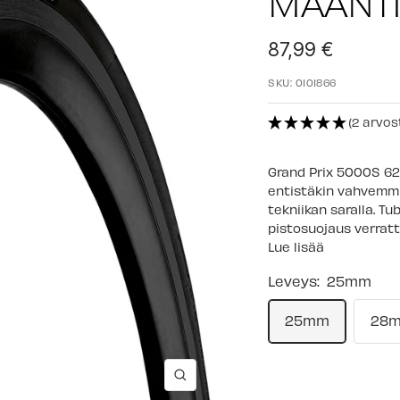
MAANT
Alennushinta
87,99 €
SKU:
0101866
(2 arvos
Grand Prix 5000S 62
entistäkin vahvemmil
tekniikan saralla. Tu
pistosuojaus verratt
Lue lisää
Leveys:
25mm
25mm
28
Suurenna