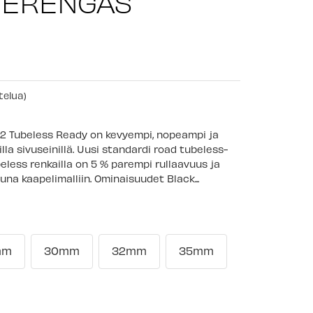
IERENGAS
telua)
2 Tubeless Ready on kevyempi, nopeampi ja
la sivuseinillä. Uusi standardi road tubeless-
beless renkailla on 5 % parempi rullaavuus ja
una kaapelimalliin. Ominaisuudet Black...
mm
30mm
32mm
35mm