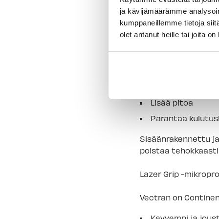
Ensiasennuksessa s
ja kävijämäärämme analysoim
rengasta kohden. Py
kumppaneillemme tietoja siitä
tasaisesti
renkaan s
olet antanut heille tai joita o
Tarkista paine enne
Black Chili -
Contine
Vähentää vierint
Lisää pitoa
Parantaa kulutus
Sisäänrakennettu ja
poistaa tehokkaasti
Lazer Grip -mikropro
Vectran on Continen
Kevyempi ja jous