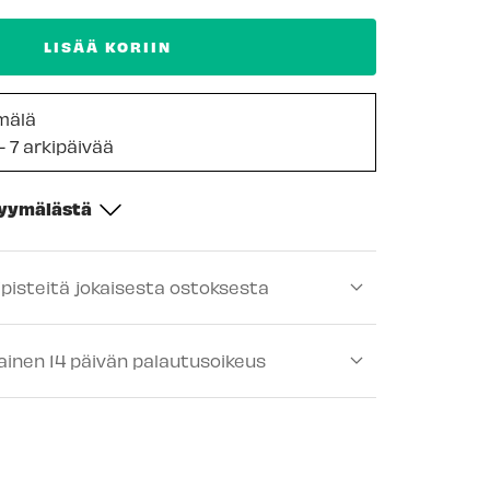
LISÄÄ KORIIN
mälä
- 7 arkipäivää
myymälästä
-
Tilapäisesti loppu
ipisteitä jokaisesta ostoksesta
ä
-
Saatavilla
lä
-
Tilapäisesti loppu
ainen 14 päivän palautusoikeus
-
Saatavilla
lä
-
Tilapäisesti loppu
älä
-
Saatavilla