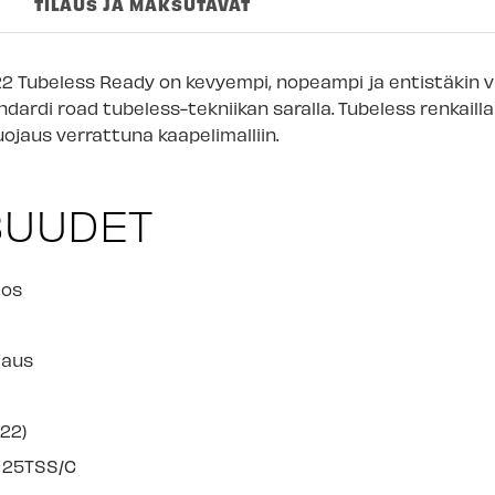
TILAUS JA MAKSUTAVAT
Imatran myymäl
Jyväskylän myy
2 Tubeless Ready on kevyempi, nopeampi ja entistäkin
v
Lappeenrannan
ndardi road tubeless-tekniikan saralla.
Tubeless renkaill
uojaus verrattuna kaapelimalliin.
SUUDET
eos
jaus
622)
 25TSS/C