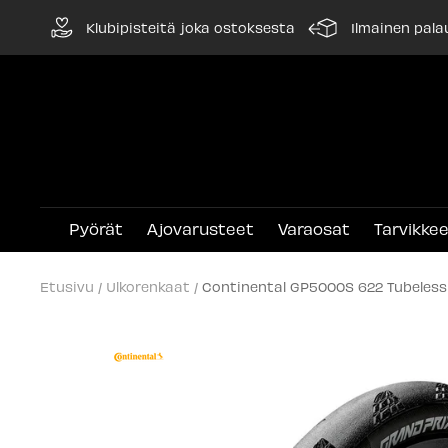
Siirry
Klubipisteitä joka ostoksesta
Ilmainen pala
sisältöön
Pyörät
Ajovarusteet
Varaosat
Tarvikke
Etusivu
Ulkorenkaat
Continental GP5000S 622 Tubeles