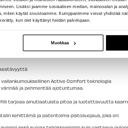
uosittelemme käyttämään vähintään 30 ml Conti RevoS
iseen. Lisäksi jaamme sosiaalisen median, mainosalan ja analy
öritä sitten rengasta (pyörää) jotta Conti RevoSealant l
, miten käytät sivustoamme. Kumppanimme voivat yhdistää näitä t
isällä. Tämän jälkeen pumppaa ilmaa sallittuun maksimi
n kerätty, kun olet käyttänyt heidän palvelujaan.
n seuraavaa ajoa ja säädä haluamaasi PSI -arvoon.
ntalin kehittämä huippukumiseos, joka tavalliseen kumi
Muokkaa
ävastusta
kestävyyttä
 vallankumouksellinen Active Comfort teknologia
 värinää ja pehmentää ajotuntumaa.
fiili tarjoaa ainutlaatuista pitoa ja luotettavuutta kaarr
talin kehittämä ja patentoima pistosuojaus, joka on:
tavampi sekä suojaa tehokkaammin kuin vastaava nylonp