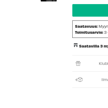
Saatavuus:
Myy
Toimitusarvio:
3 
Saatavilla 3 
Keskusvarasto
Klub
Espoon Myymäl
Vantaan myymä
Ilm
Turun myymälä
Kuopion myymä
Joensuun myym