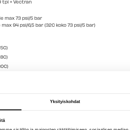
 tpi + Vectran
e max 73 psi/5 bar
 max 94 psi/6,5 bar (32C koko
73 psi/5 bar)
:
25C)
28C)
30C)
32C)
35C)
Yksityiskohdat
DOT
itä
mme sisällön ja mainosten räätälöimiseen, sosiaalisen median