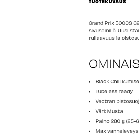
TUOTEKUVAUS
Grand Prix 5000S 62
sivuseinillä.
Uusi sta
rullaavuus ja pistos
OMINAI
Black Chili kumis
Tubeless ready
Vectran pistosuo
Väri: Musta
Paino 280 g (25-
Max vanneleveys