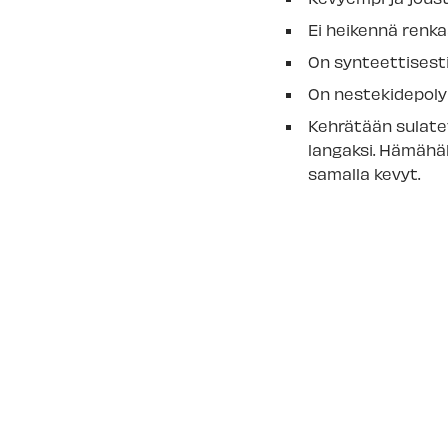
Ei heikennä renka
On synteettisesti
On nestekidepolym
Kehrätään sulate
langaksi.
Hämähäki
samalla kevyt.