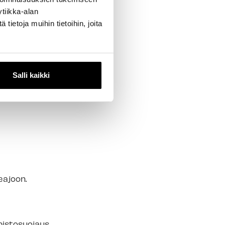
ealantia
tiikka-alan
eivää
ietoja muihin tietoihin, joita
paineeseen.
seokseen verrattuna:
Salli kaikki
eajoon.
istosuojaus.