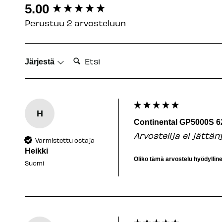
New content loaded
5.00
Perustuu 2 arvosteluun
Etsi:
Järjestä
H
Continental GP5000S 6
Arvostelija ei jättä
Varmistettu ostaja
Heikki
Oliko tämä arvostelu hyödyllin
Suomi