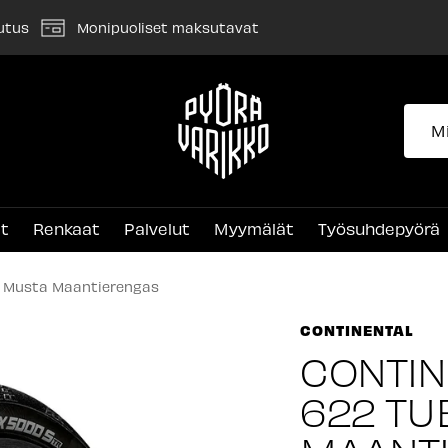
utus
Monipuoliset maksutavat
Pyörävarikko
et
Renkaat
Palvelut
Myymälät
Työsuhdepyörä
s Musta Maantierengas
CONTINENTAL
CONTIN
622 TU