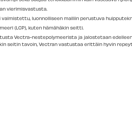
an vierimisvastusta.
 valmistettu, luonnolliseen malliin perustuva huipputekn
eeri (LCP), kuten hämähäkin seitti.
tusta Vectra-nestepolymeerista ja jalostetaan edelleen
n seitin tavoin, Vectran vastustaa erittäin hyvin repeyt