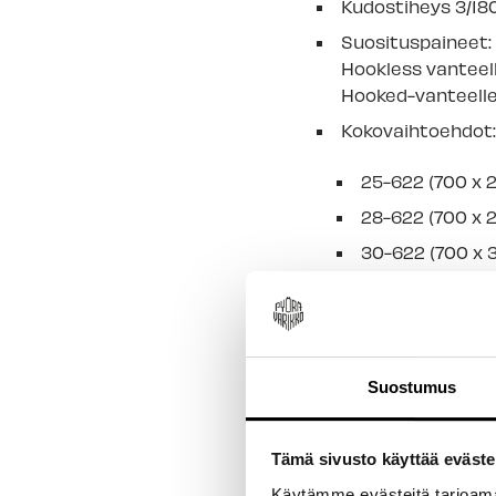
Kudostiheys 3/180
Suosituspaineet:
Hookless vanteell
Hooked-vanteelle
Kokovaihtoehdot
25-622 (700 x 
28-622 (700 x 
30-622 (700 x 
32-622 (700 x 
35-622 (700 x 
Suostumus
LISÄTIE
Tämä sivusto käyttää eväste
Käytämme evästeitä tarjoama