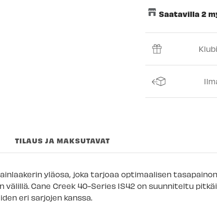
Saatavilla 2 
Keskusvarasto
Klub
Espoon Myymäl
Vantaan myymä
Ilm
Turun myymälä
Kuopion myymä
Joensuun myym
TILAUS JA MAKSUTAVAT
Imatran myymäl
Jyväskylän myy
ainlaakerin yläosa, joka tarjoaa optimaalisen tasapaino
Lappeenrannan
 välillä. Cane Creek 40-Series IS42 on suunniteltu pitkäi
den eri sarjojen kanssa.