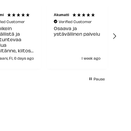
mi
Akumatti
Reijo 
fied Customer
Verified Customer
Ve
oikein
Osaava ja
Hyvä
ällistä ja
ystävällinen palvelu
toim
ntuntevaa
lua
ltänne, kiitos
aani, FI, 6 days ago
1 week ago
H
Pause