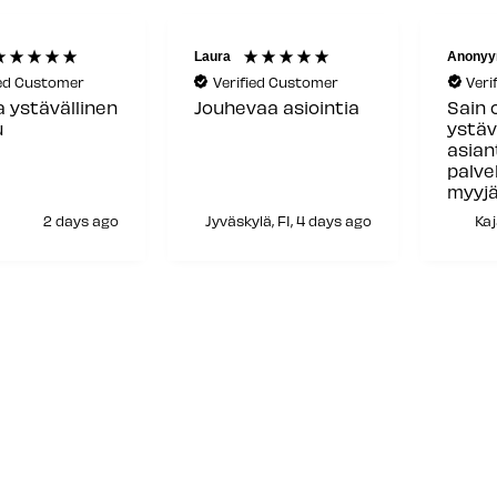
Laura
Anonyy
ied Customer
Verified Customer
Veri
a ystävällinen
Jouhevaa asiointia
Sain 
u
ystäv
asia
palve
myyjä
siitä!
2 days ago
Jyväskylä, FI, 4 days ago
Kaj