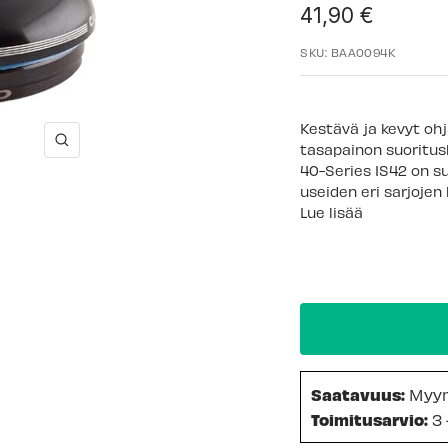
Alennushinta
41,90 €
SKU:
BAA0094K
Kestävä ja kevyt ohj
Suurenna
tasapainon suoritusk
40-Series IS42 on su
useiden eri sarjojen
Lue lisää
Saatavuus:
Myy
Toimitusarvio:
3 