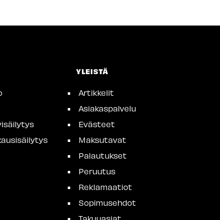
YLEISTÄ
o
Artikkelit
Asiakaspalvelu
isäilytys
Evästeet
ausisäilytys
Maksutavat
Palautukset
Peruutus
Reklamaatiot
Sopimusehdot
Takuuasiat