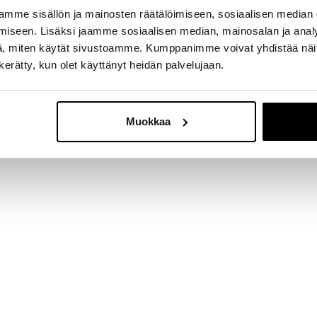
mme sisällön ja mainosten räätälöimiseen, sosiaalisen median
iseen. Lisäksi jaamme sosiaalisen median, mainosalan ja analy
, miten käytät sivustoamme. Kumppanimme voivat yhdistää näitä t
n kerätty, kun olet käyttänyt heidän palvelujaan.
- Tuotteesta ei ole vielä arvosteluja -
Muokkaa
Kirjoita ensimmäinen arvostelu tuotteesta