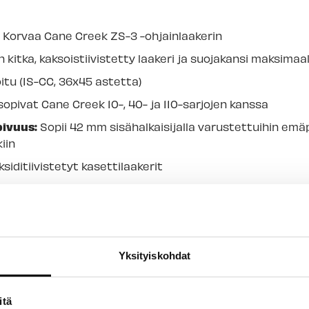
:
Korvaa Cane Creek ZS-3 -ohjainlaakerin
 kitka, kaksoistiivistetty laakeri ja suojakansi maksima
itu (IS-CC, 36x45 astetta)
opivat Cane Creek 10-, 40- ja 110-sarjojen kanssa
ivuus:
Sopii 42 mm sisähalkaisijalla varustettuihin emäput
iin
iditiivistetyt kasettilaakerit
Yksityiskohdat
itä