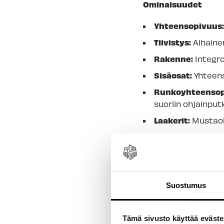
Ominaisuudet
Yhteensopivuus
Tiivistys:
Alhainen
Rakenne:
Integro
Sisäosat:
Yhteens
Runkoyhteensop
suoriin ohjainputk
Laakerit:
Mustaoks
Korkeus:
9 mm
Paino:
34 g
Suostumus
Tämä sivusto käyttää eväste