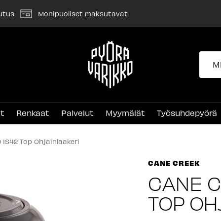
utus
Monipuoliset maksutavat
Pyörävarikko
et
Renkaat
Palvelut
Myymälät
Työsuhdepyörä
 IS42 Top Ohjainlaakeri
CANE CREEK
CANE C
TOP OH