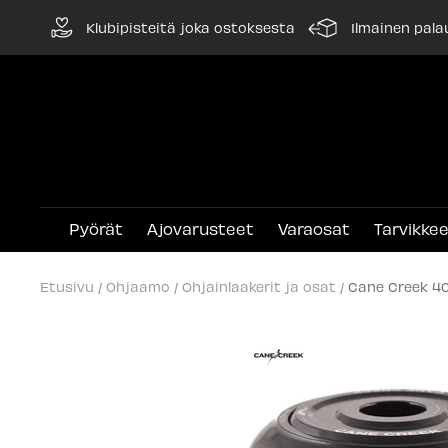
Siirry
Klubipisteitä joka ostoksesta
Ilmainen pala
sisältöön
Pyörät
Ajovarusteet
Varaosat
Tarvikke
Etusivu
Ohjaamo
Ohjainlaakerit ja osat
Cane Creek 40