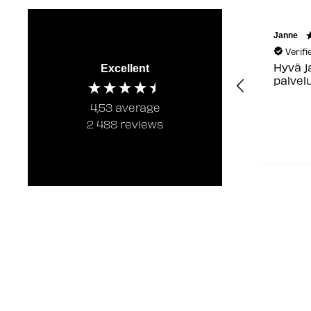
Janne
Verif
Hyvä j
Excellent
palvel
4,53
average
2 488
reviews