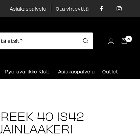
Asiakaspalvelu
Ota yhteyttä
0
Pyörävarikko Klubi
Asiakaspalvelu
Outlet
REEK 40 IS42
JAINLAAKERI