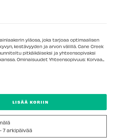
ainlaakerin yläosa, joka tarjoaa optimaalisen
yvyn, kestävyyden ja arvon välillä. Cane Creek
unniteltu pitkäikäiseksi ja yhteensopivaksi
 kanssa. Ominaisuudet Yhteensopivuus: Korvaa...
LISÄÄ KORIIN
mälä
- 7 arkipäivää