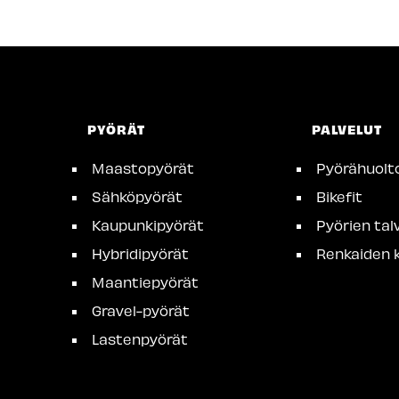
PYÖRÄT
PALVELUT
Maastopyörät
Pyörähuolt
Sähköpyörät
Bikefit
Kaupunkipyörät
Pyörien talv
Hybridipyörät
Renkaiden k
Maantiepyörät
Gravel-pyörät
Lastenpyörät