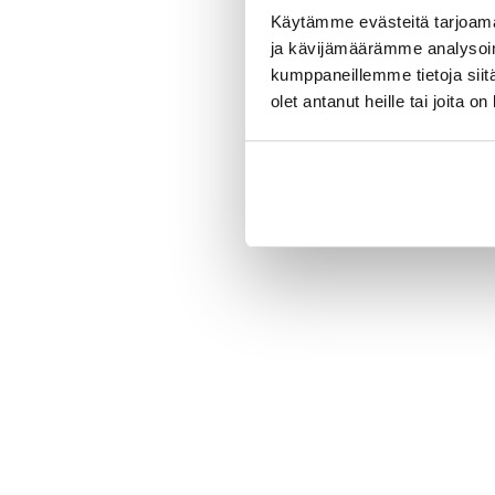
Käytämme evästeitä tarjoama
ja kävijämäärämme analysoim
kumppaneillemme tietoja siitä
olet antanut heille tai joita o
New content loaded