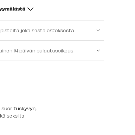
myymälästä
-
Tilapäisesti loppu
ipisteitä jokaisesta ostoksesta
ä
-
Tilapäisesti loppu
lä
-
Tilapäisesti loppu
ainen 14 päivän palautusoikeus
-
Tilapäisesti loppu
lä
-
Tilapäisesti loppu
älä
-
Saatavilla
ä
-
Tilapäisesti loppu
mälä
-
Tilapäisesti loppu
n suorituskyvyn,
 myymälä
käiseksi ja
-
Saatavilla