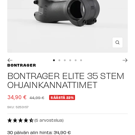
Suuren
Siirry
Siirry
Siirry
Siirry
Siirry
Siirry
BONTRAGER
sivulle
sivulle
sivulle
sivulle
sivulle
sivulle
BONTRAGER ELITE 35 STEM
1
2
3
4
5
6
OHJAINKANNATTIMET
Alennushinta
34,90 €
Normaalihinta
44,99 €
SÄÄSTÄ 22%
SKU:
5253157
(5 arvostelua)
30 päivän alin hinta:
34,90 €