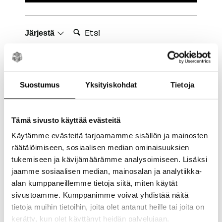
Etsi:
Järjestä
Tuotearvostelut
Suostumus
Yksityiskohdat
Tietoja
J
Tämä sivusto käyttää evästeitä
Käytämme evästeitä tarjoamamme sisällön ja mainosten
Varmistettu ostaja
Janne
räätälöimiseen, sosiaalisen median ominaisuuksien
Koivukylä, FI
tukemiseen ja kävijämäärämme analysoimiseen. Lisäksi
jaamme sosiaalisen median, mainosalan ja analytiikka-
alan kumppaneillemme tietoja siitä, miten käytät
sivustoamme. Kumppanimme voivat yhdistää näitä
Bontrager Elite 35 Stem Ohjainkannattimet 0°
x 55mm
tietoja muihin tietoihin, joita olet antanut heille tai joita on
kerätty, kun olet käyttänyt heidän palvelujaan.
Hyvä stemmi, ehkä merkintöjä voisi olla 