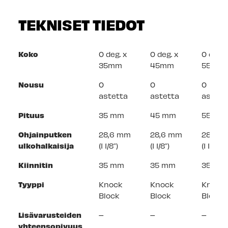
TEKNISET TIEDOT
Koko
0 deg. x
0 deg. x
0 deg. 
35mm
45mm
55mm
Nousu
0
0
0
astetta
astetta
astett
Pituus
35 mm
45 mm
55 mm
Ohjainputken
28,6 mm
28,6 mm
28,6 
ulkohalkaisija
(1 1/8″)
(1 1/8″)
(1 1/8″)
Kiinnitin
35 mm
35 mm
35 mm
Tyyppi
Knock
Knock
Knock
Block
Block
Block
Lisävarusteiden
–
–
–
yhteensopivuus