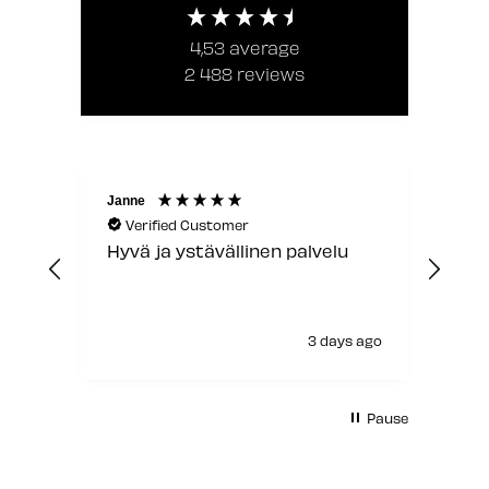
4,53
average
2 488
reviews
Janne
Laur
Verified Customer
V
Hyvä ja ystävällinen palvelu
Jou
3 days ago
Pause