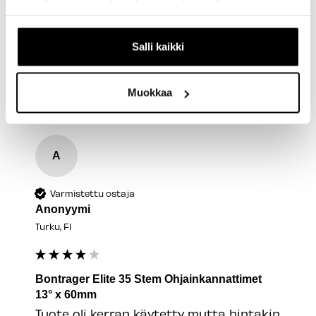
enemmin mutta hinta oli kohdillaan. 
Kyllä
Ilmoita
Jaa
Oliko tämä arvostelu hyödyllinen?
Salli kaikki
2 kuukautta sitten
Muokkaa
A
Varmistettu ostaja
Anonyymi
Turku, FI
Bontrager Elite 35 Stem Ohjainkannattimet
13° x 60mm
Tuote oli kerran käytetty mutta hintakin 