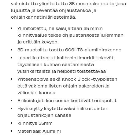
valmistettu ylimitoitettu 35 mm:n rakenne tarjoaa
Lappeenrannan myymälä
-
Saatavilla
lujuutta ja keventää ohjaustankoa ja
ohjainkannatinjärjestelmää.
Ylimitoitettu, halkaisijaltaan 35 mm:n
kiinnitysalue tekee ohjaustangosta lujemman
ja erittäin kevyen
3D-muotoiltu taottu 6061-T6-alumiinirakenne
Laserilla etsatut kalibrointimerkit tekevät
täydellisen kulman säätämisestä
yksinkertaista ja helposti toistettavaa
Yhteensopiva sekä Knock Block -tyyppisten
että vakiomallisten ohjainlaakereiden ja
väliosien kanssa
Erikoislujat, korroosionkestävät teräspultit
Hyväksytty käytettäväksi hiilikuituisten
ohjaustankojen kanssa
Kiinnitys 35mm
Materiaali: Alumiini