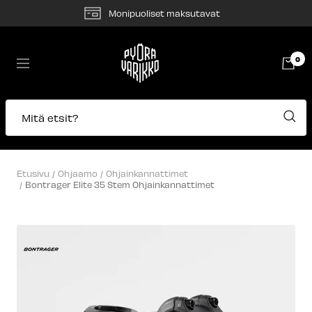
Siirry
Monipuoliset maksutavat
sisältöön
Pyörävarikko
0
Navigaatio
Mitä etsit?
Etusivu
Ohjaamo
Ohjainkannattimet
Bontrager Elite 35 Stem Ohjainkannattimet