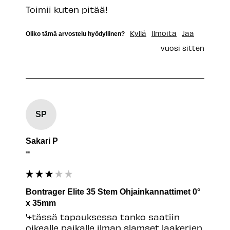
Toimii kuten pitää!
Kyllä
Ilmoita
Jaa
Oliko tämä arvostelu hyödyllinen?
vuosi sitten
SP
Sakari P
""
Bontrager Elite 35 Stem Ohjainkannattimet 0°
x 35mm
'+tässä tapauksessa tanko saatiin 
oikealle paikalle ilman slamset laakerien 