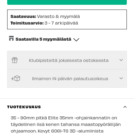
Saatavuus:
Varasto & myymälä
Toimitusarvio:
3 - 7 arkipäivää
Saatavilla 5 myymälästä
Keskusvarasto
-
Saatavilla
Klubipisteitä jokaisesta ostoksesta
Espoon Myymälä
-
Saatavilla
Vantaan myymälä
-
Saatavilla
Ilmainen 14 päivän palautusoikeus
Turun myymälä
-
Tilapäisesti loppu
Kuopion myymälä
-
Tilapäisesti loppu
Joensuun myymälä
-
Saatavilla
TUOTEKUVAUS
Imatran myymälä
-
Saatavilla
35 - 90mm pitkä Elite 35mm -ohjainkannatin on
täydellinen lisä kenen tahansa maastopyöräilijän
Jyväskylän myymälä
-
Tilapäisesti loppu
ohjaamoon. Kevyt 6061-T6 3D -alumiinista