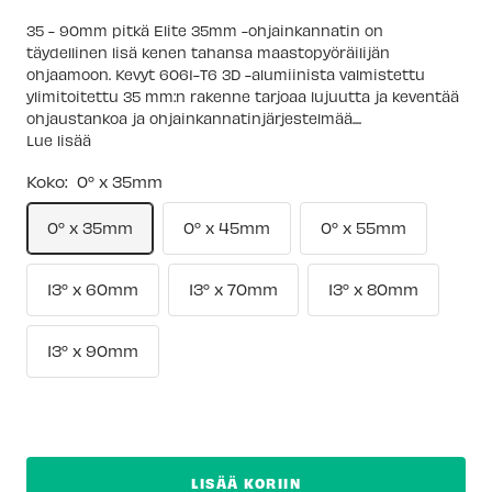
35 - 90mm pitkä Elite 35mm -ohjainkannatin on
täydellinen lisä kenen tahansa maastopyöräilijän
ohjaamoon. Kevyt 6061-T6 3D -alumiinista valmistettu
ylimitoitettu 35 mm:n rakenne tarjoaa lujuutta ja keventää
ohjaustankoa ja ohjainkannatinjärjestelmää....
Lue lisää
Koko:
0° x 35mm
0° x 35mm
0° x 45mm
0° x 55mm
13° x 60mm
13° x 70mm
13° x 80mm
13° x 90mm
LISÄÄ KORIIN