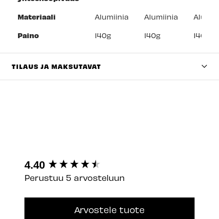
Materiaali
Alumiinia
Alumiinia
Alumii
Paino
140g
140g
140g
TILAUS JA MAKSUTAVAT
New content loaded
4.40
Perustuu 5 arvosteluun
Arvostele tuote