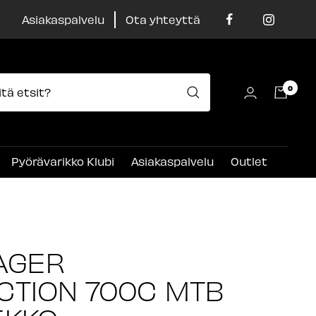
Asiakaspalvelu
Ota yhteyttä
0
Pyörävarikko Klubi
Asiakaspalvelu
Outlet
AGER
TION 700C MTB