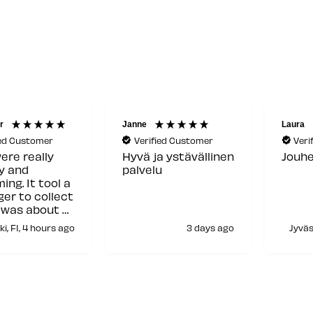
r
Janne
Laura
ied Customer
Verified Customer
Veri
ere really
Hyvä ja ystävällinen
Jouhe
ly and
palvelu
ing. It tool a
ger to collect
t was about a
ime and only
ki, FI, 4 hours ago
3 days ago
Jyväs
rson was
le in the
at that
t but other
his it was