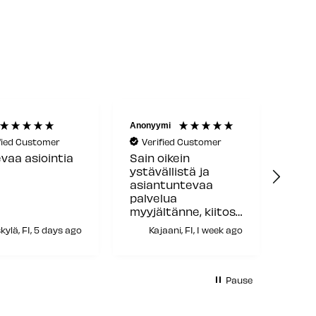
Anonyymi
Akuma
fied Customer
Verified Customer
Ve
vaa asiointia
Sain oikein
Osaa
ystävällistä ja
ystä
asiantuntevaa
palvelua
myyjältänne, kiitos
siitä!
kylä, FI, 5 days ago
Kajaani, FI, 1 week ago
Pause