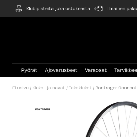
Siirry
Klubipisteitä joka ostoksesta
Ilmainen pala
sisältöön
Pyörät
Ajovarusteet
Varaosat
Tarvikke
Etusivu
Kiekot ja navat
Takakiekot
Bontrager Connect