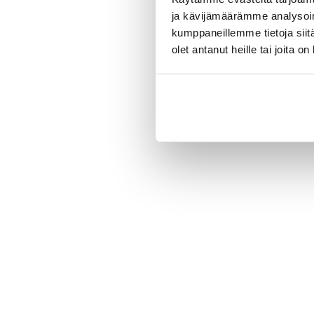
ja kävijämäärämme analysoim
kumppaneillemme tietoja siitä
olet antanut heille tai joita o
New content loaded