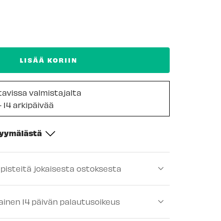
LISÄÄ KORIIN
ttavissa valmistajalta
- 14 arkipäivää
myymälästä
-
Tilapäisesti loppu
ipisteitä jokaisesta ostoksesta
ä
-
Tilapäisesti loppu
lä
-
Tilapäisesti loppu
ainen 14 päivän palautusoikeus
lä
-
Tilapäisesti loppu