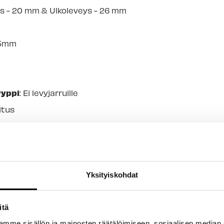
ys - 20 mm & Ulkoleveys - 26 mm
35mm
yyppi
: Ei levyjarruille
kitus
er
inia
 / rataspakan kiinnitys
Yksityiskohdat
maasto/maantie, 8/9/10 vaihdetta
itä
mme sisällön ja mainosten räätälöimiseen, sosiaalisen median