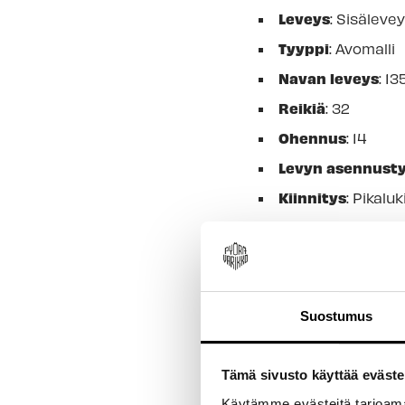
Leveys
: S
isäleve
Tyyppi
: Avomalli
Navan leveys
: 1
Reikiä
: 32
Ohennus
: 14
L
evyn asennust
Kiinnitys
: Pikalu
Venttiili
: Schrad
Materiaali
: Alumi
Tuotevaihtoehdot
Suostumus
Shimano/SRAM, 
Kierteellinen
Tämä sivusto käyttää eväste
Käytämme evästeitä tarjoama