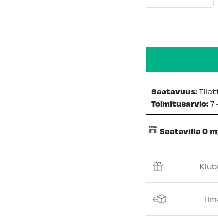
Saatavuus:
Tila
Toimitusarvio:
7 
Saatavilla 0 
Keskusvarasto
Klub
Espoon Myymäl
Vantaan myymä
Ilm
Kuopion myymä