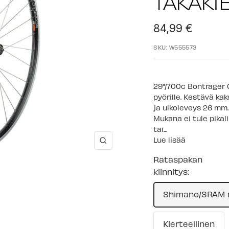
TAKAKI
Alennushinta
84,99 €
SKU:
W555573
29"/700c Bontrager 
pyörille. Kestävä ka
ja ulkoleveys 26 mm.
Mukana ei tule pikal
tai...
Lue lisää
Suurenna
Rataspakan
kiinnitys:
Shimano/SRAM m
Kierteellinen