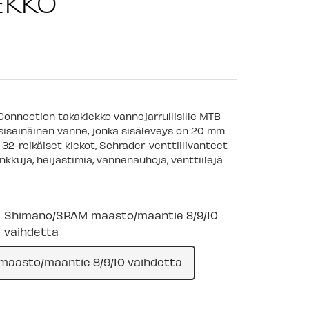
EKKO
Connection takakiekko vannejarrullisille MTB
ksiseinäinen vanne, jonka sisäleveys on 20 mm
 32-reikäiset kiekot, Schrader-venttiilivanteet
inkkuja, heijastimia, vannenauhoja, venttiilejä
Shimano/SRAM maasto/maantie 8/9/10
vaihdetta
aasto/maantie 8/9/10 vaihdetta