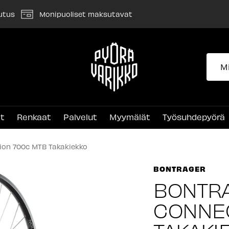
utus
Monipuoliset maksutavat
Pyörävarikko
et
Renkaat
Palvelut
Myymälät
Työsuhdepyörä
ion 700c MTB Takakiekko
BONTRAGER
BONTR
CONNEC