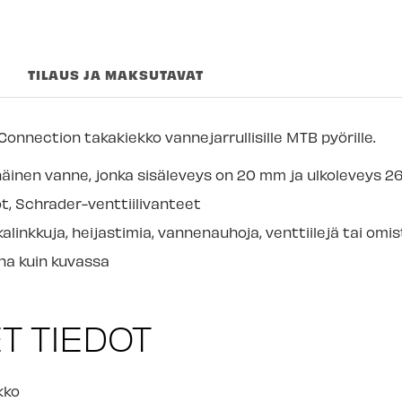
Joensuun myym
Imatran myymäl
TILAUS JA MAKSUTAVAT
Jyväskylän myy
Lappeenrannan
onnection takakiekko vannejarrullisille MTB pyörille.
äinen vanne, jonka sisäleveys on 20 mm ja ulkoleveys 2
ot, Schrader-venttiilivanteet
kalinkkuja, heijastimia, vannenauhoja, venttiilejä tai om
na kuin kuvassa
T TIEDOT
kko