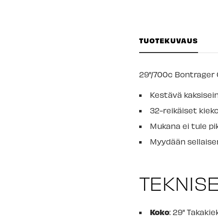
TUOTEKUVAUS
29"/700c Bontrager C
Kestävä kaksisein
32-reikäiset kiek
Mukana ei tule pi
Myydään sellaise
TEKNISE
Koko
: 29" Takakie