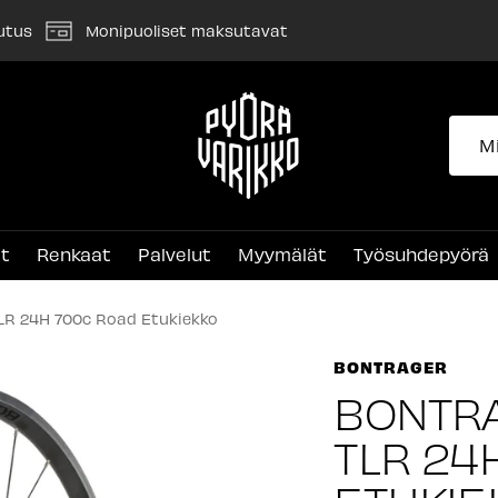
utus
Monipuoliset maksutavat
Pyörävarikko
et
Renkaat
Palvelut
Myymälät
Työsuhdepyörä
TLR 24H 700c Road Etukiekko
BONTRAGER
BONTRA
TLR 24