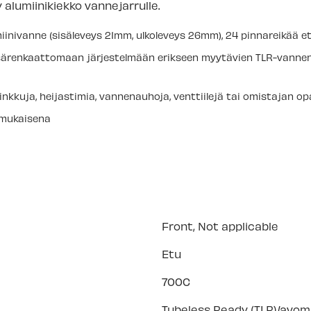
 alumiinikiekko vannejarrulle
.
iinivanne (sisäleveys 21mm, ulkoleveys 26mm), 24 pinnareikää e
ärenkaattomaan järjestelmään erikseen myytävien TLR-vannena
linkkuja, heijastimia, vannenauhoja, venttiilejä tai omistajan o
 mukaisena
Front, Not applicable
Etu
700C
Tubeless Ready (TLR)/avoma