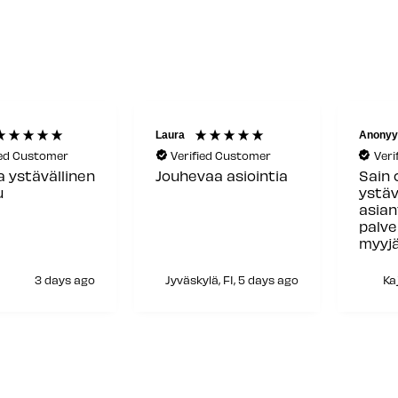
Laura
Anonyy
ied Customer
Verified Customer
Veri
a ystävällinen
Jouhevaa asiointia
Sain 
u
ystäv
asia
palve
myyjä
siitä!
3 days ago
Jyväskylä, FI, 5 days ago
Ka