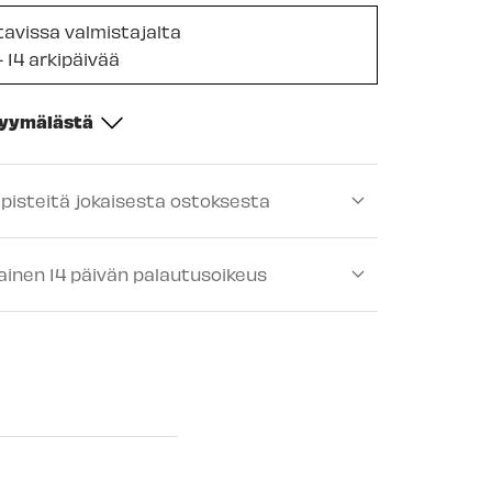
ttavissa valmistajalta
- 14 arkipäivää
myymälästä
-
Tilapäisesti loppu
ipisteitä jokaisesta ostoksesta
ä
-
Tilapäisesti loppu
lä
-
Tilapäisesti loppu
ainen 14 päivän palautusoikeus
lä
-
Tilapäisesti loppu
älä
-
Tilapäisesti loppu
ä
-
Tilapäisesti loppu
mälä
-
Tilapäisesti loppu
 myymälä
-
Tilapäisesti loppu