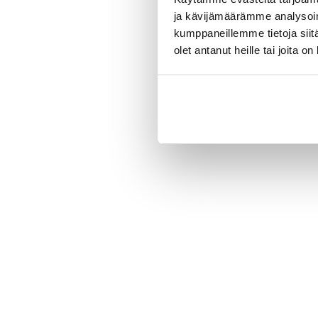
ja kävijämäärämme analysoim
kumppaneillemme tietoja siitä
olet antanut heille tai joita o
New content loaded