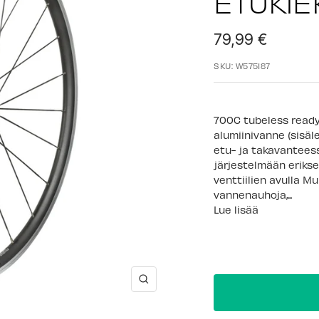
ETUKIE
Alennushinta
79,99 €
SKU:
W575187
700C tubeless ready 
alumiinivanne (sisäl
etu- ja takavantee
järjestelmään eriks
venttiilien avulla Mu
vannenauhoja,...
Lue lisää
Suurenna