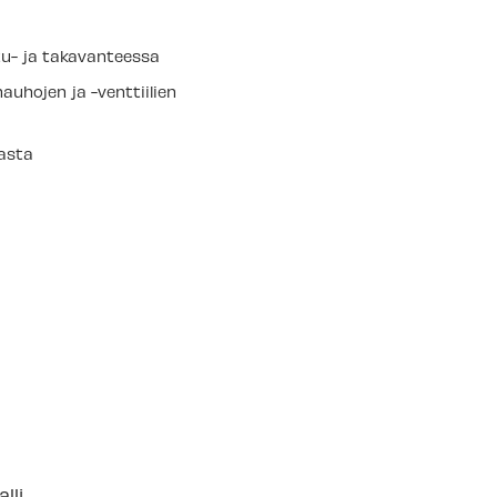
tu- ja takavanteessa
uhojen ja -venttiilien
pasta
lli