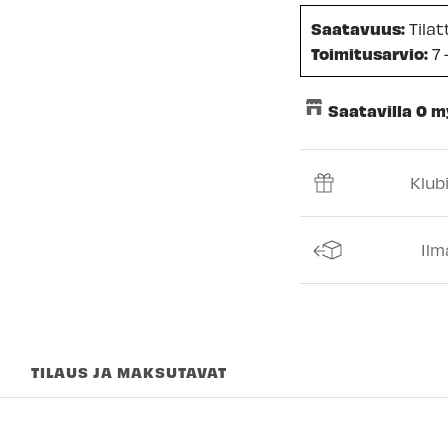
Saatavuus:
Tila
Toimitusarvio:
7 
Saatavilla 0 
Keskusvarasto
Klub
Espoon Myymäl
Vantaan myymä
Ilm
Kuopion myymä
Joensuun myym
Imatran myymäl
TILAUS JA MAKSUTAVAT
Jyväskylän myy
Lappeenrannan