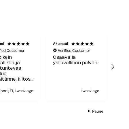
mi
Akumatti
Reijo 
fied Customer
Verified Customer
Ve
oikein
Osaava ja
Hyvä
ällistä ja
ystävällinen palvelu
toim
ntuntevaa
lua
ltänne, kiitos
jaani, FI, 1 week ago
1 week ago
H
Pause