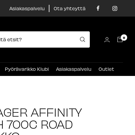
Asiakaspalvelu
Ota yhteyttä
0
Pyörävarikko Klubi
Asiakaspalvelu
Outlet
GER AFFINITY
H 700C ROAD