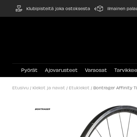
Siirry
Klubipisteitä joka ostoksesta
Ilmainen pala
sisältöön
Pyörät
Ajovarusteet
Varaosat
Tarvikke
Etusivu
Kiekot ja navat
Etukiekot
Bontrager Affinity 