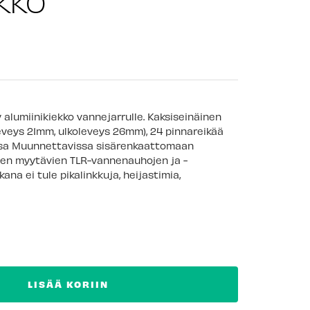
KKO
alumiinikiekko vannejarrulle. Kaksiseinäinen
eveys 21mm, ulkoleveys 26mm), 24 pinnareikää
ssa Muunnettavissa sisärenkaattomaan
een myytävien TLR-vannenauhojen ja -
kana ei tule pikalinkkuja, heijastimia,
LISÄÄ KORIIN