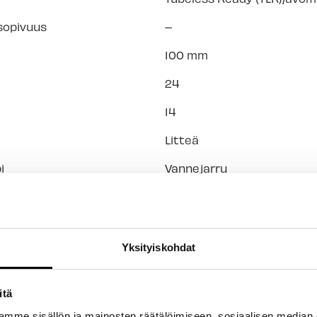
sopivuus
–
100 mm
24
14
Litteä
i
Vannejarru
Pikalukitus
Messinki
Yksityiskohdat
Presta
Alumiinia
itä
mme sisällön ja mainosten räätälöimiseen, sosiaalisen median