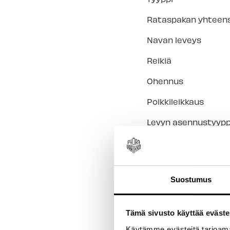
Rataspakan yhteen
Navan leveys
Reikiä
Ohennus
Poikkileikkaus
Levyn asennustyypp
Kiinnitys
Nipan lukitustyyppi
Suostumus
Venttiili
Materiaali - Reunus
Tämä sivusto käyttää eväste
Käytämme evästeitä tarjoama