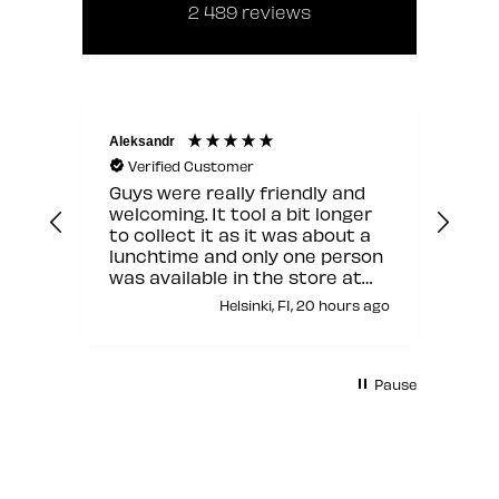
2 489
reviews
Aleksandr
Jann
Verified Customer
V
Guys were really friendly and
Hyv
welcoming. It tool a bit longer
to collect it as it was about a
lunchtime and only one person
was available in the store at
that moment but other than
Helsinki, FI, 20 hours ago
this it was fine.
Pause