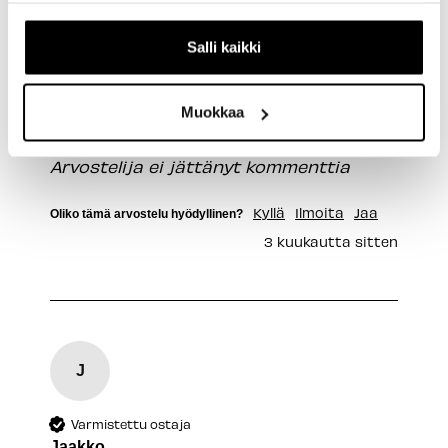
Varmistettu ostaja
Salli kaikki
Veikko
Muokkaa
Trek Single Pannier Sivulaukku
Arvostelija ei jättänyt kommenttia
Kyllä
Ilmoita
Jaa
Oliko tämä arvostelu hyödyllinen?
3 kuukautta sitten
J
Varmistettu ostaja
Jaakko