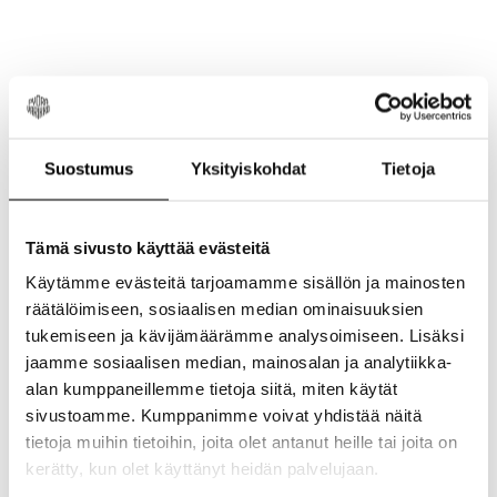
New content loaded
4.00
Perustuu 4 arvosteluun
Suostumus
Yksityiskohdat
Tietoja
Arvostele tuote
Tämä sivusto käyttää evästeitä
Käytämme evästeitä tarjoamamme sisällön ja mainosten
Etsi:
räätälöimiseen, sosiaalisen median ominaisuuksien
Järjestä
tukemiseen ja kävijämäärämme analysoimiseen. Lisäksi
jaamme sosiaalisen median, mainosalan ja analytiikka-
Tuotearvostelut
alan kumppaneillemme tietoja siitä, miten käytät
sivustoamme. Kumppanimme voivat yhdistää näitä
tietoja muihin tietoihin, joita olet antanut heille tai joita on
kerätty, kun olet käyttänyt heidän palvelujaan.
V