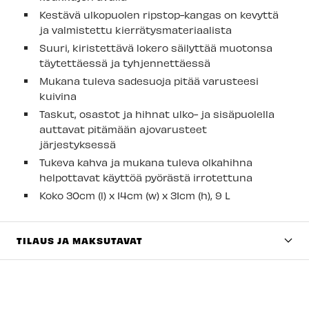
Kestävä ulkopuolen ripstop-kangas on kevyttä
ja valmistettu kierrätysmateriaalista
Suuri, kiristettävä lokero säilyttää muotonsa
täytettäessä ja tyhjennettäessä
Mukana tuleva sadesuoja pitää varusteesi
kuivina
Taskut, osastot ja hihnat ulko- ja sisäpuolella
auttavat pitämään ajovarusteet
järjestyksessä
Tukeva kahva ja mukana tuleva olkahihna
helpottavat käyttöä pyörästä irrotettuna
Koko
30cm (l) x 14cm (w) x 31cm (h), 9 L
TILAUS JA MAKSUTAVAT