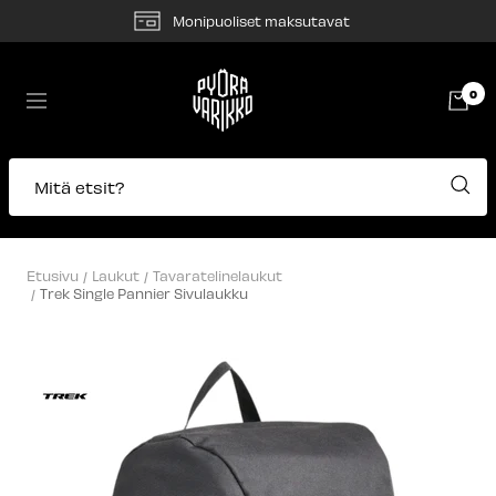
Siirry
Monipuoliset maksutavat
sisältöön
Pyörävarikko
0
Navigaatio
Mitä etsit?
Etusivu
Laukut
Tavaratelinelaukut
Trek Single Pannier Sivulaukku