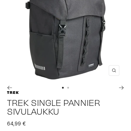
Suuren
Siirry
Siirry
TREK
sivulle
sivulle
TREK SINGLE PANNIER
1
2
SIVULAUKKU
Alennushinta
64,99 €