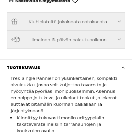
Saatavilla 5 myymälästä
Keskusvarasto
-
Tilapäisesti loppu
Klubipisteitä jokaisesta ostoksesta
Espoon Myymälä
-
Tilapäisesti loppu
Vantaan myymälä
-
Saatavilla
Ilmainen 14 päivän palautusoikeus
Turun myymälä
-
Tilapäisesti loppu
Kuopion myymälä
-
Saatavilla
Joensuun myymälä
-
Saatavilla
TUOTEKUVAUS
Imatran myymälä
-
Tilapäisesti loppu
Trek Single Pannier on yksinkertainen, kompakti
sivulaukku, jossa voit kuljettaa tavaroita ja
Jyväskylän myymälä
-
Saatavilla
hyödyntää pyörääsi monipuolisemmin. Asennus
on helppo ja tukeva, ja ulkoiset taskut ja lokerot
Lappeenrannan myymälä
-
Saatavilla
auttavat pitämään kuorman paikallaan ja
järjestyksessä.
Kiinnittyy tukevasti moniin erityyppisiin
takatavaratelineisiin tarranauhojen ja
koukkujen avulla