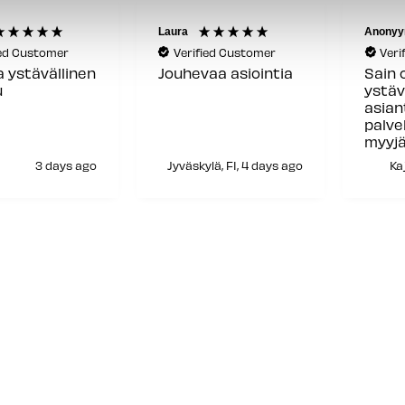
Laura
Anonyy
ied Customer
Verified Customer
Veri
a ystävällinen
Jouhevaa asiointia
Sain 
u
ystäv
asia
palve
myyjä
siitä!
3 days ago
Jyväskylä, FI, 4 days ago
Kaj