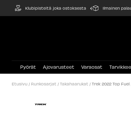
Siirry
Klubipisteitä joka ostoksesta
Ilmainen pala
sisältöön
Pyörät
Ajovarusteet
Varaosat
Tarvikke
Etusivu
Runkosarjat
Takahaarukat
Trek 2022 Top Fue