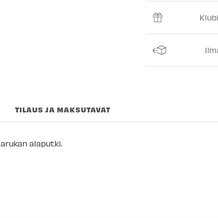
Keskusvarasto
Klub
Espoon Myymäl
Vantaan myymä
Ilm
Kuopion myymä
Joensuun myym
Imatran myymäl
TILAUS JA MAKSUTAVAT
Jyväskylän myy
Lappeenrannan
arukan alaputki.