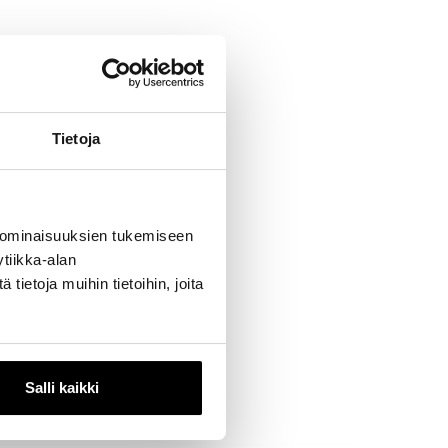
Tietoja
 ominaisuuksien tukemiseen
tiikka-alan
ietoja muihin tietoihin, joita
Salli kaikki