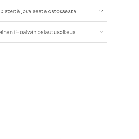
-
Tilapäisesti loppu
ipisteitä jokaisesta ostoksesta
ä
-
Tilapäisesti loppu
lä
-
Tilapäisesti loppu
ainen 14 päivän palautusoikeus
lä
-
Tilapäisesti loppu
älä
-
Tilapäisesti loppu
ä
-
Tilapäisesti loppu
mälä
-
Tilapäisesti loppu
 myymälä
-
Tilapäisesti loppu