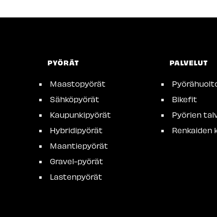
PYÖRÄT
PALVELUT
Maastopyörät
Pyörähuolt
Sähköpyörät
Bikefit
Kaupunkipyörät
Pyörien talv
Hybridipyörät
Renkaiden k
Maantiepyörät
Gravel-pyörät
Lastenpyörät