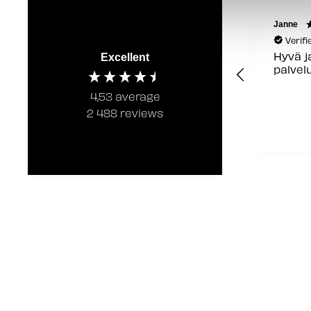
Janne
Verif
Hyvä j
Excellent
palvel
4,53
average
2 488
reviews