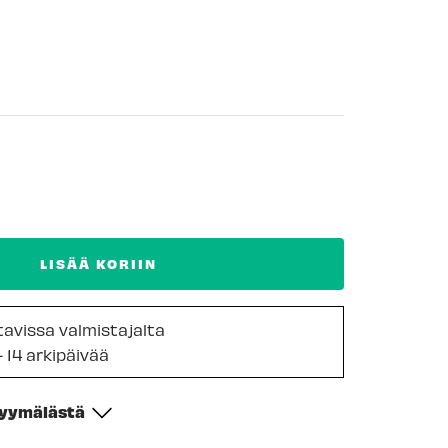
LISÄÄ KORIIN
ttavissa valmistajalta
- 14 arkipäivää
myymälästä