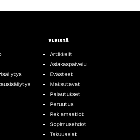
YLEISTÄ
o
Artikkelit
Asiakaspalvelu
isäilytys
Evästeet
ausisäilytys
Maksutavat
Palautukset
Peruutus
Reklamaatiot
Sopimusehdot
Takuuasiat