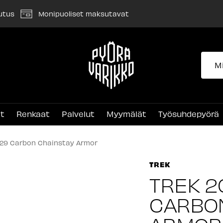
utus
Monipuoliset maksutavat
Pyörävarikko
et
Renkaat
Palvelut
Myymälät
Työsuhdepyörä
l 29 Carbon Chainstay Armor
TREK
TREK 2
CARBON