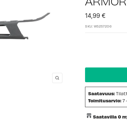
ARMOR
Alennushinta
14,99 €
SKU:
W5257206
Suurenna
Saatavuus:
Tila
Toimitusarvio:
7 
Saatavilla 0 