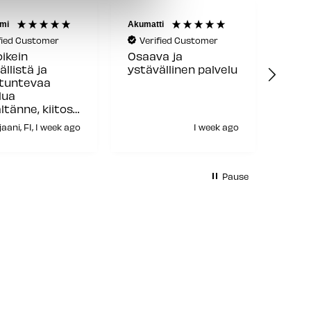
mi
Akumatti
Reijo 
fied Customer
Verified Customer
Ve
oikein
Osaava ja
Hyvä
ällistä ja
ystävällinen palvelu
toim
ntuntevaa
lua
ltänne, kiitos
aani, FI, 1 week ago
1 week ago
H
Pause