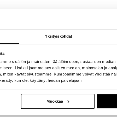
- Tuotteesta ei ole vielä arvosteluja -
Yksityiskohdat
Kirjoita ensimmäinen arvostelu tuotteesta
itä
mme sisällön ja mainosten räätälöimiseen, sosiaalisen median
iseen. Lisäksi jaamme sosiaalisen median, mainosalan ja analy
, miten käytät sivustoamme. Kumppanimme voivat yhdistää näitä t
n kerätty, kun olet käyttänyt heidän palvelujaan.
Muokkaa