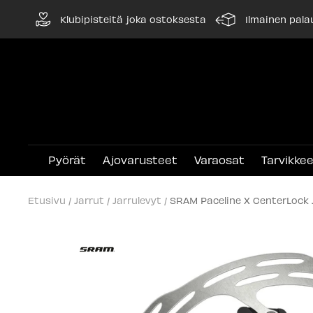
Siirry
Klubipisteitä joka ostoksesta
Ilmainen pala
sisältöön
Pyörät
Ajovarusteet
Varaosat
Tarvikke
Etusivu
Jarrut
Jarrulevyt
SRAM Paceline X CenterLock 