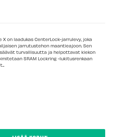
 X on laadukas CenterLock-jarrulevy, joka
hiljaisen jarrutustehon maantieajoon. Sen
isäävät turvallisuutta ja helpottavat kiekon
oimitetaan SRAM Lockring -lukitusrenkaan
...
LISÄÄ KORIIN