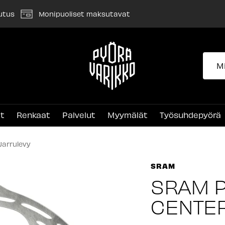
utus
Monipuoliset maksutavat
Pyörävarikko
et
Renkaat
Palvelut
Myymälät
Työsuhdepyörä
Jarrulevy
SRAM
SRAM P
CENTER