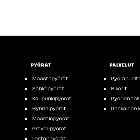
PYÖRÄT
PALVELUT
Maastopyörät
Pyörähuolt
Sähköpyörät
Bikefit
Kaupunkipyörät
Pyörien talv
Hybridipyörät
Renkaiden k
Maantiepyörät
Gravel-pyörät
Lastenpyörät