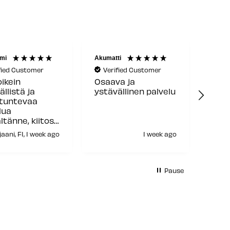
mi
Akumatti
Reijo 
fied Customer
Verified Customer
Ve
oikein
Osaava ja
Hyvä
ällistä ja
ystävällinen palvelu
toim
ntuntevaa
lua
ltänne, kiitos
aani, FI, 1 week ago
1 week ago
H
Pause