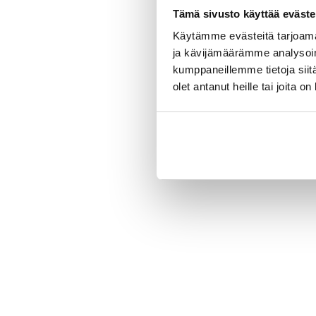
Tämä sivusto käyttää eväste
Käytämme evästeitä tarjoama
ja kävijämäärämme analysoim
kumppaneillemme tietoja siitä
olet antanut heille tai joita o
New content loaded