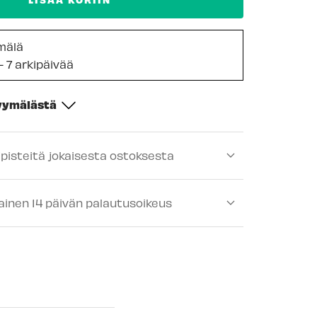
mälä
- 7 arkipäivää
myymälästä
-
Tilapäisesti loppu
ipisteitä jokaisesta ostoksesta
ä
-
Saatavilla
lä
-
Tilapäisesti loppu
ainen 14 päivän palautusoikeus
-
Tilapäisesti loppu
lä
-
Tilapäisesti loppu
älä
-
Tilapäisesti loppu
ä
-
Tilapäisesti loppu