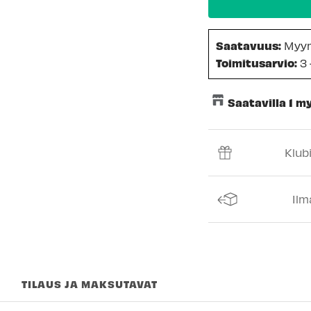
Saatavuus:
Myy
Toimitusarvio:
3 
Saatavilla 1 
Keskusvarasto
Klub
Espoon Myymäl
Vantaan myymä
Ilm
Turun myymälä
Kuopion myymä
Joensuun myym
TILAUS JA MAKSUTAVAT
Imatran myymäl