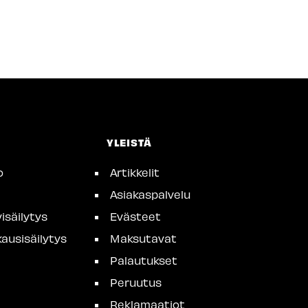
YLEISTÄ
o
Artikkelit
Asiakaspalvelu
isäilytys
Evästeet
ausisäilytys
Maksutavat
Palautukset
Peruutus
Reklamaatiot