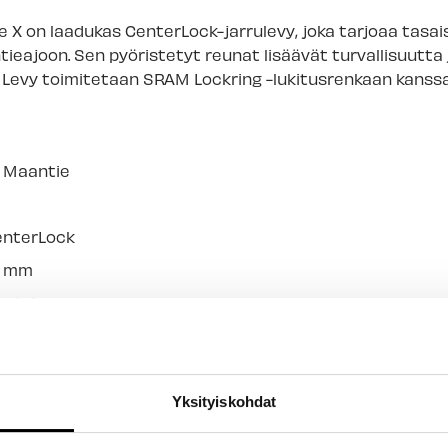
Jyväskylän myy
X on laadukas CenterLock-jarrulevy, joka tarjoaa tasais
Lappeenrannan
ieajoon. Sen pyöristetyt reunat lisäävät turvallisuutta
 Levy toimitetaan SRAM Lockring -lukitusrenkaan kanssa
Maantie
nterLock
0 mm
ckring
tetyt reunat turvallisuuden ja asennuksen helpottamis
Rotor Paceline X CenterLock
Yksityiskohdat