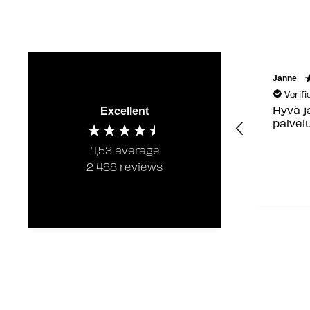
Janne
Verif
Hyvä j
Excellent
palvel
4,53
average
2 488
reviews