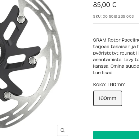
Alennushinta
85,00 €
SKU:
00 5018 235 003
SRAM Rotor Paceline
tarjoaa tasaisen ja 
pyöristetyt reunat l
asentamista. Levy t
kanssa. Ominaisuudet
Lue lisää
Koko:
160mm
160mm
Suurenna