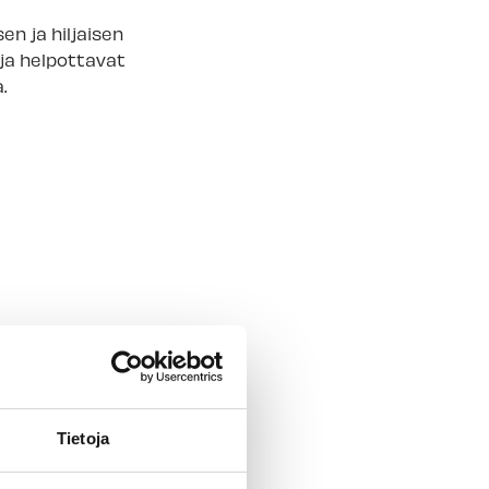
mälä
-
Tilapäisesti loppu
en ja hiljaisen
 myymälä
 ja helpottavat
-
Tilapäisesti loppu
.
eksi
Tietoja