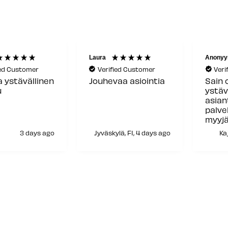
Laura
Anonyy
ied Customer
Verified Customer
Veri
a ystävällinen
Jouhevaa asiointia
Sain 
u
ystäv
asia
palve
myyjä
siitä!
3 days ago
Jyväskylä, FI, 4 days ago
Kaj