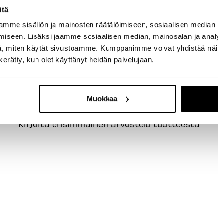
itä
mme sisällön ja mainosten räätälöimiseen, sosiaalisen median
iseen. Lisäksi jaamme sosiaalisen median, mainosalan ja analy
, miten käytät sivustoamme. Kumppanimme voivat yhdistää näitä t
n kerätty, kun olet käyttänyt heidän palvelujaan.
Muokkaa
- Tuotteesta ei ole vielä arvosteluja -
Kirjoita ensimmäinen arvostelu tuotteesta