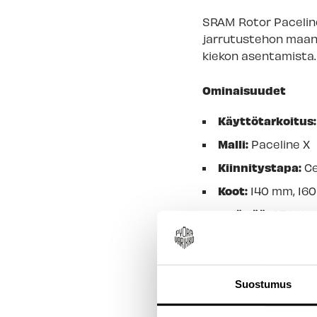
SRAM Rotor Paceline 
jarrutustehon maant
kiekon asentamista.
Ominaisuudet
Käyttötarkoitus:
Malli:
Paceline X
Kiinnitystapa:
Ce
Koot:
140 mm, 16
Sisältää:
SRAM Lo
Lisätiedot:
Pyöris
Tuotenimi:
SRAM 
Suostumus