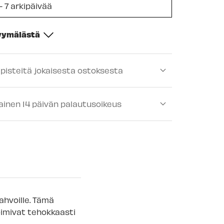
- 7 arkipäivää
myymälästä
-
Tilapäisesti loppu
ipisteitä jokaisesta ostoksesta
ä
-
Tilapäisesti loppu
lä
-
Tilapäisesti loppu
ainen 14 päivän palautusoikeus
-
Tilapäisesti loppu
lä
-
Saatavilla
älä
-
Tilapäisesti loppu
ä
-
Tilapäisesti loppu
mälä
-
Tilapäisesti loppu
ahvoille. Tämä
 myymälä
oimivat tehokkaasti
-
Tilapäisesti loppu