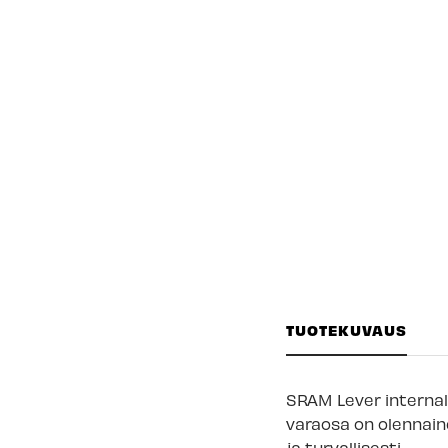
TUOTEKUVAUS
SRAM Lever internals
varaosa on olennain
ja turvallisesti.