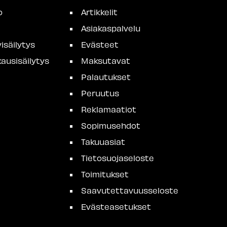
o
Artikkelit
Asiakaspalvelu
isäilytys
Evästeet
ausisäilytys
Maksutavat
Palautukset
Peruutus
Reklamaatiot
Sopimusehdot
Takuuasiat
Tietosuojaseloste
Toimitukset
Saavutettavuusseloste
Evästeasetukset