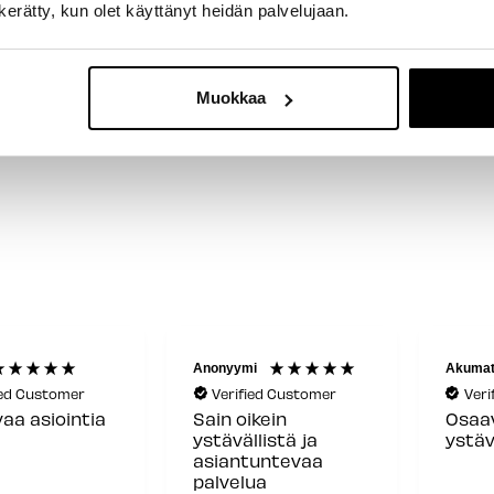
n kerätty, kun olet käyttänyt heidän palvelujaan.
Kirjoita ensimmäinen arvostelu tuotteesta
Muokkaa
Anonyymi
Akumat
ied Customer
Verified Customer
Veri
aa asiointia
Sain oikein
Osaav
ystävällistä ja
ystäv
asiantuntevaa
palvelua