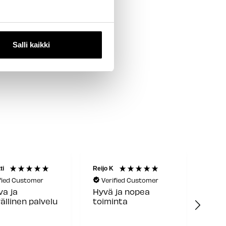
Salli kaikki
ti
Reijo K
Jani
fied Customer
Verified Customer
Ve
a ja
Hyvä ja nopea
Kaik
ällinen palvelu
toiminta
erin