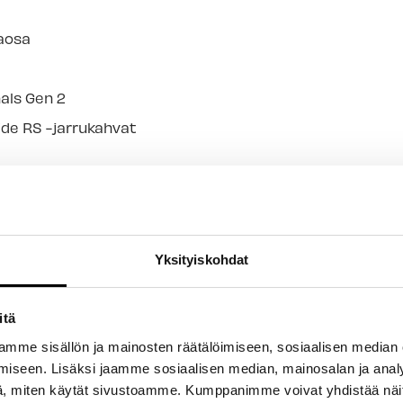
raosa
nals Gen 2
uide RS -jarrukahvat
Yksityiskohdat
itä
mme sisällön ja mainosten räätälöimiseen, sosiaalisen median
iseen. Lisäksi jaamme sosiaalisen median, mainosalan ja analy
- Tuotteesta ei ole vielä arvosteluja -
, miten käytät sivustoamme. Kumppanimme voivat yhdistää näitä t