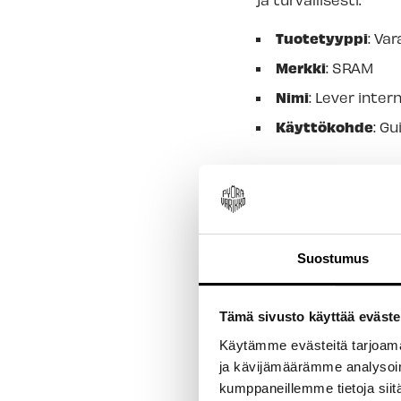
Tuotetyyppi
: Va
Merkki
: SRAM
Nimi
: Lever inter
Käyttökohde
: G
Suostumus
Tämä sivusto käyttää eväste
Käytämme evästeitä tarjoama
ja kävijämäärämme analysoim
New content loaded
kumppaneillemme tietoja siitä