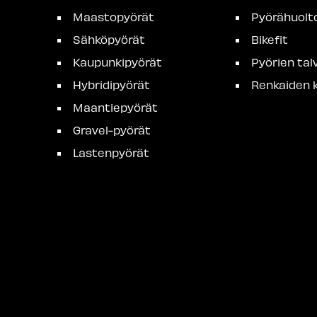
Maastopyörät
Pyörähuolt
Sähköpyörät
Bikefit
Kaupunkipyörät
Pyörien talv
Hybridipyörät
Renkaiden k
Maantiepyörät
Gravel-pyörät
Lastenpyörät