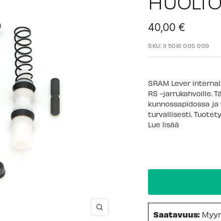
HUOLTO
Alennushinta
40,00 €
SKU:
11 5018 005 009
SRAM Lever internals
RS -jarrukahvoille. 
kunnossapidossa ja v
turvallisesti. Tuotet
Lue lisää
Suurenna
Saatavuus:
Myy