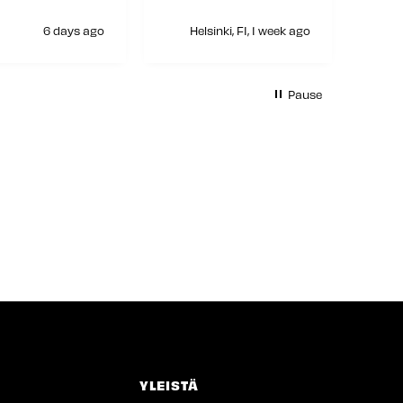
6 days ago
Helsinki, FI, 1 week ago
H
Pause
YLEISTÄ