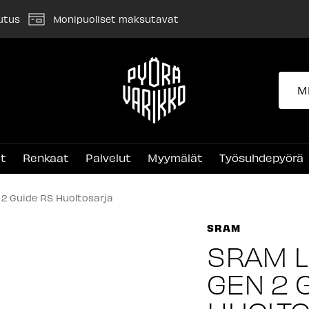
utus
Monipuoliset maksutavat
Pyörävarikko
et
Renkaat
Palvelut
Myymälät
Työsuhdepyörä
 2 Guide RS Huoltosarja
SRAM
SRAM L
GEN 2 