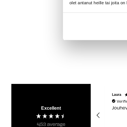
olet antanut heille tai joita o
Janne
Laura
Verified Customer
Verif
Hyvä ja ystävällinen
Jouhev
Excellent
palvelu
4,53
average