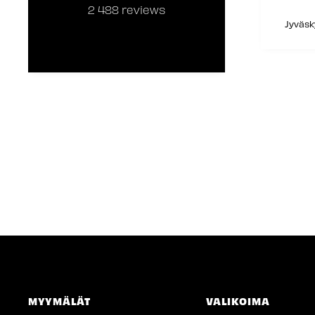
2 488
reviews
1 day ago
Jyväsky
MYYMÄLÄT
VALIKOIMA