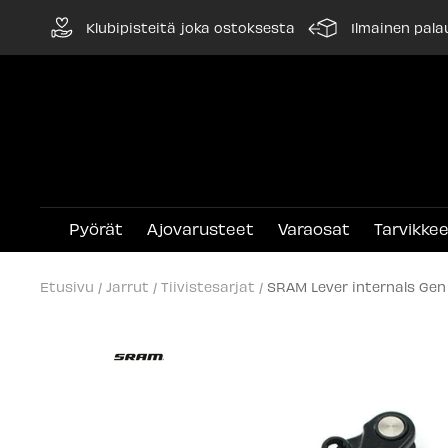
Siirry
Klubipisteitä joka ostoksesta
Ilmainen pala
sisältöön
Pyörät
Ajovarusteet
Varaosat
Tarvikke
Etusivu
Jarrut
Tiivistesarjat
SRAM Lever internals Gen