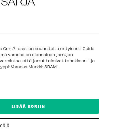
SARJA
 Gen 2 -osat on suunniteltu erityisesti Guide
Tämä varaosa on olennainen jarrujen
armistaa, että jarrut toimivat tehokkaasti ja
yyppi: Varaosa Merkki: SRAM...
LISÄÄ KORIIN
mälä