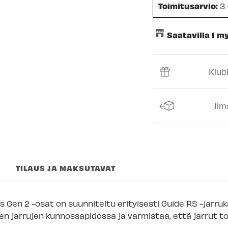
Toimitusarvio:
3 
Saatavilla 1 
Keskusvarasto
Klub
Espoon Myymäl
Vantaan myymä
Ilm
Turun myymälä
Kuopion myymä
Joensuun myym
TILAUS JA MAKSUTAVAT
Imatran myymäl
Jyväskylän myy
 Gen 2 -osat on suunniteltu erityisesti Guide RS -jarruk
Lappeenrannan
en jarrujen kunnossapidossa ja varmistaa, että jarrut t