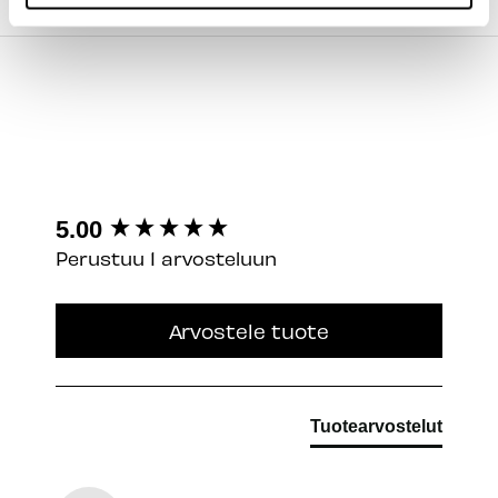
TILAUS JA MAKSUTAVAT
New content loaded
5.00
Perustuu 1 arvosteluun
Arvostele tuote
Tuotearvostelut