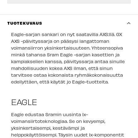
Kuopion myymälä
-
Tilapäisesti loppu
Joensuun myymälä
-
Tilapäisesti loppu
TUOTEKUVAUS
Imatran myymälä
-
Tilapäisesti loppu
Eagle-sarjan sankari on nyt saatavilla AXS:llä. GX
AXS -päivityssarja on pääsysi langattoman
Jyväskylän myymälä
-
Tilapäisesti loppu
voimansiirron yksinkertaisuuteen. Yhteensopiva
minkä tahansa Sram Eagle -sarjan kasettien ja
Lappeenrannan myymälä
-
Tilapäisesti loppu
kampiakselien kanssa, päivityssarja antaa sinulle
mahdollisuuden kokea AXS ilman, että sinun
tarvitsee ostaa kokonaista ryhmäkokonaisuutta
edellyttäen, että käytät jo Eagle-tuotteita.
EAGLE
Eagle edustaa Sramin uusinta 1x-
voimansiirtoteknologiaa. Se on kevyempi,
yksinkertaisempi, kestävämpi ja
helppokäyttöisempi. Täysin uudet 1x-komponentit