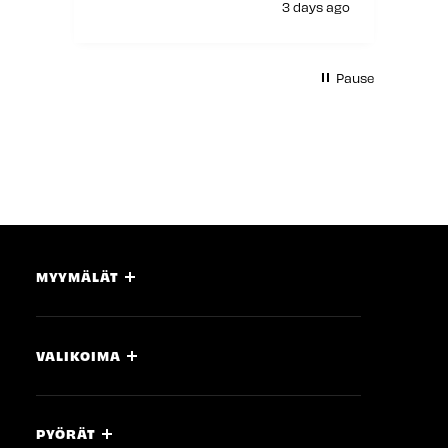
an
ds ago
3 days ago
Pause
MYYMÄLÄT
VALIKOIMA
PYÖRÄT