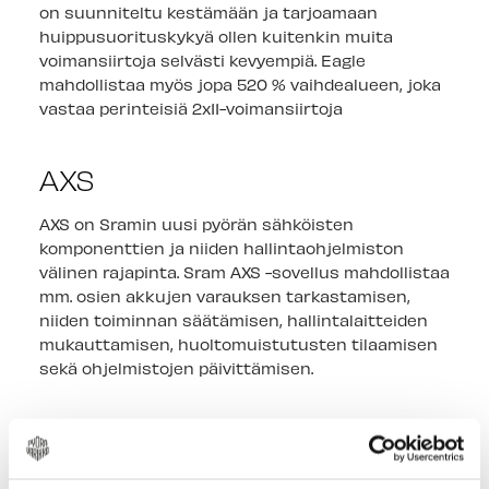
on suunniteltu kestämään ja tarjoamaan
huippusuorituskykyä ollen kuitenkin muita
voimansiirtoja selvästi kevyempiä. Eagle
mahdollistaa myös jopa 520 % vaihdealueen, joka
vastaa perinteisiä 2x11-voimansiirtoja
AXS
AXS on Sramin uusi pyörän sähköisten
komponenttien ja niiden hallintaohjelmiston
välinen rajapinta. Sram AXS -sovellus mahdollistaa
mm. osien akkujen varauksen tarkastamisen,
niiden toiminnan säätämisen, hallintalaitteiden
mukauttamisen, huoltomuistutusten tilaamisen
sekä ohjelmistojen päivittämisen.
OMINAISUUDET
GX Eagle AXS -takavaihtaja