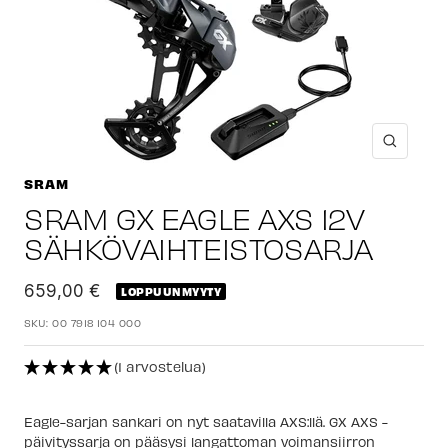
Suuren
SRAM
SRAM GX EAGLE AXS 12V
SÄHKÖVAIHTEISTOSARJA
Alennushinta
659,00 €
LOPPUUNMYYTY
SKU:
00 7918 104 000
(1 arvostelua)
Eagle-sarjan sankari on nyt saatavilla AXS:llä. GX AXS -
päivityssarja on pääsysi langattoman voimansiirron