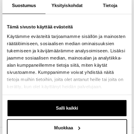
Suostumus
Yksityiskohdat
Tietoja
Akku suojakoteloineen, laturi ja ketjuvälin
säätötyökalu
GX Eagle AXS -ohjain kiinnikkeineen
Tämä sivusto käyttää evästeitä
Laaja 520 %:n välityssuhdealue
Käytämme evästeitä tarjoamamme sisällön ja mainosten
Monipuolinen AXS-sovellus
räätälöimiseen, sosiaalisen median ominaisuuksien
Cage Lock -ominaisuus nopeuttaa ja helpottaa
tukemiseen ja kävijämäärämme analysoimiseen. Lisäksi
takapyörän sekä ketjun irrottamista
jaamme sosiaalisen median, mainosalan ja analytiikka-
Rullalaakeroitu kytkin takaa maksimaalisen
alan kumppaneillemme tietoja siitä, miten käytät
voimansiirron vakauden vaikeassakin
sivustoamme. Kumppanimme voivat yhdistää näitä
maastossa
tietoja muihin tietoihin, joita olet antanut heille tai joita on
X-Horizon-rinnakkaisrakenne takavahtajassa
kerätty, kun olet käyttänyt heidän palvelujaan.
mahdollistaa nopeamman ja tarkemman
vaihtamisen
Maasto-olosuhteisiin suunnitellut X-Sync-
rattaat
Salli kaikki
IP69K-veden- ja pölynkestävyysluokitus
Muokkaa