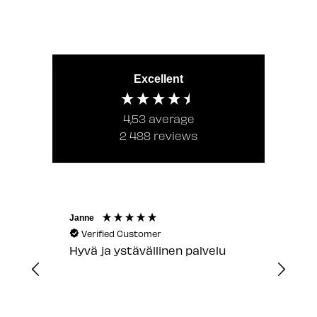
Excellent
4,53
average
2 488
reviews
Janne
Laur
Verified Customer
V
nd
Hyvä ja ystävällinen palvelu
Jou
er
 a
son
t