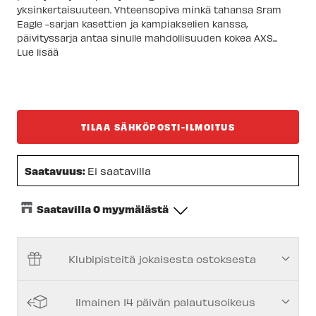
yksinkertaisuuteen. Yhteensopiva minkä tahansa Sram
Eagle -sarjan kasettien ja kampiakselien kanssa,
päivityssarja antaa sinulle mahdollisuuden kokea AXS...
Lue lisää
TILAA SÄHKÖPOSTI-ILMOITUS
Saatavuus:
Ei saatavilla
Saatavilla 0 myymälästä
Keskusvarasto
-
Tilapäisesti loppu
Klubipisteitä jokaisesta ostoksesta
Espoon Myymälä
-
Tilapäisesti loppu
Vantaan myymälä
-
Tilapäisesti loppu
Ilmainen 14 päivän palautusoikeus
Turun myymälä
-
Tilapäisesti loppu