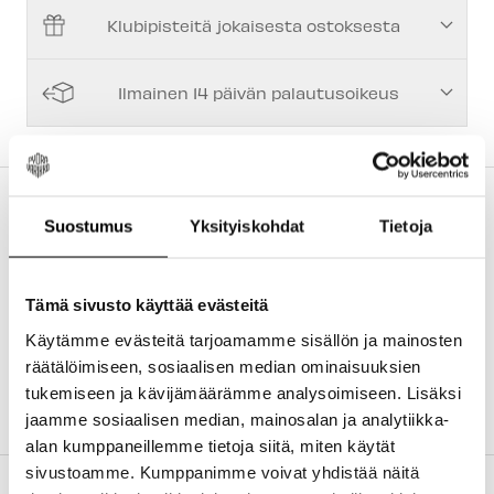
Klubipisteitä jokaisesta ostoksesta
Espoon Myymälä
-
Tilapäisesti loppu
Vantaan myymälä
-
Tilapäisesti loppu
Ilmainen 14 päivän palautusoikeus
Turun myymälä
-
Saatavilla
Kuopion myymälä
-
Tilapäisesti loppu
Joensuun myymälä
-
Tilapäisesti loppu
TUOTEKUVAUS
Suostumus
Yksityiskohdat
Tietoja
Imatran myymälä
-
Tilapäisesti loppu
Sram gravel -pyöriin suunniteltu XPLR sarjan
rataspakka. Verrattavissa Sram Force -tasoon.
Jyväskylän myymälä
-
Tilapäisesti loppu
Yhteensopiva XDR vapaarattaan runkojen
Tämä sivusto käyttää evästeitä
Lappeenrannan myymälä
-
Tilapäisesti loppu
kanssa
Käytämme evästeitä tarjoamamme sisällön ja mainosten
Koko: 10-44T (
10-11-13-15-17-19-21-24-28-32-38-44)
räätälöimiseen, sosiaalisen median ominaisuuksien
Teknologia: X-Range
tukemiseen ja kävijämäärämme analysoimiseen. Lisäksi
Paino 378g
jaamme sosiaalisen median, mainosalan ja analytiikka-
alan kumppaneillemme tietoja siitä, miten käytät
sivustoamme. Kumppanimme voivat yhdistää näitä
TILAUS JA MAKSUTAVAT