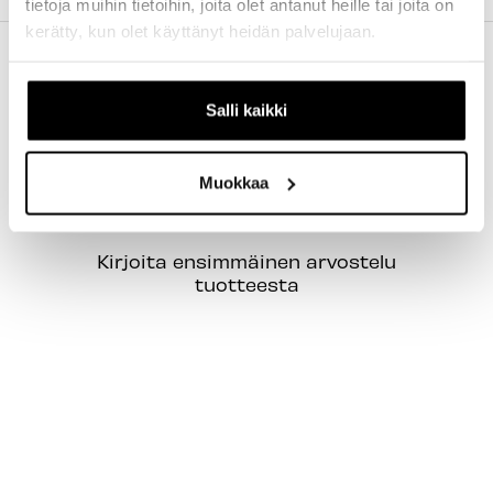
tietoja muihin tietoihin, joita olet antanut heille tai joita on
kerätty, kun olet käyttänyt heidän palvelujaan.
Salli kaikki
Muokkaa
New content loaded
- Tuotteesta ei ole vielä arvosteluja -
Kirjoita ensimmäinen arvostelu
tuotteesta