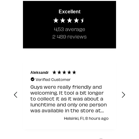
Excellent
4,53
average
2 489
reviews
Aleksandr
Jann
Verified Customer
V
Guys were really friendly and
Hyv
welcoming. It tool a bit longer
to collect it as it was about a
lunchtime and only one person
was available in the store at
that moment but other than
Helsinki, FI, 8 hours ago
this it was fine.