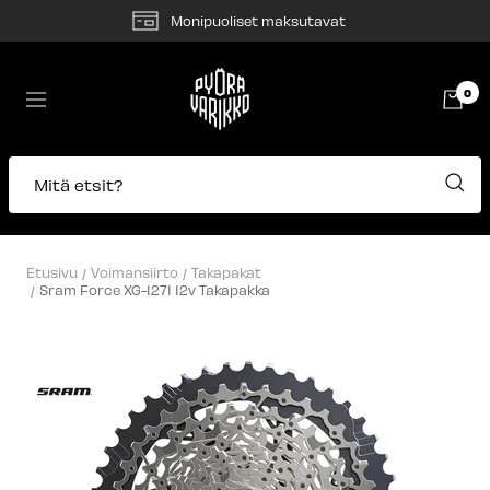
Siirry
Monipuoliset maksutavat
sisältöön
Pyörävarikko
0
Navigaatio
Mitä etsit?
Etusivu
Voimansiirto
Takapakat
Sram Force XG-1271 12v Takapakka