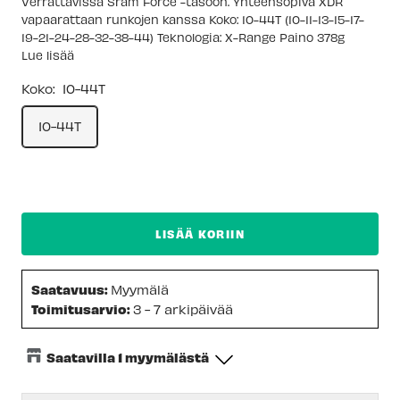
Verrattavissa Sram Force -tasoon. Yhteensopiva XDR
vapaarattaan runkojen kanssa Koko: 10-44T (10-11-13-15-17-
19-21-24-28-32-38-44) Teknologia: X-Range Paino 378g
Lue lisää
Koko:
10-44T
10-44T
LISÄÄ KORIIN
Saatavuus:
Myymälä
Toimitusarvio:
3 - 7 arkipäivää
Saatavilla 1 myymälästä
Keskusvarasto
-
Tilapäisesti loppu