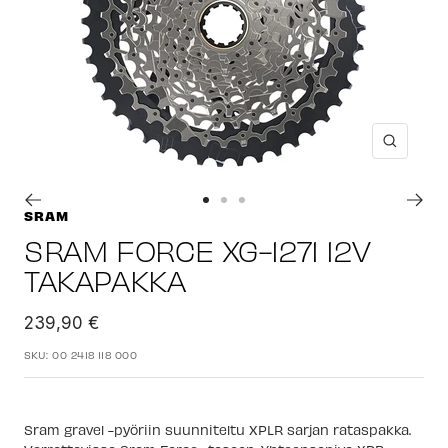
Suuren
Siirry
Siirry
Siirry
SRAM
sivulle
sivulle
sivulle
SRAM FORCE XG-1271 12V
1
2
3
TAKAPAKKA
Alennushinta
239,90 €
SKU:
00 2418 118 000
Sram gravel -pyöriin suunniteltu XPLR sarjan rataspakka.