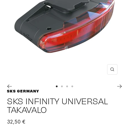
Suuren
Siirry
Siirry
Siirry
Siirry
SKS GERMANY
sivulle
sivulle
sivulle
sivulle
SKS INFINITY UNIVERSAL
1
2
3
4
TAKAVALO
Alennushinta
32,50 €