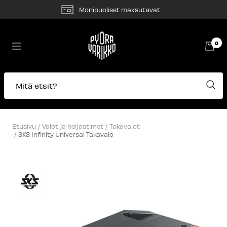
Siirry
Monipuoliset maksutavat
sisältöön
Pyörävarikko
0
Navigaatio
Mitä etsit?
Etusivu
Valot ja heijastimet
Takavalot
SKS Infinity Universal Takavalo