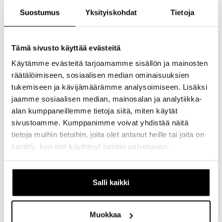
Helppo asennus:
Mukana adapteri ja kaksi
Suostumus
Yksityiskohdat
Tietoja
erikokoista kumirengasta kiinnitystä varten
Valoteknologia:
COB LED -valaistus takaa
tasaisen ja kirkkaan valon
Tämä sivusto käyttää evästeitä
Akku:
USB-ladattava sisäänrakennettu akku
Käytämme evästeitä tarjoamamme sisällön ja mainosten
Käyttöaika:
Jopa
5 tuntia
yhdellä latauksella
räätälöimiseen, sosiaalisen median ominaisuuksien
Lisäominaisuudet:
Akkuvarauksen merkkivalo
tukemiseen ja kävijämäärämme analysoimiseen. Lisäksi
ja turvakytkin
jaamme sosiaalisen median, mainosalan ja analytiikka-
Sertifiointi:
Hyväksytty Saksan StVZO-
alan kumppaneillemme tietoja siitä, miten käytät
liikennesäännösten mukaisesti
sivustoamme. Kumppanimme voivat yhdistää näitä
Tekniset tiedot
tietoja muihin tietoihin, joita olet antanut heille tai joita on
kerätty, kun olet käyttänyt heidän palvelujaan.
Valoteho:
30 lumenia
Mitat:
80 x 45 x 25 mm
Paino:
30 g
Salli kaikki
Pakkauksen sisältö
1 x SKS Germany Infinity Universal -takavalo
Muokkaa