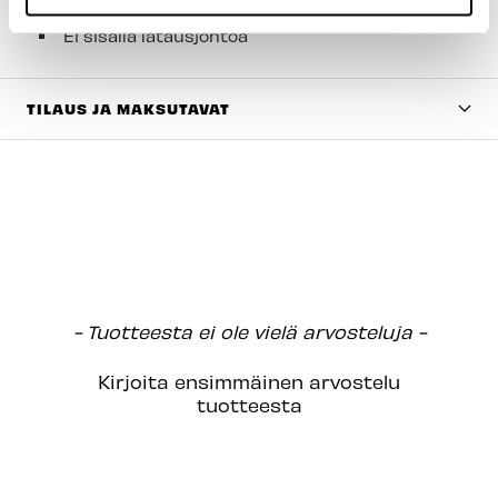
1 x Asennusmateriaali
Ei sisällä latausjohtoa
TILAUS JA MAKSUTAVAT
New content loaded
- Tuotteesta ei ole vielä arvosteluja -
Kirjoita ensimmäinen arvostelu
tuotteesta