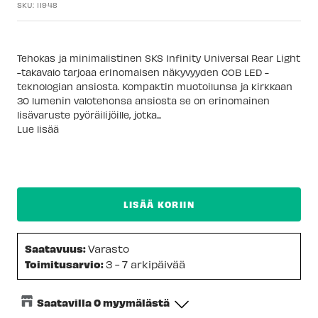
SKU:
11948
Tehokas ja minimalistinen SKS Infinity Universal Rear Light
-takavalo tarjoaa erinomaisen näkyvyyden COB LED -
teknologian ansiosta. Kompaktin muotoilunsa ja kirkkaan
30 lumenin valotehonsa ansiosta se on erinomainen
lisävaruste pyöräilijöille, jotka...
Lue lisää
LISÄÄ KORIIN
Saatavuus:
Varasto
Toimitusarvio:
3 - 7 arkipäivää
Saatavilla 0 myymälästä