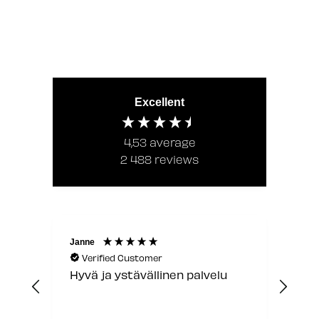
Excellent
4,53
average
2 488
reviews
Janne
Laur
Verified Customer
V
Hyvä ja ystävällinen palvelu
Jou