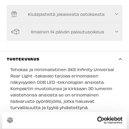
Keskusvarasto
-
Saatavilla
Klubipisteitä jokaisesta ostoksesta
Espoon Myymälä
-
Tilapäisesti loppu
Vantaan myymälä
-
Tilapäisesti loppu
Ilmainen 14 päivän palautusoikeus
Turun myymälä
-
Tilapäisesti loppu
Kuopion myymälä
-
Tilapäisesti loppu
Joensuun myymälä
-
Tilapäisesti loppu
TUOTEKUVAUS
Imatran myymälä
-
Tilapäisesti loppu
Tehokas ja minimalistinen SKS Infinity Universal
Rear Light -takavalo tarjoaa erinomaisen
Jyväskylän myymälä
-
Tilapäisesti loppu
näkyvyyden COB LED -teknologian ansiosta.
Kompaktin muotoilunsa ja kirkkaan 30 lumenin
Lappeenrannan myymälä
-
Tilapäisesti loppu
valotehonsa ansiosta se on erinomainen
lisävaruste pyöräilijöille, jotka haluavat
turvallisuutta ja tyyliä yhdistettynä.
Yhteensopivuus:
Sopii
INFINITY UNIVERSAL
-
tavaratelineeseen sekä yleiskäyttöön