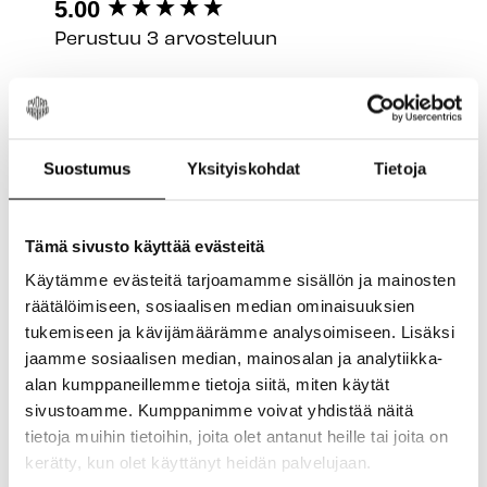
New content loaded
5.00
Perustuu 3 arvosteluun
Arvostele tuote
Suostumus
Yksityiskohdat
Tietoja
Etsi:
Järjestä
Tämä sivusto käyttää evästeitä
Tuotearvostelut
Käytämme evästeitä tarjoamamme sisällön ja mainosten
räätälöimiseen, sosiaalisen median ominaisuuksien
tukemiseen ja kävijämäärämme analysoimiseen. Lisäksi
jaamme sosiaalisen median, mainosalan ja analytiikka-
J
alan kumppaneillemme tietoja siitä, miten käytät
sivustoamme. Kumppanimme voivat yhdistää näitä
Varmistettu ostaja
tietoja muihin tietoihin, joita olet antanut heille tai joita on
Jarno
kerätty, kun olet käyttänyt heidän palvelujaan.
Helsinki, FI