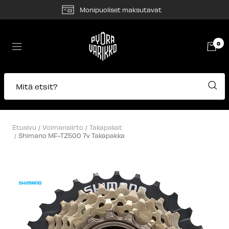
Siirry
Monipuoliset maksutavat
sisältöön
Pyörävarikko
0
Navigaatio
Mitä etsit?
Etusivu
Voimansiirto
Takapakat
Shimano MF-TZ500 7v Takapakka