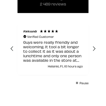
2 489
reviews
Aleksandr
Jann
Verified Customer
V
Guys were really friendly and
Hyv
welcoming. It tool a bit longer
to collect it as it was about a
lunchtime and only one person
was available in the store at
that moment but other than
Helsinki, FI, 16 hours ago
this it was fine.
Pause