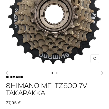
Suuren
Siirry
Siirry
SHIMANO
sivulle
sivulle
SHIMANO MF-TZ500 7V
1
2
TAKAPAKKA
Alennushinta
27,95 €