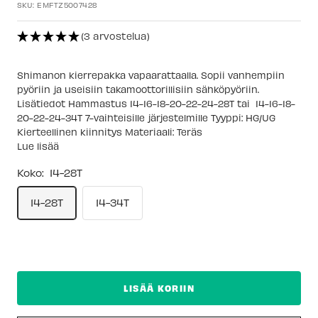
SKU:
EMFTZ5007428
(3 arvostelua)
Shimanon kierrepakka vapaarattaalla. Sopii vanhempiin
pyöriin ja useisiin takamoottorillisiin sähköpyöriin.
Lisätiedot Hammastus 14-16-18-20-22-24-28T tai 14-16-18-
20-22-24-34T 7-vaihteisille järjestelmille Tyyppi: HG/UG
Kierteellinen kiinnitys Materiaali: Teräs
Lue lisää
Koko:
14-28T
14-28T
14-34T
LISÄÄ KORIIN