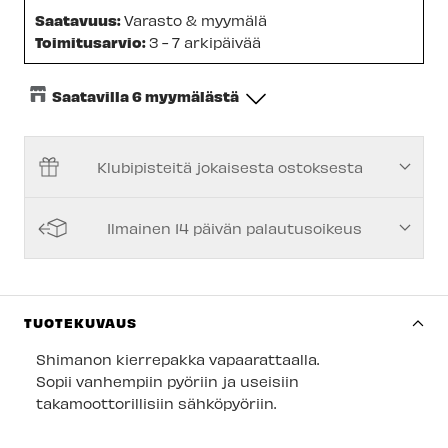
Saatavuus:
Varasto & myymälä
Toimitusarvio:
3 - 7 arkipäivää
Saatavilla 6 myymälästä
Keskusvarasto
-
Saatavilla
Klubipisteitä jokaisesta ostoksesta
Espoon Myymälä
-
Saatavilla
Vantaan myymälä
-
Saatavilla
Ilmainen 14 päivän palautusoikeus
Turun myymälä
-
Saatavilla
Kuopion myymälä
-
Tilapäisesti loppu
Joensuun myymälä
-
Saatavilla
TUOTEKUVAUS
Imatran myymälä
-
Saatavilla
Shimanon kierrepakka
vapaarattaalla.
Sopii vanhempiin pyöriin ja useisiin
Jyväskylän myymälä
-
Saatavilla
takamoottorillisiin sähköpyöriin.
Lappeenrannan myymälä
-
Tilapäisesti loppu