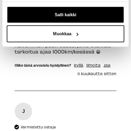
Salli kaikki
Shimano MF-TZ500 7v Takapakka 14-34T
Aikasempi vapaaratas kesti ketjun 
vaihdosta huolimatta vain 1000 km 
Muokkaa
ajoa, mutta eipä taida näillä 
halvemman pään osasarjoilla ollakkaa 
tarkoitus ajaa 1000km/kesässä 😀
Kyllä
Ilmoita
Jaa
Oliko tämä arvostelu hyödyllinen?
11 kuukautta sitten
J
Varmistettu ostaja