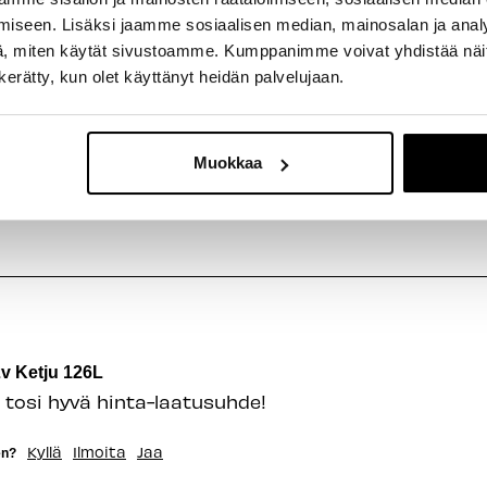
iseen. Lisäksi jaamme sosiaalisen median, mainosalan ja analy
, miten käytät sivustoamme. Kumppanimme voivat yhdistää näitä t
n kerätty, kun olet käyttänyt heidän palvelujaan.
v Ketju 126L
hyvä.
Muokkaa
Kyllä
Ilmoita
Jaa
en?
v Ketju 126L
i tosi hyvä hinta-laatusuhde!
Kyllä
Ilmoita
Jaa
en?