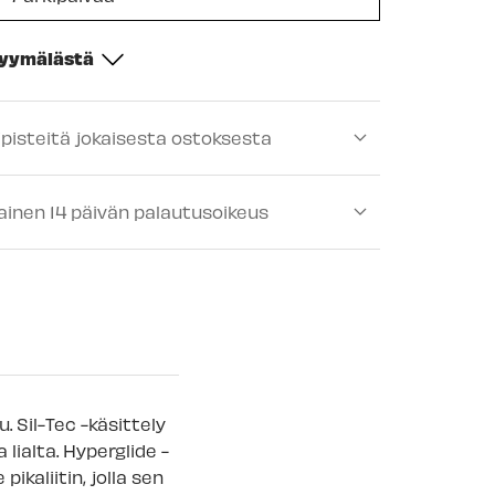
myymälästä
-
Tilapäisesti loppu
ipisteitä jokaisesta ostoksesta
ä
-
Saatavilla
lä
-
Tilapäisesti loppu
ainen 14 päivän palautusoikeus
-
Saatavilla
lä
-
Saatavilla
älä
-
Saatavilla
ä
-
Tilapäisesti loppu
mälä
-
Tilapäisesti loppu
 Sil-Tec -käsittely
 myymälä
lialta. Hyperglide -
-
Tilapäisesti loppu
kaliitin, jolla sen