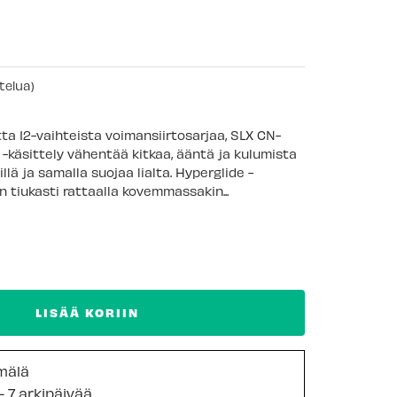
telua)
a 12-vaihteista voimansiirtosarjaa, SLX CN-
c -käsittely vähentää kitkaa, ääntä ja kulumista
illä ja samalla suojaa lialta. Hyperglide -
n tiukasti rattaalla kovemmassakin...
LISÄÄ KORIIN
mälä
- 7 arkipäivää