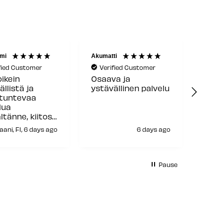
mi
Akumatti
Reijo 
fied Customer
Verified Customer
Ve
oikein
Osaava ja
Hyvä
ällistä ja
ystävällinen palvelu
toim
ntuntevaa
lua
ltänne, kiitos
aani, FI, 6 days ago
6 days ago
H
Pause