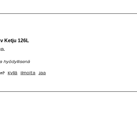
v Ketju 126L
a.
ua hyödyllisenä
Kyllä
Ilmoita
Jaa
en?