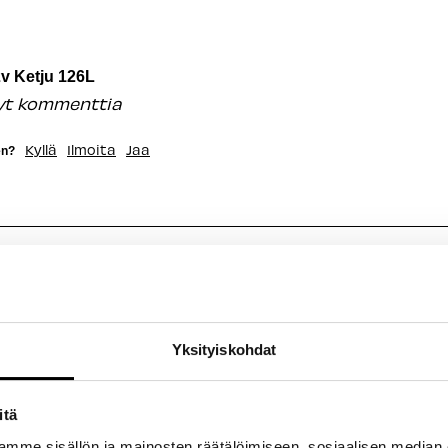
v Ketju 126L
nyt kommenttia
Kyllä
Ilmoita
Jaa
en?
v Ketju 126L
nyt kommenttia
Yksityiskohdat
Kyllä
Ilmoita
Jaa
en?
itä
mme sisällön ja mainosten räätälöimiseen, sosiaalisen median