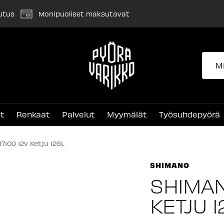
utus
Monipuoliset maksutavat
Pyörävarikko
et
Renkaat
Palvelut
Myymälät
Työsuhdepyörä
100 12v Ketju 126L
SHIMANO
SHIMAN
KETJU 1