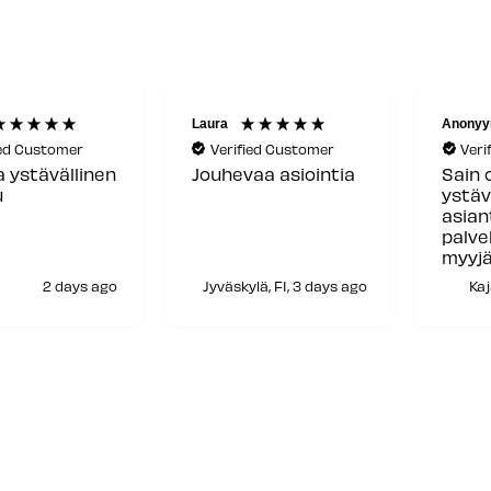
Laura
Anonyy
ied Customer
Verified Customer
Veri
a ystävällinen
Jouhevaa asiointia
Sain 
u
ystäv
asia
palve
myyjä
siitä!
2 days ago
Jyväskylä, FI, 3 days ago
Kaj