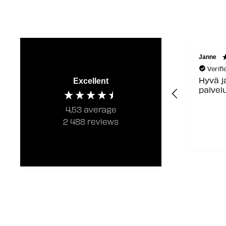
Janne
Verif
Hyvä j
Excellent
palvel
4,53
average
2 488
reviews