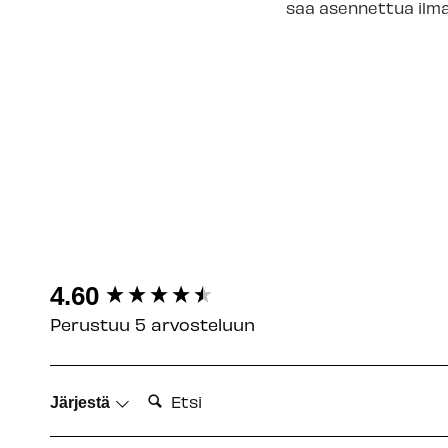
saa asennettua ilma
New content loaded
4.60
Perustuu 5 arvosteluun
Etsi:
Järjestä