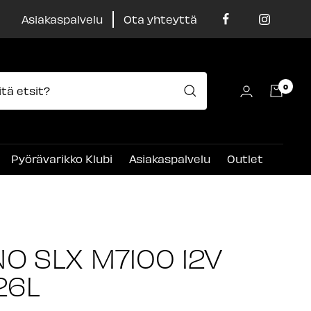
Asiakaspalvelu
Ota yhteyttä
0
Pyörävarikko Klubi
Asiakaspalvelu
Outlet
O SLX M7100 12V
26L