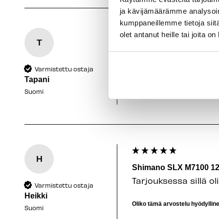
ja kävijämäärämme analysoim
kumppaneillemme tietoja siitä
olet antanut heille tai joita o
T
Shimano SLX M7100 12
Hinta / laatu suhde 
Varmistettu ostaja
Tapani
Oliko tämä arvostelu hyödyllin
Suomi
H
Shimano SLX M7100 12
Tarjouksessa sillä ol
Varmistettu ostaja
Heikki
Oliko tämä arvostelu hyödyllin
Suomi