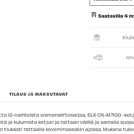
Saatavilla 4 
Keskusvarasto
Klub
Espoon Myymäl
Vantaan myymä
Ilm
Turun myymälä
Kuopion myymä
Joensuun myym
TILAUS JA MAKSUTAVAT
Imatran myymäl
Jyväskylän myy
 12-vaihteista voimansiirtosarjaa, SLX CN-M7100 -ketju.
Lappeenrannan
ä ja kulumista ketjun ja rattaan välillä ja samalla suojaa 
n tiukasti rattaalla kovemmassakin ajossa. Mukana tulee pi