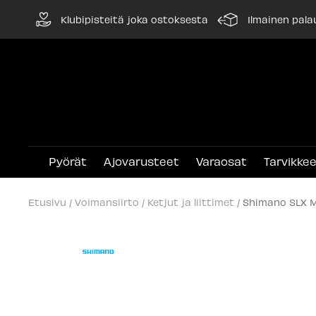
Siirry
Klubipisteitä joka ostoksesta
Ilmainen pala
sisältöön
Pyörät
Ajovarusteet
Varaosat
Tarvikke
Etusivu
Voimansiirto
Ketjut ja liittimet
Shimano SLX M7