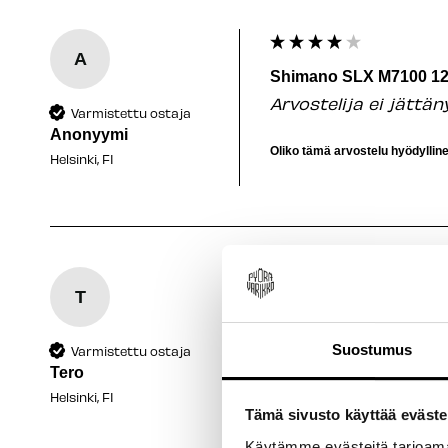
A
Shimano SLX M7100 12
Arvostelija ei jättä
Varmistettu ostaja
Anonyymi
Oliko tämä arvostelu hyödyllin
Helsinki, FI
T
Shimano SLX M7100 12
Arvostelija ei jättä
Suostumus
Varmistettu ostaja
Tero
Oliko tämä arvostelu hyödyllin
Helsinki, FI
Tämä sivusto käyttää eväste
Käytämme evästeitä tarjoama