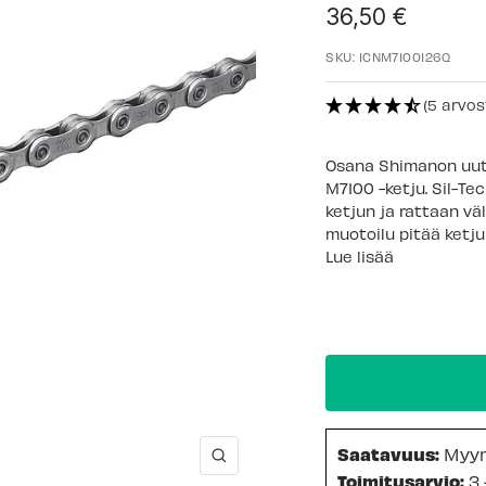
Alennushinta
36,50 €
SKU:
ICNM7100126Q
(5 arvos
Osana Shimanon uutt
M7100 -ketju. Sil-Te
ketjun ja rattaan väl
muotoilu pitää ketju
Lue lisää
Saatavuus:
Myy
Suurenna
Toimitusarvio:
3 